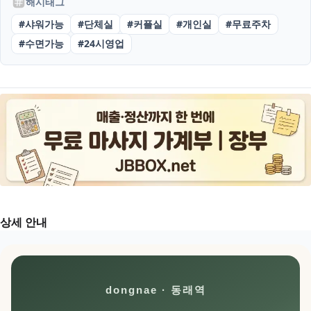
해시태그
#
샤워가능
#
단체실
#
커플실
#
개인실
#
무료주차
#
수면가능
#
24시영업
상세 안내
dongnae · 동래역