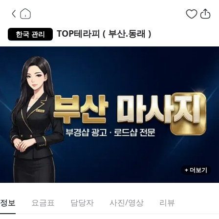
부산 동래구 명륜
TOP테라피 ( 부산.동래 )
한국 관리
+ 더보기
정보
요금표
담당자
사진/영상
리뷰