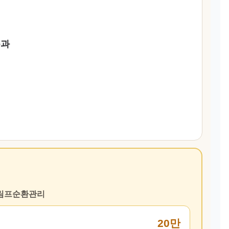
음과
 림프순환관리
20만