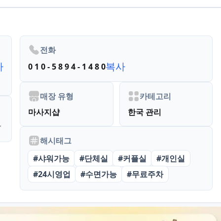
전화
사
복사
0 1 0 - 5 8 9 4 - 1 4 8 0
매장 유형
카테고리
마사지샵
한국 관리
해시태그
#
샤워가능
#
단체실
#
커플실
#
개인실
#
24시영업
#
수면가능
#
무료주차