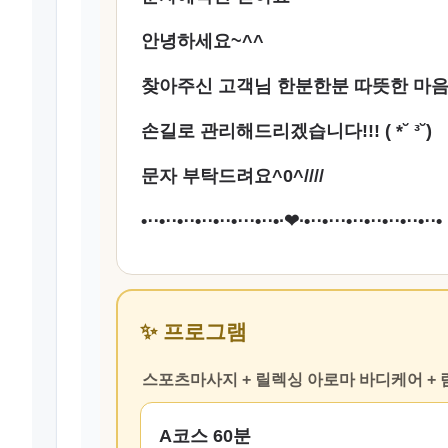
안녕하세요~^^
찾아주신 고객님 한분한분 따뜻한 마
손길로 관리해드리겠습니다!!! ( *˘ ³˘)
문자 부탁드려요^0^////
•⋅⋅•⋅⋅•⋅⋅•⋅⋅•⋅⋅•⋅⋅⋅•⋅⋅•∙❤︎∙•⋅⋅•⋅⋅⋅•⋅⋅•⋅⋅•⋅⋅•⋅⋅•⋅⋅•
✨ 프로그램
스포츠마사지 + 릴렉싱 아로마 바디케어 +
A코스 60분