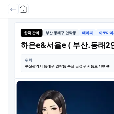
한국 관리
부산 동래구 안락동
테라피
아로마마
하은e&서율e ( 부산.동래2인
위치
부산광역시 동래구 안락동 부산 금정구 서동로 188 4F