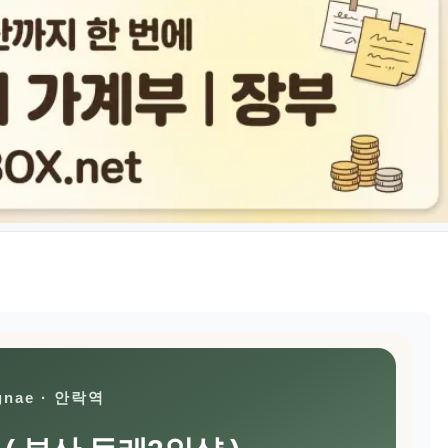
gnae · 안락역