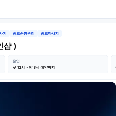
사지
림프순환관리
림프마사지
부산 동래구 안락동
테라피 
샵 )
운영
낮 12시 ~ 밤 8시 예약까지