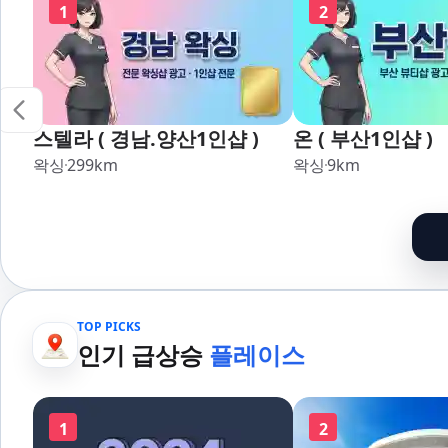
1
2
스텔라 ( 경남.양산1인샵 )
온 ( 부산1인샵 )
왁싱
299
km
왁싱
9
km
TOP PICKS
인기 급상승
플레이스
1
2