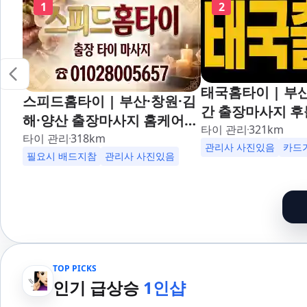
1
2
태국홈타이 | 부산
스피드홈타이 | 부산·창원·김
간 출장마사지 후
해·양산 출장마사지 홈케어
대,사상,광안리,
타이 관리
321
km
24시 카드가능 해운대,사상,
타이 관리
318
km
덕천,명지,민락,
관리사 사진있음
카드
광안리,남포동,구포,덕천,명
필요시 배드지참
관리사 사진있음
산,구서,연산,서면
지,민락,수영,동래,남산,구서,
송도,자갈치,하단
연산,서면,재송,센텀,송도,자
일,범천,우동,마
갈치,하단,다대포,범일,범천,
기장,정관,일광,
우동,마린시티,송정,기장,정
청,양정,초량,사직
관,일광,망미,토곡,시청,양정,
만덕,괴정,학장,
TOP PICKS
초량,사직,온천,미남,만덕,괴
여,반송,명륜,남천
인기 급상승
1인샵
정,학장,금사,서동,반여,반송,
부전,개금,가야,