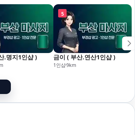
괘법,학장,강서,신호,서구,암
5
남
산.명지1인샵 )
금이 ( 부산.연산1인샵 )
m
1인샵
9
km