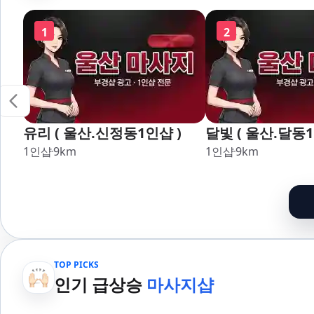
명륜,남천,대연,문현,부전,개
장,강서,신호,서
금,가야,주례,괘법,학장,강서,
1
2
신호,서구,암남 아로마마사지
타이마사지 출장마사지 홈케
어 홈타이
유리 ( 울산.신정동1인샵 )
달빛 ( 울산.달동1
1인샵
9
km
1인샵
9
km
TOP PICKS
인기 급상승
마사지샵