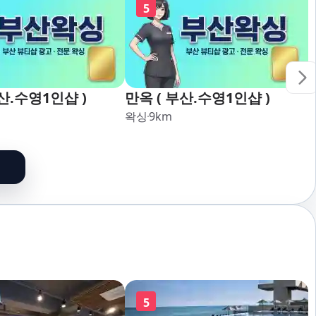
5
산.수영1인샵 )
만옥 ( 부산.수영1인샵 )
왁싱
9
km
5