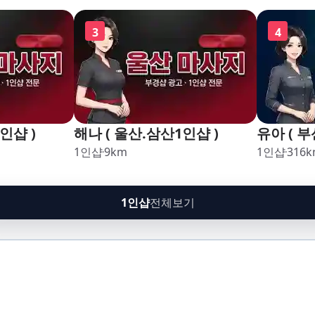
구,암남
3
4
인샵 )
해나 ( 울산.삼산1인샵 )
유아 ( 부
1인샵
9
km
1인샵
316
k
1인샵
전체보기