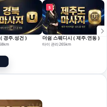
5
( 경주.성건 )
더쉼 스웨디시 ( 제주.연동 )
68
km
타이 관리
265
km