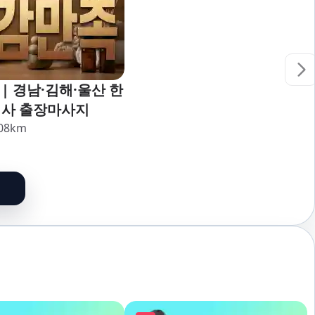
| 경남·김해·울산 한
리사 출장마사지
08
km