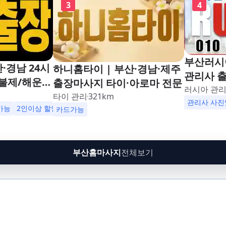
3
4
부산러시
·경남 24시
하니홈타이 | 부산·경남·제주
관리사 출
불제/해운
출장마사지 타이·아로마 전문
러시아 관
남포동,구포,
타이 관리
321
km
관리사 사진
수영,동래,남
가능
2인이상 할인
업소 이벤트중
카드가능
,재송,센텀,
,다대포,범
린시티,송정,
부산홈마사지
전체보기
망미,토곡,시
,온천,미남,
금사,서동,반
,대연,문현,
주례,괘법,학