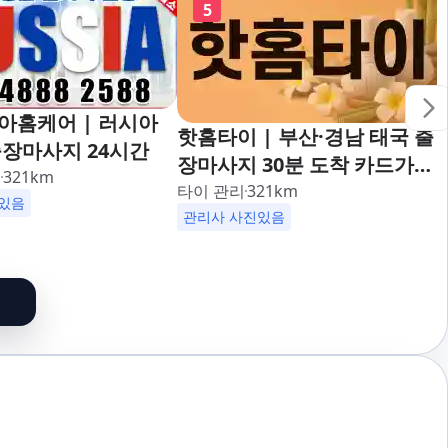
5
아홈케어 | 러시아
핫홈타이 | 부산·경남 태국 출
장마사지 24시간
장마사지 30분 도착 카드가능
리
321
km
24시해운대,사상,광안리,남포
타이 관리
321
km
있음
동,구포,덕천,명지,민락,수영,
관리사 사진있음
동래,남산,구서,연산,서면,재
송,센텀,송도,자갈치,하단,다
대포,범일,범천,우동,마린시
티,송정,기장,정관,일광,망미,
토곡,시청,양정,초량,사직,온
천,미남,만덕,괴정,학장,금사,
서동,반여,반송,명륜,남천,대
연,문현,부전,개금,가야,주례,