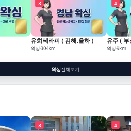
3
4
유희테라피 ( 김해.율하 )
유주 ( 부
왁싱
304
km
왁싱
9
km
왁싱
전체보기
3
4