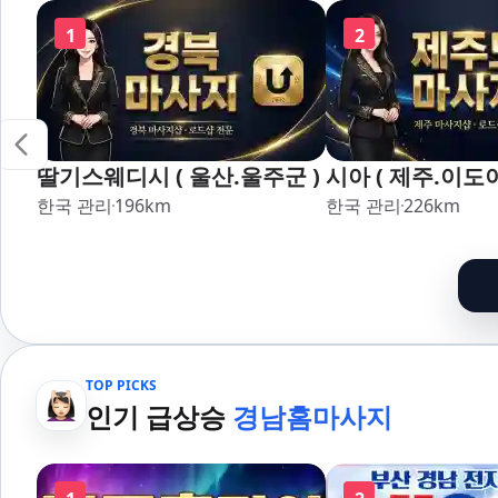
1
2
딸기스웨디시 ( 울산.울주군 )
시아 ( 제주.이도이
한국 관리
196
km
한국 관리
226
km
TOP PICKS
인기 급상승
경남홈마사지