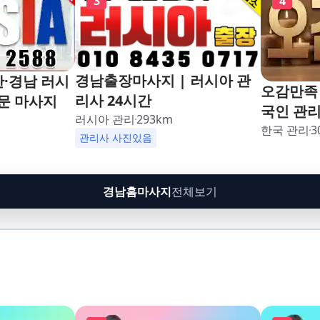
3
4
경남출장마사지 | 러시아 관
산·경남 러시
오감만족 
리사 24시간
문 마사지
국인 관
러시아 관리
293
km
한국 관리
3
인
관리사 사진있음
경남홈마사지
전체보기