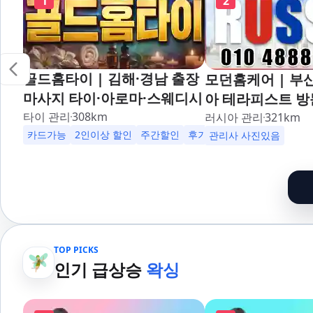
1
2
골드홈타이 | 김해·경남 출장
모던홈케어 | 부
마사지 타이·아로마·스웨디시
아 테라피스트 방
타이 관리
308
km
러시아 관리
321
km
카드가능
2인이상 할인
주간할인
후기할인
생일할인
군인할
관리사 사진있음
TOP PICKS
인기 급상승
왁싱