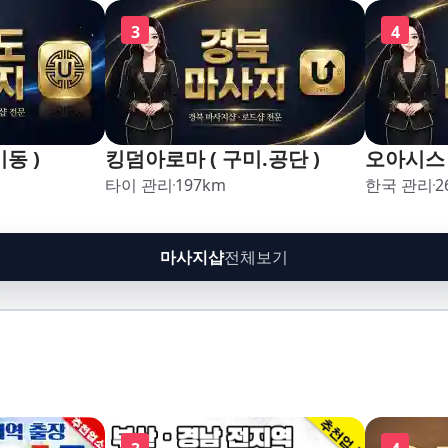
3
4
동 )
킹덤아로마 ( 구미.공단 )
오아시스 
타이 관리
197
km
한국 관리
2
마사지샵
전체보기