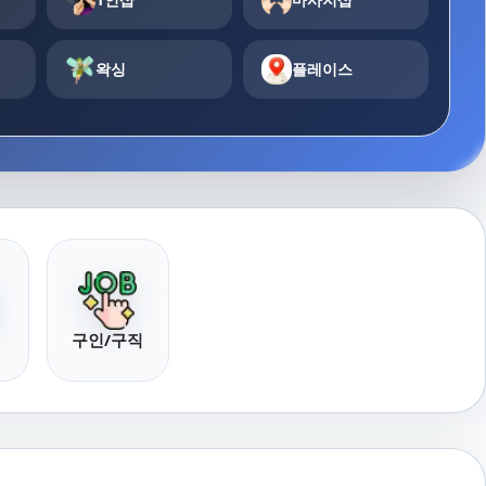
왁싱
플레이스
구인/구직