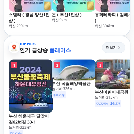
스텔라 ( 경남.양산1인
온 ( 부산1인샵 )
유희테라피 ( 김해.
왁싱
9
km
샵 )
)
왁싱
299
km
왁싱
304
km
TOP PICKS
더보기
인기 급상승
플레이스
1
2
3
부산 국립해양박물관
놀거리
326
km
부산어린이대공원
주차가능
놀거리
315
km
주차가능
24시간
부산 해운대구 달맞이
길62번길 33-1
놀거리
323
km
주차가능