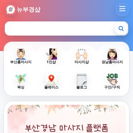
뉴부경샵 - 부산 마사지 사이트 부산마사지 부산홈타이 부산출
뉴부경샵
부산홈마사지
1인샵
마사지샵
경남홈마사지
왁싱
플레이스
블로그
구인/구직