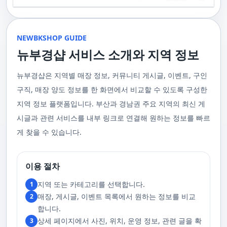
기 위해 부경샵은 계속해서 훌륭한 관리사들을 모집하고 있답니다. 부산 출
120,000원태국인 관리사 힐링 VIP 코스 90분에 70,000원, 120분에 90,000
게 가장 적합한 사람을 찾아주는 것이 부경샵의 가장 큰 장점이라 할 수 있습
주급
정기적으로 받는 마사지입니다.2. 타이 마사지 타이 마사지는 동양의 전통
장을 원하실 때는 언제든지 후불제로 예약하실 수 있어요, 이점 참고해주세
원 코스에 대한 궁금증이 있으시다면, 전화를 통한 상담을 추천드립니다.
니다. 부정확한 예약 시스템, 불편한 과정 없이 편리하게 사람들의 힐링을 도
적인 마사지 방법으로, 신체의 스트레칭과 압력 포인트를 조합하여 신체의
요. 사전에 예약하시면 더욱 쾌적한 부산 러시아 홈케어 서비스를 경험하실
부산 일본인 홈케어는 대면 서비스의 특성상, 직접 통화를 통한 문의와 예약
울 수 있는 이런 부경샵에서 예약하시는 것을 추천드립니다.때론, 그냥 누워
균형을 맞추는 데 중점을 둡니다. 이 마사지는 유연성을 증진시키고 근육의
수 있을 거예요. 마지막으로, 부산 러시아 홈케어 서비스를 이용하기 전에,
이 이용 과정을 더욱 원활하게 만들어줍니다. 고객님의 선호사항을 알려주
서 편안히 마사지 받고 싶은 날이 있습니다. 이러한 소망을 이뤄줄 수 있는
긴장을 풀어주며, 신체의 에너지 흐름을 개선하는 데 도움을 줍니다. 타이 마
주의사항을 잘 확인하신 후 예약을 진행해주시면 됩니다.부경샵 서비스에
시면, 부경샵은 그에 최적화된 서비스를 제공하기 위해 최선을 다할 것입니
부산꿀통 디시에서 제공하는 서비스는 여러분에게 새로운 힐링의 기회를 제
NEWBKSHOP GUIDE
사지는 신체의 긴장을 풀어주고, 스트레스를 감소시키며, 전반적인 신체 기
대한 많은 관심 덕분에, 부경샵은 필요한 요구 사항들을 간단하게 필수적인
다. 언제든지 필요하실 때, 편리한 상담과 지원이 준비되어 있으니 주저하지
공할 것입니다. 결론적으로 보면, 이처럼 부산꿀통 디시를 통해 제공받는 마
능을 개선하는 데 효과적입니다.3. 샤이츠 마사지 샤이츠 마사지는 일본에
것들로 정리했어요. 이 가이드라인을 따라주시면, 서비스 이용 중에 문제가
뉴부경샵 서비스 소개와 지역 정보
마시고 연락 주세요. 부산 일본인 홈케어 이용 방법에 대해서는, 서비스의
사지는 여러분의 체질 개선, 스트레스 해소, 마음의 안정 등 다양한 효능을
서 유래한 마사지 방법으로, 의자에 앉은 상태에서 받을 수 있어 사무실이나
생기지 않을 거예요. 첫째로, 너무 많은 알코올을 섭취해 만취 상태일 경우에
핵심은 바로 고객님의 현재 위치에서 직접 찾아가는 것입니다. 이 방식을 통
가져다줍니다. 이와 같이 부산꿀통 디시의 마사지는 여러분의 건강을 지키
집에서도 쉽게 즐길 수 있습니다. 이 마사지는 특히 허리와 어깨의 피로를 해
는 서비스 이용에 제한을 두고 있어요. 이럴 때는 다음 번에 이용해 주시는
해 고객님은 어떠한 방해도 받지 않고, 부산,경남 내 모텔, 호텔, 자택, 원룸
는데 큰 도움을 줌은 물론, 일상에서 쌓인 스트레스를 해소하고 힐링하는 시
소하는 데 효과적이며, 신체의 전반적인 이완을 도와 스트레스 감소에 도움
게 좋아요.서비스 당일에는 부경샵과의 원활한 의사소통이 중요해요, 그래
뉴부경샵은 지역별 매장 정보, 커뮤니티 게시글, 이벤트, 구인
등, 자신만의 공간에서 편안한 맞춤형 마사지를 받으실 수 있습니다. 최근
간을 가질 수 있게 해줍니다. 그리고 이런 부산꿀통 디시의 서비스를 편리하
을 줍니다. 샤이츠 마사지는 짧은 시간에 효과적인 이완을 제공하여, 바쁜 일
서 공중전화나 발신 제한으로는 연락이 어려워요. 또한, 자주 예약을 취소하
의 코로나19 사태와 경제적 어려움을 고려하여, 부산, 경남에서 집처럼 편안
게 예약하고 이용할 수 있게 도와주는 '부경샵' 어플은 부산과 경남 지역에서
상 속에서 짧은 휴식을 필요로 하는 현대인에게 적합합니다.4. 발 마사지 발
구직, 매장 양도 정보를 한 화면에서 비교할 수 있도록 구성한
거나 예약 없이 나타나지 않는 경우, 앞으로 예약하기가 어려워질 수 있으니
한 마사지 서비스를 제공하기 위해 노력하고 있습니다. 부경샵의 주된 목적
최고의 마사지 어플로 추천받고 있습니다. 복잡한 예약 과정 없이, 부담 없이
마사지는 발과 발목을 중심으로 이루어지는 마사지로, 신체의 균형을 유지
이 점 유념해 주세요. 부경샵 의 독특함을 시간을 허비하지 않고, 합리적인
은 고객님들이 긴장을 해소하고 새로운 활력을 얻을 수 있는 피난처를 마련
부산꿀통 디시의 서비스를 이용하려는 분들께 부경샵 어플을 강력히 추천드
지역 정보 플랫폼입니다. 부산과 경남권 주요 지역의 최신 게
하고 전반적인 피로를 풀어주는 데 중점을 둡니다. 이 마사지는 발의 압력점
가격으로 경험해 보세요.터치 -> 부경샵 홈페이지 터치 -> 더욱 새로워진 뉴
하는 것입니다. 또한, 부경샵 한국과 태국, 일본에서 온 관리사 중 선택이 가
립니다.여러분의 건강과 힐링을 위해, 부산꿀통 디시와 부경샵이 함께하며,
을 자극하여 혈액 순환을 촉진시키고, 신체의 다른 부분으로의 에너지 흐름
부경샵 홈페이지 터치 -> 부경샵앱 다운로드 - Google Play
능하며, 다른 곳에서 찾아볼 수 없는 독특한 기술과 마음가짐을 가진 관리사
모든 고민과 걱정 속에서 여러분을 위로하고 도와드리겠습니다. 부산꿀통
시글과 관련 서비스를 내부 링크로 연결해 원하는 정보를 빠르
을 개선합니다. 발 마사지는 특히 장시간 서 있거나 걷는 일이 많은 사람들에
를 자랑합니다. 이러한 품질은 비교할 수 없는 수준입니다. 서비스의 질을
디시와 함께라면 여러분은 더 이상 고통스럽게 진통을 겪지 않아도 됩니다.
게 추천되며, 발의 피로 뿐만 아니라 전체적인 신체의 건강과 웰빙에도 긍정
게 찾을 수 있습니다.
더욱 높이기 위해, 부경샵은 지속적으로 우수한 일본인 관리사를 모집 중입
부산꿀통 디시의 건강한 마사지와 쾌적한 분위기 속에서 행복과 건강을 찾
적인 영향을 줍니다.부경샵 앱을 통해 부산 남포동 지역의 고객들은 이러한
니다. 부산 일본인 홈케어 예약을 원하실 때는 어떤 코스를 선택하시든지 후
아보세요!
다양한 종류의 마사지를 간편하게 예약하고, 자신의 필요와 선호에 맞는 맞
불제로 진행됨을 알려드립니다. 미리 편한 시간을 예약하시면, 더욱 쾌적한
춤형 서비스를 즐길 수 있습니다.출장마사지는 부경샵 ↓↓↓ 클릭
서비스를 경험하실 수 있습니다. 마지막으로 부산 일본인 홈케어 서비스를
https://bkshop.kr/더욱 새로워진 출장마사지 뉴부경샵↓↓↓ 클릭
이용하시기 전에, 아래 주의사항을 상세히 확인하시고 예약을 진행해 주시
이용 절차
https://newbkshop.com/출장마사지 부경샵앱 다운로드↓↓↓ 클릭
기 바랍니다. 부경샵 서비스에 대한 높은 수요를 감안하여, 이용 요건을 간
https://play.google.com/store/apps/details?
소화하여 필수적인 사항으로 명시했습니다. 이 가이드라인을 따르시면, 서
지역 또는 카테고리를 선택합니다.
1
id=com.appsweb.appS2017110359fc218cea16b_5a02f85a77c64&hl=ko&gl
비스 이용 중 문제가 발생하지 않을 것입니다. 특히, 과도한 알코올 섭취로
매장, 게시글, 이벤트 목록에서 원하는 정보를 비교
2
인해 만취 상태에서는 서비스 이용에 제한을 두고 있음을 명확히 합니다. 이
러한 상태에서는 다음 기회에 이용해 주시길 부탁드립니다. 서비스 도착 시
합니다.
원활한 의사소통이 이루어질 수 있도록, 저희와의 연락이 반드시 가능해야
상세 페이지에서 사진, 위치, 운영 정보, 관련 글을 확
3
합니다. 이에 공중전화 사용이나 발신 번호 표시 제한으로의 통화는 받지 않