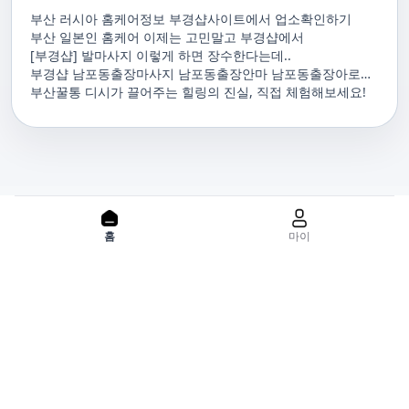
부산 러시아 홈케어정보 부경샵사이트에서 업소확인하기
부산 일본인 홈케어 이제는 고민말고 부경샵에서
[부경샵] 발마사지 이렇게 하면 장수한다는데..
부경샵 남포동출장마사지 남포동출장안마 남포동출장아로마
남포동홈마사지 남포동마사지출장
부산꿀통 디시가 끌어주는 힐링의 진실, 직접 체험해보세요!
PC 버젼으로 보기
홈
마이
홈으로
사이트맵
위치기반서비스 이용약관
개인정보처리방침
이용약관
사업자정보
서비스 정보중개자로서, 서비스제공의 당사가 아니라는 사실을 고
지하며, 서비스의 예약, 이용 및 환불 등과 관련된 의무와 책임은 각
서비스 제공자에게 있으며, 건진 플랫폼입니다. 업소의 불법적 행위