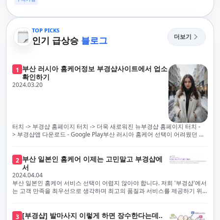
TOP PICKS
더보기
인기 급상승
블로그
부산 러시아 홈케어정보 부경샵사이트에서 업소
1
확인하기
2024.03.20
터치 -> 부경샵 홈페이지 터치 -> 더욱 새로워진 뉴부경샵 홈페이지 터치 -
> 부경샵앱 다운로드 - Google Play부산 러시아 홈케어 선택이 어려웠던 시
절은 이제 끝났습니다! 부경샵을 통해 최상의 마사지 서비스와 품질을 체험
해 보세요. 부경샵은 고객의 만족을 가장 중요하게 생각하며, 이를 위해 서비
스의 모든 과정을 후불제로 운영합니다. 이는 고객님의 최대 편의를 보장하
부산 일본인 홈케어 이제는 고민말고 부경샵에
2
기 위한 부경샵의 약속입니다.부경샵은 현장에서 바로 고객님께 서비스를
서
제공하는 깨끗하고 전문적으로 훈련된 관리사들을 다수 보유하고 있음을 자
2024.04.04
랑스럽게 생각합니다. 이는 프리미엄 부산 러시아 홈케어 경험을 제공하기
부산 일본인 홈케어 서비스 선택이 어렵지 않아야 합니다. 저희 '부경샵'에서
위한 부경샵의 노력의 일환입니다.현 시대의 불확실성 속에서, 안전은 부경
는 고객 만족을 최우선으로 생각하며 최고의 품질과 서비스를 제공하기 위
샵의 최우선 과제입니다. 이에 따라, 부경샵은 100% 후불제를 시행하고 있
해 노력하고 있습니다. 이는 고객님의 궁극적인 편의를 보장하기 위해 우리
으며, 코로나19 상황 속에서도 대표 매니저들이 건강 진단서를 꼼꼼히 확인
가 모든 서비스를 후불제로 운영하는 주된 이유입니다. 부경샵은 고객님께
하고 개인의 건강 상태를 지속적으로 모니터링합니다.예약금을 요구하는 업
프리미엄 부산 일본인 홈케어 경험을 제공하고자 현장에서 직접 깨끗하고
[부경샵] 발마사지 이렇게 하면 장수한다는데..
3