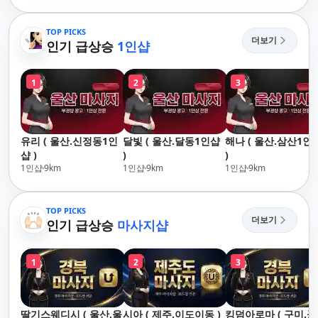
리,남포동,구포,덕천,명
산,구서,연산,서면,재
지,민락,수영,동래,남
송,센텀,송도,자갈치,하
산,구서,연산,서면,재
TOP PICKS
단,다대포,범일,범천,우
더보기
송,센텀,송도,자갈치,하
인기 급상승
1인샵
동,마린시티,송정,기장,
단,다대포,범일,범천,우
정관,일광,망미,토곡,시
동,마린시티,송정,기장,
청,양정,초량,사직,온
1
2
3
정관,일광,망미,토곡,시
천,미남,만덕,괴정,학
청,양정,초량,사직,온
장,금사,서동,반여,반
천,미남,만덕,괴정,학
송,명륜,남천,대연,문
장,금사,서동,반여,반
현,부전,개금,가야,주
유리 ( 울산.신정동1인
달빛 ( 울산.달동1인샵
해나 ( 울산.삼산1인
송,명륜,남천,대연,문
례,괘법,학장,강서,신
샵 )
)
)
현,부전,개금,가야,주
호,서구,암남
1인샵
9
km
1인샵
9
km
1인샵
9
km
례,괘법,학장,강서,신
호,서구,암남 아로마마
사지 타이마사지 출장
TOP PICKS
마사지 홈케어 홈타이
더보기
인기 급상승
마사지샵
1
2
3
딸기스웨디시 ( 울산.울
시아 ( 제주.이도이동 )
킹덤아로마 ( 구미.