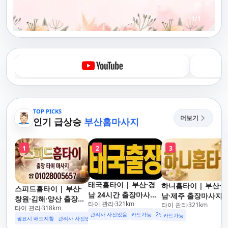
1
/
1
TOP PICKS
더보기
인기 급상승
부산홈마사지
1
2
3
태국홈타이 | 부산·경
하니홈타이 | 부산·
스피드홈타이 | 부산·
남 24시간 출장마사지
남·제주 출장마사지 
창원·김해·양산 출장마
타이 관리
321
km
후불제/해운대,사상,광
타이 관리
321
km
이·아로마 전문
타이 관리
318
km
사지 홈케어 24시 카드
안리,남포동,구포,덕천,
관리사 사진있음
카드가능
2인이상 할인
업소 이벤트중
카드가능
가능 해운대,사상,광안
필요시 배드지참
관리사 사진있음
명지,민락,수영,동래,남