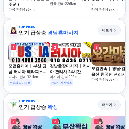
한국 관리
226
km
주군 )
)
한국 관리
196
km
타이 관리
197
km
TOP PICKS
더보기
인기 급상승
경남홈마사지
1
2
3
모던홈케어 | 부산·경
경남출장마사지 | 러시
오감만족 | 경남·김해
남 러시아 테라피스트
아 관리사 24시간
울산 한국인 관리사 
러시아 관리
321
km
러시아 관리
293
km
방문 마사지
한국 관리
308
km
장마사지
관리사 사진있음
관리사 사진있음
TOP PICKS
더보기
인기 급상승
왁싱
1
2
3