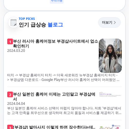
주차가능
TOP PICKS
더보기
인기 급상승
블로그
부산 러시아 홈케어정보 부경샵사이트에서 업소
1
확인하기
2024.03.20
터치 -> 부경샵 홈페이지 터치 -> 더욱 새로워진 뉴부경샵 홈페이지 터치 -
> 부경샵앱 다운로드 - Google Play부산 러시아 홈케어 선택이 어려웠던 시
절은 이제 끝났습니다! 부경샵을 통해 최상의 마사지 서비스와 품질을 체험
해 보세요. 부경샵은 고객의 만족을 가장 중요하게 생각하며, 이를 위해 서비
스의 모든 과정을 후불제로 운영합니다. 이는 고객님의 최대 편의를 보장하
부산 일본인 홈케어 이제는 고민말고 부경샵에
2
기 위한 부경샵의 약속입니다.부경샵은 현장에서 바로 고객님께 서비스를
서
제공하는 깨끗하고 전문적으로 훈련된 관리사들을 다수 보유하고 있음을 자
2024.04.04
랑스럽게 생각합니다. 이는 프리미엄 부산 러시아 홈케어 경험을 제공하기
부산 일본인 홈케어 서비스 선택이 어렵지 않아야 합니다. 저희 '부경샵'에서
위한 부경샵의 노력의 일환입니다.현 시대의 불확실성 속에서, 안전은 부경
는 고객 만족을 최우선으로 생각하며 최고의 품질과 서비스를 제공하기 위
샵의 최우선 과제입니다. 이에 따라, 부경샵은 100% 후불제를 시행하고 있
해 노력하고 있습니다. 이는 고객님의 궁극적인 편의를 보장하기 위해 우리
으며, 코로나19 상황 속에서도 대표 매니저들이 건강 진단서를 꼼꼼히 확인
가 모든 서비스를 후불제로 운영하는 주된 이유입니다. 부경샵은 고객님께
하고 개인의 건강 상태를 지속적으로 모니터링합니다.예약금을 요구하는 업
프리미엄 부산 일본인 홈케어 경험을 제공하고자 현장에서 직접 깨끗하고
[부경샵] 발마사지 이렇게 하면 장수한다는데..
3