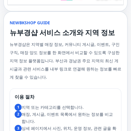
기 위해 부경샵은 계속해서 훌륭한 관리사들을 모집하고 있답니다. 부산 출
120,000원태국인 관리사 힐링 VIP 코스 90분에 70,000원, 120분에 90,000
게 가장 적합한 사람을 찾아주는 것이 부경샵의 가장 큰 장점이라 할 수 있습
주급
정기적으로 받는 마사지입니다.2. 타이 마사지 타이 마사지는 동양의 전통
장을 원하실 때는 언제든지 후불제로 예약하실 수 있어요, 이점 참고해주세
원 코스에 대한 궁금증이 있으시다면, 전화를 통한 상담을 추천드립니다.
니다. 부정확한 예약 시스템, 불편한 과정 없이 편리하게 사람들의 힐링을 도
적인 마사지 방법으로, 신체의 스트레칭과 압력 포인트를 조합하여 신체의
요. 사전에 예약하시면 더욱 쾌적한 부산 러시아 홈케어 서비스를 경험하실
부산 일본인 홈케어는 대면 서비스의 특성상, 직접 통화를 통한 문의와 예약
울 수 있는 이런 부경샵에서 예약하시는 것을 추천드립니다.때론, 그냥 누워
균형을 맞추는 데 중점을 둡니다. 이 마사지는 유연성을 증진시키고 근육의
수 있을 거예요. 마지막으로, 부산 러시아 홈케어 서비스를 이용하기 전에,
이 이용 과정을 더욱 원활하게 만들어줍니다. 고객님의 선호사항을 알려주
서 편안히 마사지 받고 싶은 날이 있습니다. 이러한 소망을 이뤄줄 수 있는
긴장을 풀어주며, 신체의 에너지 흐름을 개선하는 데 도움을 줍니다. 타이 마
주의사항을 잘 확인하신 후 예약을 진행해주시면 됩니다.부경샵 서비스에
시면, 부경샵은 그에 최적화된 서비스를 제공하기 위해 최선을 다할 것입니
부산꿀통 디시에서 제공하는 서비스는 여러분에게 새로운 힐링의 기회를 제
NEWBKSHOP GUIDE
사지는 신체의 긴장을 풀어주고, 스트레스를 감소시키며, 전반적인 신체 기
대한 많은 관심 덕분에, 부경샵은 필요한 요구 사항들을 간단하게 필수적인
다. 언제든지 필요하실 때, 편리한 상담과 지원이 준비되어 있으니 주저하지
공할 것입니다. 결론적으로 보면, 이처럼 부산꿀통 디시를 통해 제공받는 마
능을 개선하는 데 효과적입니다.3. 샤이츠 마사지 샤이츠 마사지는 일본에
것들로 정리했어요. 이 가이드라인을 따라주시면, 서비스 이용 중에 문제가
뉴부경샵 서비스 소개와 지역 정보
마시고 연락 주세요. 부산 일본인 홈케어 이용 방법에 대해서는, 서비스의
사지는 여러분의 체질 개선, 스트레스 해소, 마음의 안정 등 다양한 효능을
서 유래한 마사지 방법으로, 의자에 앉은 상태에서 받을 수 있어 사무실이나
생기지 않을 거예요. 첫째로, 너무 많은 알코올을 섭취해 만취 상태일 경우에
핵심은 바로 고객님의 현재 위치에서 직접 찾아가는 것입니다. 이 방식을 통
가져다줍니다. 이와 같이 부산꿀통 디시의 마사지는 여러분의 건강을 지키
집에서도 쉽게 즐길 수 있습니다. 이 마사지는 특히 허리와 어깨의 피로를 해
는 서비스 이용에 제한을 두고 있어요. 이럴 때는 다음 번에 이용해 주시는
해 고객님은 어떠한 방해도 받지 않고, 부산,경남 내 모텔, 호텔, 자택, 원룸
는데 큰 도움을 줌은 물론, 일상에서 쌓인 스트레스를 해소하고 힐링하는 시
소하는 데 효과적이며, 신체의 전반적인 이완을 도와 스트레스 감소에 도움
게 좋아요.서비스 당일에는 부경샵과의 원활한 의사소통이 중요해요, 그래
뉴부경샵은 지역별 매장 정보, 커뮤니티 게시글, 이벤트, 구인
등, 자신만의 공간에서 편안한 맞춤형 마사지를 받으실 수 있습니다. 최근
간을 가질 수 있게 해줍니다. 그리고 이런 부산꿀통 디시의 서비스를 편리하
을 줍니다. 샤이츠 마사지는 짧은 시간에 효과적인 이완을 제공하여, 바쁜 일
서 공중전화나 발신 제한으로는 연락이 어려워요. 또한, 자주 예약을 취소하
의 코로나19 사태와 경제적 어려움을 고려하여, 부산, 경남에서 집처럼 편안
게 예약하고 이용할 수 있게 도와주는 '부경샵' 어플은 부산과 경남 지역에서
상 속에서 짧은 휴식을 필요로 하는 현대인에게 적합합니다.4. 발 마사지 발
구직, 매장 양도 정보를 한 화면에서 비교할 수 있도록 구성한
거나 예약 없이 나타나지 않는 경우, 앞으로 예약하기가 어려워질 수 있으니
한 마사지 서비스를 제공하기 위해 노력하고 있습니다. 부경샵의 주된 목적
최고의 마사지 어플로 추천받고 있습니다. 복잡한 예약 과정 없이, 부담 없이
마사지는 발과 발목을 중심으로 이루어지는 마사지로, 신체의 균형을 유지
이 점 유념해 주세요. 부경샵 의 독특함을 시간을 허비하지 않고, 합리적인
은 고객님들이 긴장을 해소하고 새로운 활력을 얻을 수 있는 피난처를 마련
부산꿀통 디시의 서비스를 이용하려는 분들께 부경샵 어플을 강력히 추천드
지역 정보 플랫폼입니다. 부산과 경남권 주요 지역의 최신 게
하고 전반적인 피로를 풀어주는 데 중점을 둡니다. 이 마사지는 발의 압력점
가격으로 경험해 보세요.터치 -> 부경샵 홈페이지 터치 -> 더욱 새로워진 뉴
하는 것입니다. 또한, 부경샵 한국과 태국, 일본에서 온 관리사 중 선택이 가
립니다.여러분의 건강과 힐링을 위해, 부산꿀통 디시와 부경샵이 함께하며,
을 자극하여 혈액 순환을 촉진시키고, 신체의 다른 부분으로의 에너지 흐름
부경샵 홈페이지 터치 -> 부경샵앱 다운로드 - Google Play
능하며, 다른 곳에서 찾아볼 수 없는 독특한 기술과 마음가짐을 가진 관리사
모든 고민과 걱정 속에서 여러분을 위로하고 도와드리겠습니다. 부산꿀통
시글과 관련 서비스를 내부 링크로 연결해 원하는 정보를 빠르
을 개선합니다. 발 마사지는 특히 장시간 서 있거나 걷는 일이 많은 사람들에
를 자랑합니다. 이러한 품질은 비교할 수 없는 수준입니다. 서비스의 질을
디시와 함께라면 여러분은 더 이상 고통스럽게 진통을 겪지 않아도 됩니다.
게 추천되며, 발의 피로 뿐만 아니라 전체적인 신체의 건강과 웰빙에도 긍정
게 찾을 수 있습니다.
더욱 높이기 위해, 부경샵은 지속적으로 우수한 일본인 관리사를 모집 중입
부산꿀통 디시의 건강한 마사지와 쾌적한 분위기 속에서 행복과 건강을 찾
적인 영향을 줍니다.부경샵 앱을 통해 부산 남포동 지역의 고객들은 이러한
니다. 부산 일본인 홈케어 예약을 원하실 때는 어떤 코스를 선택하시든지 후
아보세요!
다양한 종류의 마사지를 간편하게 예약하고, 자신의 필요와 선호에 맞는 맞
불제로 진행됨을 알려드립니다. 미리 편한 시간을 예약하시면, 더욱 쾌적한
춤형 서비스를 즐길 수 있습니다.출장마사지는 부경샵 ↓↓↓ 클릭
서비스를 경험하실 수 있습니다. 마지막으로 부산 일본인 홈케어 서비스를
https://bkshop.kr/더욱 새로워진 출장마사지 뉴부경샵↓↓↓ 클릭
이용하시기 전에, 아래 주의사항을 상세히 확인하시고 예약을 진행해 주시
이용 절차
https://newbkshop.com/출장마사지 부경샵앱 다운로드↓↓↓ 클릭
기 바랍니다. 부경샵 서비스에 대한 높은 수요를 감안하여, 이용 요건을 간
https://play.google.com/store/apps/details?
소화하여 필수적인 사항으로 명시했습니다. 이 가이드라인을 따르시면, 서
지역 또는 카테고리를 선택합니다.
1
id=com.appsweb.appS2017110359fc218cea16b_5a02f85a77c64&hl=ko&gl
비스 이용 중 문제가 발생하지 않을 것입니다. 특히, 과도한 알코올 섭취로
매장, 게시글, 이벤트 목록에서 원하는 정보를 비교
2
인해 만취 상태에서는 서비스 이용에 제한을 두고 있음을 명확히 합니다. 이
러한 상태에서는 다음 기회에 이용해 주시길 부탁드립니다. 서비스 도착 시
합니다.
원활한 의사소통이 이루어질 수 있도록, 저희와의 연락이 반드시 가능해야
상세 페이지에서 사진, 위치, 운영 정보, 관련 글을 확
3
합니다. 이에 공중전화 사용이나 발신 번호 표시 제한으로의 통화는 받지 않