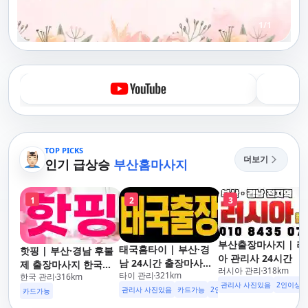
1
/
1
TOP PICKS
더보기
인기 급상승
부산홈마사지
1
2
3
부산출장마사지 | 러
태국홈타이 | 부산·경
핫핑 | 부산·경남 후불
아 관리사 24시간
남 24시간 출장마사지
제 출장마사지 한국인
러시아 관리
318
km
타이 관리
321
km
후불제/해운대,사상,광
한국 관리
316
km
관리사
관리사 사진있음
2인이상 
안리,남포동,구포,덕천,
관리사 사진있음
카드가능
2인이상 할인
업소 이벤트중
카드가능
명지,민락,수영,동래,남