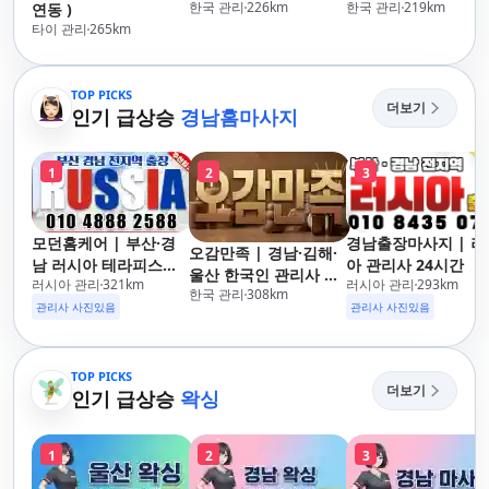
한국 관리
226
km
한국 관리
219
km
연동 )
타이 관리
265
km
TOP PICKS
더보기
인기 급상승
경남홈마사지
1
2
3
모던홈케어 | 부산·경
경남출장마사지 | 러
오감만족 | 경남·김해·
남 러시아 테라피스트
아 관리사 24시간
울산 한국인 관리사 출
러시아 관리
321
km
러시아 관리
293
km
방문 마사지
한국 관리
308
km
장마사지
관리사 사진있음
관리사 사진있음
TOP PICKS
더보기
인기 급상승
왁싱
1
2
3