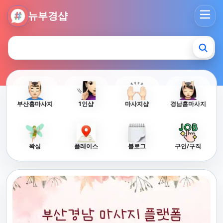
뉴부경샵 - 부산 마사지 사이트 부산마사지 부산홈타이 부산출
뉴부경샵
부산홈마사지
1인샵
마사지샵
경남홈마사지
왁싱
플레이스
블로그
구인/구직