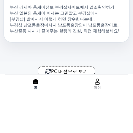
부산 러시아 홈케어정보 부경샵사이트에서 업소확인하기
부산 일본인 홈케어 이제는 고민말고 부경샵에서
[부경샵] 발마사지 이렇게 하면 장수한다는데..
부경샵 남포동출장마사지 남포동출장안마 남포동출장아로마
남포동홈마사지 남포동마사지출장
부산꿀통 디시가 끌어주는 힐링의 진실, 직접 체험해보세요!
PC 버젼으로 보기
홈으로
사이트맵
위치기반서비스 이용약관
개인정보처리방침
이용약관
홈
마이
사업자정보
서비스 정보중개자로서, 서비스제공의 당사가 아니라는 사실을 고
지하며, 서비스의 예약, 이용 및 환불 등과 관련된 의무와 책임은 각
서비스 제공자에게 있으며, 건진 플랫폼입니다. 업소의 불법적 행위