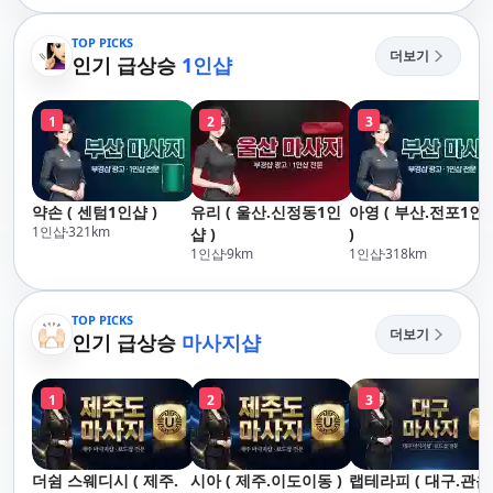
산,구서,연산,서면,재
송,센텀,송도,자갈치,하
TOP PICKS
더보기
단,다대포,범일,범천,우
인기 급상승
1인샵
동,마린시티,송정,기장,
정관,일광,망미,토곡,시
1
2
3
청,양정,초량,사직,온
천,미남,만덕,괴정,학
장,금사,서동,반여,반
송,명륜,남천,대연,문
약손 ( 센텀1인샵 )
유리 ( 울산.신정동1인
아영 ( 부산.전포1인
현,부전,개금,가야,주
1인샵
321
km
샵 )
)
례,괘법,학장,강서,신
1인샵
9
km
1인샵
318
km
호,서구,암남
TOP PICKS
더보기
인기 급상승
마사지샵
1
2
3
더쉼 스웨디시 ( 제주.
시아 ( 제주.이도이동 )
랩테라피 ( 대구.관음 