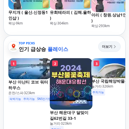
무지개 ( 울산.신정동1
유희테라피 ( 김해.율하
아리 ( 창원.상남1인
인샵 )
)
)
왁싱
9
km
왁싱
304
km
왁싱
293
km
TOP PICKS
더보기
인기 급상승
플레이스
1
2
3
부산 국립해양박물관
부산 아난티 코브 워터
놀거리
326
km
하우스
주차가능
온천/스파
323
km
숙박가능
주차가능
SNS인기명소
부산 해운대구 달맞이
길62번길 33-1
놀거리
323
km