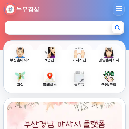
뉴부경샵 - 부산 마사지 사이트 부산마사지 부산홈타이 부산출
뉴부경샵
부산홈마사지
1인샵
마사지샵
경남홈마사지
왁싱
플레이스
블로그
구인/구직