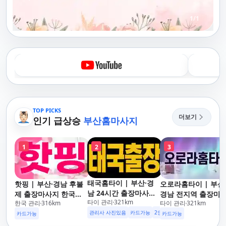
1
/
1
TOP PICKS
더보기
인기 급상승
부산홈마사지
1
2
3
태국홈타이 | 부산·경
핫핑 | 부산·경남 후불
오로라홈타이 | 부산
남 24시간 출장마사지
제 출장마사지 한국인
경남 전지역 출장마
타이 관리
321
km
후불제/해운대,사상,광
한국 관리
316
km
타이 관리
321
km
관리사
지 24시간 홈타이
안리,남포동,구포,덕천,
관리사 사진있음
카드가능
2인이상 할인
업소 이벤트중
카드가능
카드가능
명지,민락,수영,동래,남