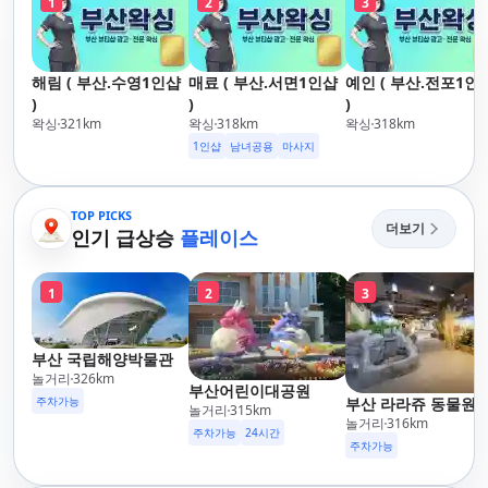
1
2
3
해림 ( 부산.수영1인샵
매료 ( 부산.서면1인샵
예인 ( 부산.전포1인
)
)
)
왁싱
321
km
왁싱
318
km
왁싱
318
km
1인샵
남녀공용
마사지
TOP PICKS
더보기
인기 급상승
플레이스
1
2
3
부산 국립해양박물관
놀거리
326
km
부산어린이대공원
주차가능
부산 라라쥬 동물원
놀거리
315
km
놀거리
316
km
주차가능
24시간
주차가능