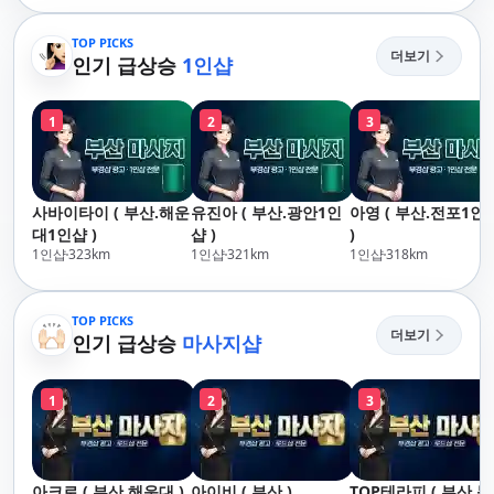
산,구서,연산,서면,재
송,센텀,송도,자갈치,하
TOP PICKS
더보기
단,다대포,범일,범천,우
인기 급상승
1인샵
동,마린시티,송정,기장,
정관,일광,망미,토곡,시
1
2
3
청,양정,초량,사직,온
천,미남,만덕,괴정,학
장,금사,서동,반여,반
송,명륜,남천,대연,문
사바이타이 ( 부산.해운
유진아 ( 부산.광안1인
아영 ( 부산.전포1인
현,부전,개금,가야,주
대1인샵 )
샵 )
)
례,괘법,학장,강서,신
1인샵
323
km
1인샵
321
km
1인샵
318
km
호,서구,암남
TOP PICKS
더보기
인기 급상승
마사지샵
1
2
3
아크로 ( 부산.해운대 )
아이비 ( 부산 )
TOP테라피 ( 부산.