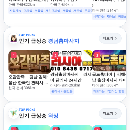
한국 관리
322
km
한국 관리
9
km
)
한국 관리
314
km
샤워가능
단체실
커플실
개인실
단체실
수면가능
커플실
무료주차
개인실
24시영업
무료주차
수면가능
샤워가능
샤워가능
단체실
커플실
TOP PICKS
더보기
인기 급상승
경남홈마사지
1
2
3
경남출장마사지 | 러시
골드홈타이 | 김해·
오감만족 | 경남·김해·
아 관리사 24시간
남 출장마사지 타이·
울산 한국인 관리사 출
러시아 관리
293
km
타이 관리
308
km
로마·스웨디시
한국 관리
308
km
장마사지
관리사 사진있음
카드가능
2인이상 할인
주
TOP PICKS
더보기
인기 급상승
왁싱