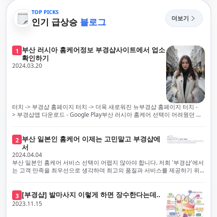
TOP PICKS
더보기
인기 급상승
블로그
부산 러시아 홈케어정보 부경샵사이트에서 업소
1
확인하기
2024.03.20
터치 -> 부경샵 홈페이지 터치 -> 더욱 새로워진 뉴부경샵 홈페이지 터치 -
> 부경샵앱 다운로드 - Google Play부산 러시아 홈케어 선택이 어려웠던 시
절은 이제 끝났습니다! 부경샵을 통해 최상의 마사지 서비스와 품질을 체험
해 보세요. 부경샵은 고객의 만족을 가장 중요하게 생각하며, 이를 위해 서비
스의 모든 과정을 후불제로 운영합니다. 이는 고객님의 최대 편의를 보장하
부산 일본인 홈케어 이제는 고민말고 부경샵에
2
기 위한 부경샵의 약속입니다.부경샵은 현장에서 바로 고객님께 서비스를
서
제공하는 깨끗하고 전문적으로 훈련된 관리사들을 다수 보유하고 있음을 자
2024.04.04
랑스럽게 생각합니다. 이는 프리미엄 부산 러시아 홈케어 경험을 제공하기
부산 일본인 홈케어 서비스 선택이 어렵지 않아야 합니다. 저희 '부경샵'에서
위한 부경샵의 노력의 일환입니다.현 시대의 불확실성 속에서, 안전은 부경
는 고객 만족을 최우선으로 생각하며 최고의 품질과 서비스를 제공하기 위
샵의 최우선 과제입니다. 이에 따라, 부경샵은 100% 후불제를 시행하고 있
해 노력하고 있습니다. 이는 고객님의 궁극적인 편의를 보장하기 위해 우리
으며, 코로나19 상황 속에서도 대표 매니저들이 건강 진단서를 꼼꼼히 확인
가 모든 서비스를 후불제로 운영하는 주된 이유입니다. 부경샵은 고객님께
하고 개인의 건강 상태를 지속적으로 모니터링합니다.예약금을 요구하는 업
프리미엄 부산 일본인 홈케어 경험을 제공하고자 현장에서 직접 깨끗하고
[부경샵] 발마사지 이렇게 하면 장수한다는데..
3
체보다는 부경샵과 같이 안전과 고객 편의를 최우선으로 생각하는 업체를
전문적으로 훈련된 관리사를 다수 보유하고 있음을 자랑스럽게 여깁니다.
2023.11.15
선택하는 것이 중요합니다.부산에서 러시아 홈케어를 전문으로 하는 부경샵
현대 사회의 불확실성 속에서, 부경샵은 안전을 최우선으로 여기며, 이를 위
은, 항상 후불제로 운영하면서 청결과 안전을 가장 중요하게 여깁니다. 부산
해 100% 후불제 시행은 물론, 코로나19 상황에서도 관리사들의 건강 진단