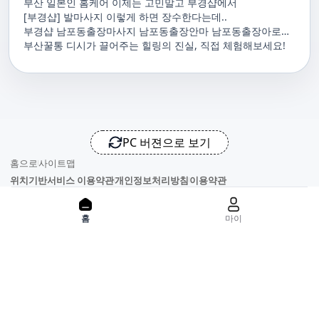
부산 일본인 홈케어 이제는 고민말고 부경샵에서
[부경샵] 발마사지 이렇게 하면 장수한다는데..
부경샵 남포동출장마사지 남포동출장안마 남포동출장아로마
남포동홈마사지 남포동마사지출장
부산꿀통 디시가 끌어주는 힐링의 진실, 직접 체험해보세요!
PC 버젼으로 보기
홈으로
사이트맵
위치기반서비스 이용약관
개인정보처리방침
이용약관
홈
마이
사업자정보
서비스 정보중개자로서, 서비스제공의 당사가 아니라는 사실을 고
지하며, 서비스의 예약, 이용 및 환불 등과 관련된 의무와 책임은 각
서비스 제공자에게 있으며, 건진 플랫폼입니다. 업소의 불법적 행위
와 관련된 일체의 민, 형사상 책임을 지지 않습니다