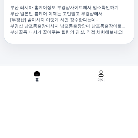
부산 러시아 홈케어정보 부경샵사이트에서 업소확인하기
부산 일본인 홈케어 이제는 고민말고 부경샵에서
[부경샵] 발마사지 이렇게 하면 장수한다는데..
부경샵 남포동출장마사지 남포동출장안마 남포동출장아로마
남포동홈마사지 남포동마사지출장
부산꿀통 디시가 끌어주는 힐링의 진실, 직접 체험해보세요!
PC 버젼으로 보기
홈
마이
홈으로
사이트맵
위치기반서비스 이용약관
개인정보처리방침
이용약관
사업자정보
서비스 정보중개자로서, 서비스제공의 당사가 아니라는 사실을 고
지하며, 서비스의 예약, 이용 및 환불 등과 관련된 의무와 책임은 각
서비스 제공자에게 있으며, 건진 플랫폼입니다. 업소의 불법적 행위