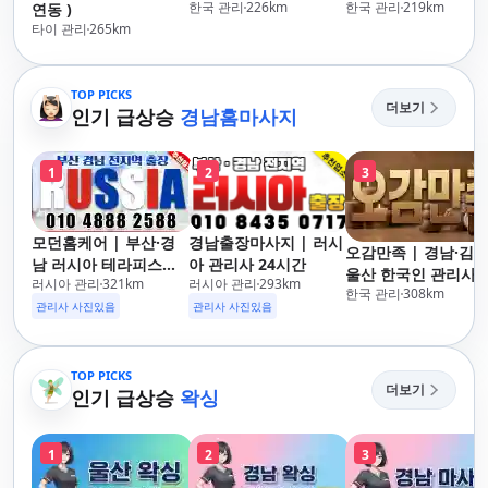
한국 관리
226
km
한국 관리
219
km
연동 )
타이 관리
265
km
TOP PICKS
더보기
인기 급상승
경남홈마사지
1
2
3
모던홈케어 | 부산·경
경남출장마사지 | 러시
오감만족 | 경남·김해
남 러시아 테라피스트
아 관리사 24시간
울산 한국인 관리사 
러시아 관리
321
km
러시아 관리
293
km
방문 마사지
한국 관리
308
km
장마사지
관리사 사진있음
관리사 사진있음
TOP PICKS
더보기
인기 급상승
왁싱
1
2
3