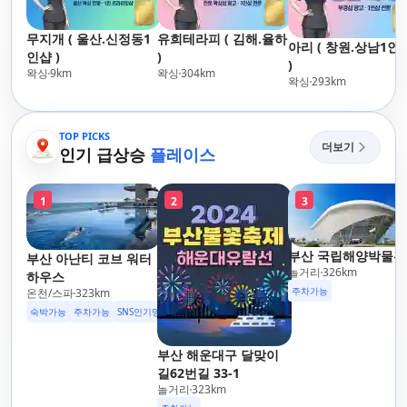
무지개 ( 울산.신정동1
유희테라피 ( 김해.율하
아리 ( 창원.상남1인
인샵 )
)
)
왁싱
9
km
왁싱
304
km
왁싱
293
km
TOP PICKS
더보기
인기 급상승
플레이스
1
2
3
부산 국립해양박물관
부산 아난티 코브 워터
놀거리
326
km
하우스
주차가능
온천/스파
323
km
숙박가능
주차가능
SNS인기명소
부산 해운대구 달맞이
길62번길 33-1
놀거리
323
km