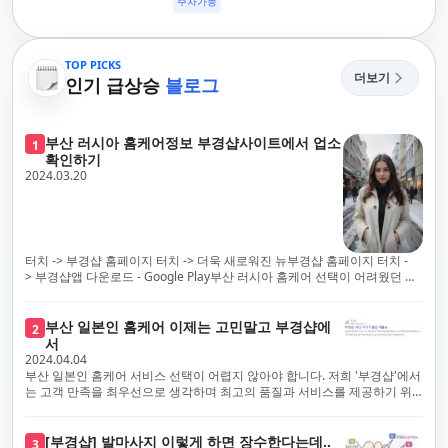
주차가능
TOP PICKS
더보기
인기 급상승
블로그
부산 러시아 홈케어정보 부경샵사이트에서 업소
1
확인하기
2024.03.20
터치 -> 부경샵 홈페이지 터치 -> 더욱 새로워진 뉴부경샵 홈페이지 터치 -
> 부경샵앱 다운로드 - Google Play부산 러시아 홈케어 선택이 어려웠던 시
절은 이제 끝났습니다! 부경샵을 통해 최상의 마사지 서비스와 품질을 체험
해 보세요. 부경샵은 고객의 만족을 가장 중요하게 생각하며, 이를 위해 서비
스의 모든 과정을 후불제로 운영합니다. 이는 고객님의 최대 편의를 보장하
부산 일본인 홈케어 이제는 고민말고 부경샵에
2
기 위한 부경샵의 약속입니다.부경샵은 현장에서 바로 고객님께 서비스를
서
제공하는 깨끗하고 전문적으로 훈련된 관리사들을 다수 보유하고 있음을 자
2024.04.04
랑스럽게 생각합니다. 이는 프리미엄 부산 러시아 홈케어 경험을 제공하기
부산 일본인 홈케어 서비스 선택이 어렵지 않아야 합니다. 저희 '부경샵'에서
위한 부경샵의 노력의 일환입니다.현 시대의 불확실성 속에서, 안전은 부경
는 고객 만족을 최우선으로 생각하며 최고의 품질과 서비스를 제공하기 위
샵의 최우선 과제입니다. 이에 따라, 부경샵은 100% 후불제를 시행하고 있
해 노력하고 있습니다. 이는 고객님의 궁극적인 편의를 보장하기 위해 우리
으며, 코로나19 상황 속에서도 대표 매니저들이 건강 진단서를 꼼꼼히 확인
가 모든 서비스를 후불제로 운영하는 주된 이유입니다. 부경샵은 고객님께
하고 개인의 건강 상태를 지속적으로 모니터링합니다.예약금을 요구하는 업
프리미엄 부산 일본인 홈케어 경험을 제공하고자 현장에서 직접 깨끗하고
[부경샵] 발마사지 이렇게 하면 장수한다는데..
3