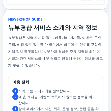
기 위해 부경샵은 계속해서 훌륭한 관리사들을 모집하고 있답니다. 부산 출
120,000원태국인 관리사 힐링 VIP 코스 90분에 70,000원, 120분에 90,000
게 가장 적합한 사람을 찾아주는 것이 부경샵의 가장 큰 장점이라 할 수 있습
주급
정기적으로 받는 마사지입니다.2. 타이 마사지 타이 마사지는 동양의 전통
장을 원하실 때는 언제든지 후불제로 예약하실 수 있어요, 이점 참고해주세
원 코스에 대한 궁금증이 있으시다면, 전화를 통한 상담을 추천드립니다.
니다. 부정확한 예약 시스템, 불편한 과정 없이 편리하게 사람들의 힐링을 도
적인 마사지 방법으로, 신체의 스트레칭과 압력 포인트를 조합하여 신체의
요. 사전에 예약하시면 더욱 쾌적한 부산 러시아 홈케어 서비스를 경험하실
부산 일본인 홈케어는 대면 서비스의 특성상, 직접 통화를 통한 문의와 예약
울 수 있는 이런 부경샵에서 예약하시는 것을 추천드립니다.때론, 그냥 누워
균형을 맞추는 데 중점을 둡니다. 이 마사지는 유연성을 증진시키고 근육의
수 있을 거예요. 마지막으로, 부산 러시아 홈케어 서비스를 이용하기 전에,
이 이용 과정을 더욱 원활하게 만들어줍니다. 고객님의 선호사항을 알려주
서 편안히 마사지 받고 싶은 날이 있습니다. 이러한 소망을 이뤄줄 수 있는
긴장을 풀어주며, 신체의 에너지 흐름을 개선하는 데 도움을 줍니다. 타이 마
주의사항을 잘 확인하신 후 예약을 진행해주시면 됩니다.부경샵 서비스에
시면, 부경샵은 그에 최적화된 서비스를 제공하기 위해 최선을 다할 것입니
부산꿀통 디시에서 제공하는 서비스는 여러분에게 새로운 힐링의 기회를 제
NEWBKSHOP GUIDE
사지는 신체의 긴장을 풀어주고, 스트레스를 감소시키며, 전반적인 신체 기
대한 많은 관심 덕분에, 부경샵은 필요한 요구 사항들을 간단하게 필수적인
다. 언제든지 필요하실 때, 편리한 상담과 지원이 준비되어 있으니 주저하지
공할 것입니다. 결론적으로 보면, 이처럼 부산꿀통 디시를 통해 제공받는 마
능을 개선하는 데 효과적입니다.3. 샤이츠 마사지 샤이츠 마사지는 일본에
것들로 정리했어요. 이 가이드라인을 따라주시면, 서비스 이용 중에 문제가
뉴부경샵 서비스 소개와 지역 정보
마시고 연락 주세요. 부산 일본인 홈케어 이용 방법에 대해서는, 서비스의
사지는 여러분의 체질 개선, 스트레스 해소, 마음의 안정 등 다양한 효능을
서 유래한 마사지 방법으로, 의자에 앉은 상태에서 받을 수 있어 사무실이나
생기지 않을 거예요. 첫째로, 너무 많은 알코올을 섭취해 만취 상태일 경우에
핵심은 바로 고객님의 현재 위치에서 직접 찾아가는 것입니다. 이 방식을 통
가져다줍니다. 이와 같이 부산꿀통 디시의 마사지는 여러분의 건강을 지키
집에서도 쉽게 즐길 수 있습니다. 이 마사지는 특히 허리와 어깨의 피로를 해
는 서비스 이용에 제한을 두고 있어요. 이럴 때는 다음 번에 이용해 주시는
해 고객님은 어떠한 방해도 받지 않고, 부산,경남 내 모텔, 호텔, 자택, 원룸
는데 큰 도움을 줌은 물론, 일상에서 쌓인 스트레스를 해소하고 힐링하는 시
소하는 데 효과적이며, 신체의 전반적인 이완을 도와 스트레스 감소에 도움
게 좋아요.서비스 당일에는 부경샵과의 원활한 의사소통이 중요해요, 그래
뉴부경샵은 지역별 매장 정보, 커뮤니티 게시글, 이벤트, 구인
등, 자신만의 공간에서 편안한 맞춤형 마사지를 받으실 수 있습니다. 최근
간을 가질 수 있게 해줍니다. 그리고 이런 부산꿀통 디시의 서비스를 편리하
을 줍니다. 샤이츠 마사지는 짧은 시간에 효과적인 이완을 제공하여, 바쁜 일
서 공중전화나 발신 제한으로는 연락이 어려워요. 또한, 자주 예약을 취소하
의 코로나19 사태와 경제적 어려움을 고려하여, 부산, 경남에서 집처럼 편안
게 예약하고 이용할 수 있게 도와주는 '부경샵' 어플은 부산과 경남 지역에서
상 속에서 짧은 휴식을 필요로 하는 현대인에게 적합합니다.4. 발 마사지 발
구직, 매장 양도 정보를 한 화면에서 비교할 수 있도록 구성한
거나 예약 없이 나타나지 않는 경우, 앞으로 예약하기가 어려워질 수 있으니
한 마사지 서비스를 제공하기 위해 노력하고 있습니다. 부경샵의 주된 목적
최고의 마사지 어플로 추천받고 있습니다. 복잡한 예약 과정 없이, 부담 없이
마사지는 발과 발목을 중심으로 이루어지는 마사지로, 신체의 균형을 유지
이 점 유념해 주세요. 부경샵 의 독특함을 시간을 허비하지 않고, 합리적인
은 고객님들이 긴장을 해소하고 새로운 활력을 얻을 수 있는 피난처를 마련
부산꿀통 디시의 서비스를 이용하려는 분들께 부경샵 어플을 강력히 추천드
지역 정보 플랫폼입니다. 부산과 경남권 주요 지역의 최신 게
하고 전반적인 피로를 풀어주는 데 중점을 둡니다. 이 마사지는 발의 압력점
가격으로 경험해 보세요.터치 -> 부경샵 홈페이지 터치 -> 더욱 새로워진 뉴
하는 것입니다. 또한, 부경샵 한국과 태국, 일본에서 온 관리사 중 선택이 가
립니다.여러분의 건강과 힐링을 위해, 부산꿀통 디시와 부경샵이 함께하며,
을 자극하여 혈액 순환을 촉진시키고, 신체의 다른 부분으로의 에너지 흐름
부경샵 홈페이지 터치 -> 부경샵앱 다운로드 - Google Play
능하며, 다른 곳에서 찾아볼 수 없는 독특한 기술과 마음가짐을 가진 관리사
모든 고민과 걱정 속에서 여러분을 위로하고 도와드리겠습니다. 부산꿀통
시글과 관련 서비스를 내부 링크로 연결해 원하는 정보를 빠르
을 개선합니다. 발 마사지는 특히 장시간 서 있거나 걷는 일이 많은 사람들에
를 자랑합니다. 이러한 품질은 비교할 수 없는 수준입니다. 서비스의 질을
디시와 함께라면 여러분은 더 이상 고통스럽게 진통을 겪지 않아도 됩니다.
게 추천되며, 발의 피로 뿐만 아니라 전체적인 신체의 건강과 웰빙에도 긍정
게 찾을 수 있습니다.
더욱 높이기 위해, 부경샵은 지속적으로 우수한 일본인 관리사를 모집 중입
부산꿀통 디시의 건강한 마사지와 쾌적한 분위기 속에서 행복과 건강을 찾
적인 영향을 줍니다.부경샵 앱을 통해 부산 남포동 지역의 고객들은 이러한
니다. 부산 일본인 홈케어 예약을 원하실 때는 어떤 코스를 선택하시든지 후
아보세요!
다양한 종류의 마사지를 간편하게 예약하고, 자신의 필요와 선호에 맞는 맞
불제로 진행됨을 알려드립니다. 미리 편한 시간을 예약하시면, 더욱 쾌적한
춤형 서비스를 즐길 수 있습니다.출장마사지는 부경샵 ↓↓↓ 클릭
서비스를 경험하실 수 있습니다. 마지막으로 부산 일본인 홈케어 서비스를
https://bkshop.kr/더욱 새로워진 출장마사지 뉴부경샵↓↓↓ 클릭
이용하시기 전에, 아래 주의사항을 상세히 확인하시고 예약을 진행해 주시
이용 절차
https://newbkshop.com/출장마사지 부경샵앱 다운로드↓↓↓ 클릭
기 바랍니다. 부경샵 서비스에 대한 높은 수요를 감안하여, 이용 요건을 간
https://play.google.com/store/apps/details?
소화하여 필수적인 사항으로 명시했습니다. 이 가이드라인을 따르시면, 서
지역 또는 카테고리를 선택합니다.
1
id=com.appsweb.appS2017110359fc218cea16b_5a02f85a77c64&hl=ko&gl
비스 이용 중 문제가 발생하지 않을 것입니다. 특히, 과도한 알코올 섭취로
매장, 게시글, 이벤트 목록에서 원하는 정보를 비교
2
인해 만취 상태에서는 서비스 이용에 제한을 두고 있음을 명확히 합니다. 이
러한 상태에서는 다음 기회에 이용해 주시길 부탁드립니다. 서비스 도착 시
합니다.
원활한 의사소통이 이루어질 수 있도록, 저희와의 연락이 반드시 가능해야
상세 페이지에서 사진, 위치, 운영 정보, 관련 글을 확
3
합니다. 이에 공중전화 사용이나 발신 번호 표시 제한으로의 통화는 받지 않