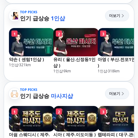
산,구서,연산,서면,재
락,수영,동래,남산,구
송,센텀,송도,자갈치,하
서,연산,서면,재송,센
TOP PICKS
더보기
단,다대포,범일,범천,우
인기 급상승
1인샵
텀,송도,자갈치,하단
동,마린시티,송정,기장,
대포,범일,범천,우동
정관,일광,망미,토곡,시
린시티,송정,기장,정
1
2
3
청,양정,초량,사직,온
일광,망미,토곡,시청
천,미남,만덕,괴정,학
정,초량,사직,온천,미
장,금사,서동,반여,반
남,만덕,괴정,학장,금
송,명륜,남천,대연,문
사,서동,반여,반송,명
약손 ( 센텀1인샵 )
유리 ( 울산.신정동1인
아영 ( 부산.전포1인
현,부전,개금,가야,주
륜,남천,대연,문현,부
1인샵
321
km
샵 )
)
례,괘법,학장,강서,신
전,개금,가야,주례,괘
1인샵
9
km
1인샵
318
km
호,서구,암남
법,학장,강서,신호,서
구,암남
TOP PICKS
더보기
인기 급상승
마사지샵
1
2
3
더쉼 스웨디시 ( 제주.
시아 ( 제주.이도이동 )
랩테라피 ( 대구.관음 