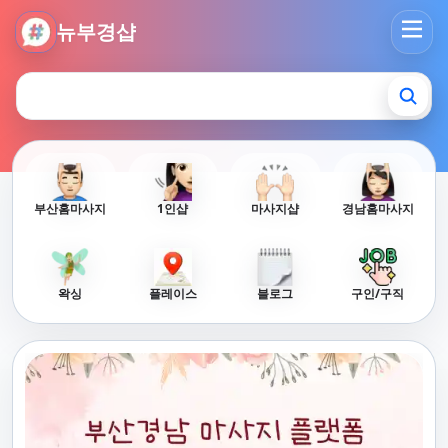
뉴부경샵 - 부산 마사지 사이트 부산마사지 부산홈타이 부산출
뉴부경샵
부산홈마사지
1인샵
마사지샵
경남홈마사지
왁싱
플레이스
블로그
구인/구직