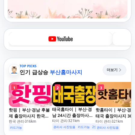
1
/
1
TOP PICKS
더보기
인기 급상승
부산홈마사지
1
2
3
태국홈타이 | 부산·경
핫핑 | 부산·경남 후불
핫홈타이 | 부산·경
남 24시간 출장마사지
제 출장마사지 한국인
태국 출장마사지 30
타이 관리
321
km
후불제/해운대,사상,광
한국 관리
316
km
타이 관리
321
km
관리사
도착 카드가능 24시
안리,남포동,구포,덕천,
관리사 사진있음
카드가능
2인이상 할인
업소 이벤트중
운대,사상,광안리,남
카드가능
관리사 사진있음
명지,민락,수영,동래,남
동,구포,덕천,명지,민