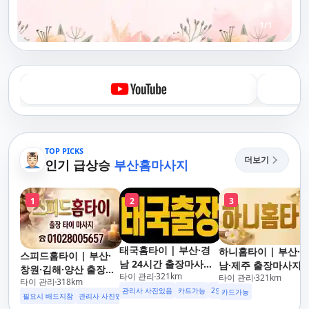
1
/
1
TOP PICKS
더보기
인기 급상승
부산홈마사지
1
2
3
태국홈타이 | 부산·경
하니홈타이 | 부산·
스피드홈타이 | 부산·
남 24시간 출장마사지
남·제주 출장마사지 
창원·김해·양산 출장마
타이 관리
321
km
후불제/해운대,사상,광
타이 관리
321
km
이·아로마 전문
타이 관리
318
km
사지 홈케어 24시 카드
안리,남포동,구포,덕천,
관리사 사진있음
카드가능
2인이상 할인
업소 이벤트중
카드가능
가능 해운대,사상,광안
필요시 배드지참
관리사 사진있음
명지,민락,수영,동래,남