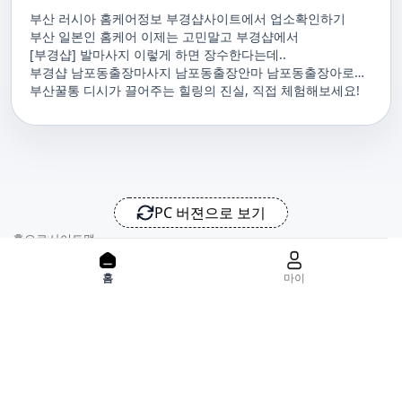
부산 러시아 홈케어정보 부경샵사이트에서 업소확인하기
부산 일본인 홈케어 이제는 고민말고 부경샵에서
[부경샵] 발마사지 이렇게 하면 장수한다는데..
부경샵 남포동출장마사지 남포동출장안마 남포동출장아로마
남포동홈마사지 남포동마사지출장
부산꿀통 디시가 끌어주는 힐링의 진실, 직접 체험해보세요!
PC 버젼으로 보기
홈으로
사이트맵
위치기반서비스 이용약관
개인정보처리방침
이용약관
홈
마이
사업자정보
서비스 정보중개자로서, 서비스제공의 당사가 아니라는 사실을 고
지하며, 서비스의 예약, 이용 및 환불 등과 관련된 의무와 책임은 각
서비스 제공자에게 있으며, 건진 플랫폼입니다. 업소의 불법적 행위