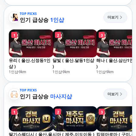
리,남포동,구포,덕천,명
산,구서,연산,서면,재
지,민락,수영,동래,남
송,센텀,송도,자갈치,하
산,구서,연산,서면,재
TOP PICKS
단,다대포,범일,범천,우
더보기
송,센텀,송도,자갈치,하
인기 급상승
1인샵
동,마린시티,송정,기장,
단,다대포,범일,범천,우
정관,일광,망미,토곡,시
동,마린시티,송정,기장,
청,양정,초량,사직,온
1
2
3
정관,일광,망미,토곡,시
천,미남,만덕,괴정,학
청,양정,초량,사직,온
장,금사,서동,반여,반
천,미남,만덕,괴정,학
송,명륜,남천,대연,문
장,금사,서동,반여,반
현,부전,개금,가야,주
유리 ( 울산.신정동1인
달빛 ( 울산.달동1인샵
해나 ( 울산.삼산1인
송,명륜,남천,대연,문
례,괘법,학장,강서,신
샵 )
)
)
현,부전,개금,가야,주
호,서구,암남
1인샵
9
km
1인샵
9
km
1인샵
9
km
례,괘법,학장,강서,신
호,서구,암남 아로마마
사지 타이마사지 출장
TOP PICKS
마사지 홈케어 홈타이
더보기
인기 급상승
마사지샵
1
2
3
딸기스웨디시 ( 울산.울
시아 ( 제주.이도이동 )
킹덤아로마 ( 구미.