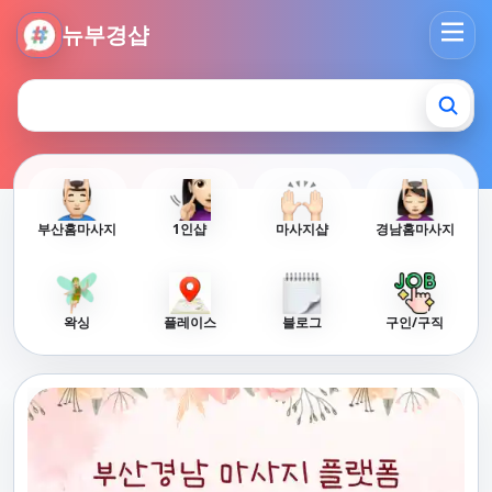
뉴부경샵 - 부산 마사지 사이트 부산마사지 부산홈타이 부산출
뉴부경샵
부산홈마사지
1인샵
마사지샵
경남홈마사지
왁싱
플레이스
블로그
구인/구직