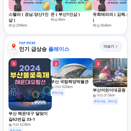
스텔라 ( 경남.양산1인
온 ( 부산1인샵 )
유희테라피 ( 김해.
왁싱
9
km
샵 )
)
왁싱
299
km
왁싱
304
km
TOP PICKS
더보기
인기 급상승
플레이스
1
2
3
부산 국립해양박물관
놀거리
326
km
부산어린이대공원
주차가능
놀거리
315
km
주차가능
24시간
부산 해운대구 달맞이
길62번길 33-1
놀거리
323
km
주차가능