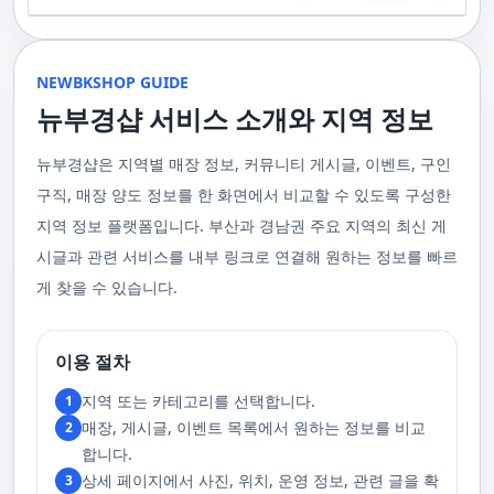
기 위해 부경샵은 계속해서 훌륭한 관리사들을 모집하고 있답니다. 부산 출
120,000원태국인 관리사 힐링 VIP 코스 90분에 70,000원, 120분에 90,000
게 가장 적합한 사람을 찾아주는 것이 부경샵의 가장 큰 장점이라 할 수 있습
주급
정기적으로 받는 마사지입니다.2. 타이 마사지 타이 마사지는 동양의 전통
장을 원하실 때는 언제든지 후불제로 예약하실 수 있어요, 이점 참고해주세
원 코스에 대한 궁금증이 있으시다면, 전화를 통한 상담을 추천드립니다.
니다. 부정확한 예약 시스템, 불편한 과정 없이 편리하게 사람들의 힐링을 도
적인 마사지 방법으로, 신체의 스트레칭과 압력 포인트를 조합하여 신체의
요. 사전에 예약하시면 더욱 쾌적한 부산 러시아 홈케어 서비스를 경험하실
부산 일본인 홈케어는 대면 서비스의 특성상, 직접 통화를 통한 문의와 예약
울 수 있는 이런 부경샵에서 예약하시는 것을 추천드립니다.때론, 그냥 누워
균형을 맞추는 데 중점을 둡니다. 이 마사지는 유연성을 증진시키고 근육의
수 있을 거예요. 마지막으로, 부산 러시아 홈케어 서비스를 이용하기 전에,
이 이용 과정을 더욱 원활하게 만들어줍니다. 고객님의 선호사항을 알려주
서 편안히 마사지 받고 싶은 날이 있습니다. 이러한 소망을 이뤄줄 수 있는
긴장을 풀어주며, 신체의 에너지 흐름을 개선하는 데 도움을 줍니다. 타이 마
주의사항을 잘 확인하신 후 예약을 진행해주시면 됩니다.부경샵 서비스에
시면, 부경샵은 그에 최적화된 서비스를 제공하기 위해 최선을 다할 것입니
부산꿀통 디시에서 제공하는 서비스는 여러분에게 새로운 힐링의 기회를 제
NEWBKSHOP GUIDE
사지는 신체의 긴장을 풀어주고, 스트레스를 감소시키며, 전반적인 신체 기
대한 많은 관심 덕분에, 부경샵은 필요한 요구 사항들을 간단하게 필수적인
다. 언제든지 필요하실 때, 편리한 상담과 지원이 준비되어 있으니 주저하지
공할 것입니다. 결론적으로 보면, 이처럼 부산꿀통 디시를 통해 제공받는 마
능을 개선하는 데 효과적입니다.3. 샤이츠 마사지 샤이츠 마사지는 일본에
것들로 정리했어요. 이 가이드라인을 따라주시면, 서비스 이용 중에 문제가
뉴부경샵 서비스 소개와 지역 정보
마시고 연락 주세요. 부산 일본인 홈케어 이용 방법에 대해서는, 서비스의
사지는 여러분의 체질 개선, 스트레스 해소, 마음의 안정 등 다양한 효능을
서 유래한 마사지 방법으로, 의자에 앉은 상태에서 받을 수 있어 사무실이나
생기지 않을 거예요. 첫째로, 너무 많은 알코올을 섭취해 만취 상태일 경우에
핵심은 바로 고객님의 현재 위치에서 직접 찾아가는 것입니다. 이 방식을 통
가져다줍니다. 이와 같이 부산꿀통 디시의 마사지는 여러분의 건강을 지키
집에서도 쉽게 즐길 수 있습니다. 이 마사지는 특히 허리와 어깨의 피로를 해
는 서비스 이용에 제한을 두고 있어요. 이럴 때는 다음 번에 이용해 주시는
해 고객님은 어떠한 방해도 받지 않고, 부산,경남 내 모텔, 호텔, 자택, 원룸
는데 큰 도움을 줌은 물론, 일상에서 쌓인 스트레스를 해소하고 힐링하는 시
소하는 데 효과적이며, 신체의 전반적인 이완을 도와 스트레스 감소에 도움
게 좋아요.서비스 당일에는 부경샵과의 원활한 의사소통이 중요해요, 그래
뉴부경샵은 지역별 매장 정보, 커뮤니티 게시글, 이벤트, 구인
등, 자신만의 공간에서 편안한 맞춤형 마사지를 받으실 수 있습니다. 최근
간을 가질 수 있게 해줍니다. 그리고 이런 부산꿀통 디시의 서비스를 편리하
을 줍니다. 샤이츠 마사지는 짧은 시간에 효과적인 이완을 제공하여, 바쁜 일
서 공중전화나 발신 제한으로는 연락이 어려워요. 또한, 자주 예약을 취소하
의 코로나19 사태와 경제적 어려움을 고려하여, 부산, 경남에서 집처럼 편안
게 예약하고 이용할 수 있게 도와주는 '부경샵' 어플은 부산과 경남 지역에서
상 속에서 짧은 휴식을 필요로 하는 현대인에게 적합합니다.4. 발 마사지 발
구직, 매장 양도 정보를 한 화면에서 비교할 수 있도록 구성한
거나 예약 없이 나타나지 않는 경우, 앞으로 예약하기가 어려워질 수 있으니
한 마사지 서비스를 제공하기 위해 노력하고 있습니다. 부경샵의 주된 목적
최고의 마사지 어플로 추천받고 있습니다. 복잡한 예약 과정 없이, 부담 없이
마사지는 발과 발목을 중심으로 이루어지는 마사지로, 신체의 균형을 유지
이 점 유념해 주세요. 부경샵 의 독특함을 시간을 허비하지 않고, 합리적인
은 고객님들이 긴장을 해소하고 새로운 활력을 얻을 수 있는 피난처를 마련
부산꿀통 디시의 서비스를 이용하려는 분들께 부경샵 어플을 강력히 추천드
지역 정보 플랫폼입니다. 부산과 경남권 주요 지역의 최신 게
하고 전반적인 피로를 풀어주는 데 중점을 둡니다. 이 마사지는 발의 압력점
가격으로 경험해 보세요.터치 -> 부경샵 홈페이지 터치 -> 더욱 새로워진 뉴
하는 것입니다. 또한, 부경샵 한국과 태국, 일본에서 온 관리사 중 선택이 가
립니다.여러분의 건강과 힐링을 위해, 부산꿀통 디시와 부경샵이 함께하며,
을 자극하여 혈액 순환을 촉진시키고, 신체의 다른 부분으로의 에너지 흐름
부경샵 홈페이지 터치 -> 부경샵앱 다운로드 - Google Play
능하며, 다른 곳에서 찾아볼 수 없는 독특한 기술과 마음가짐을 가진 관리사
모든 고민과 걱정 속에서 여러분을 위로하고 도와드리겠습니다. 부산꿀통
시글과 관련 서비스를 내부 링크로 연결해 원하는 정보를 빠르
을 개선합니다. 발 마사지는 특히 장시간 서 있거나 걷는 일이 많은 사람들에
를 자랑합니다. 이러한 품질은 비교할 수 없는 수준입니다. 서비스의 질을
디시와 함께라면 여러분은 더 이상 고통스럽게 진통을 겪지 않아도 됩니다.
게 추천되며, 발의 피로 뿐만 아니라 전체적인 신체의 건강과 웰빙에도 긍정
게 찾을 수 있습니다.
더욱 높이기 위해, 부경샵은 지속적으로 우수한 일본인 관리사를 모집 중입
부산꿀통 디시의 건강한 마사지와 쾌적한 분위기 속에서 행복과 건강을 찾
적인 영향을 줍니다.부경샵 앱을 통해 부산 남포동 지역의 고객들은 이러한
니다. 부산 일본인 홈케어 예약을 원하실 때는 어떤 코스를 선택하시든지 후
아보세요!
다양한 종류의 마사지를 간편하게 예약하고, 자신의 필요와 선호에 맞는 맞
불제로 진행됨을 알려드립니다. 미리 편한 시간을 예약하시면, 더욱 쾌적한
춤형 서비스를 즐길 수 있습니다.출장마사지는 부경샵 ↓↓↓ 클릭
서비스를 경험하실 수 있습니다. 마지막으로 부산 일본인 홈케어 서비스를
https://bkshop.kr/더욱 새로워진 출장마사지 뉴부경샵↓↓↓ 클릭
이용하시기 전에, 아래 주의사항을 상세히 확인하시고 예약을 진행해 주시
이용 절차
https://newbkshop.com/출장마사지 부경샵앱 다운로드↓↓↓ 클릭
기 바랍니다. 부경샵 서비스에 대한 높은 수요를 감안하여, 이용 요건을 간
https://play.google.com/store/apps/details?
소화하여 필수적인 사항으로 명시했습니다. 이 가이드라인을 따르시면, 서
지역 또는 카테고리를 선택합니다.
1
id=com.appsweb.appS2017110359fc218cea16b_5a02f85a77c64&hl=ko&gl
비스 이용 중 문제가 발생하지 않을 것입니다. 특히, 과도한 알코올 섭취로
매장, 게시글, 이벤트 목록에서 원하는 정보를 비교
2
인해 만취 상태에서는 서비스 이용에 제한을 두고 있음을 명확히 합니다. 이
러한 상태에서는 다음 기회에 이용해 주시길 부탁드립니다. 서비스 도착 시
합니다.
원활한 의사소통이 이루어질 수 있도록, 저희와의 연락이 반드시 가능해야
상세 페이지에서 사진, 위치, 운영 정보, 관련 글을 확
3
합니다. 이에 공중전화 사용이나 발신 번호 표시 제한으로의 통화는 받지 않