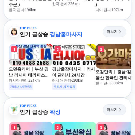
한국 관리
226
km
주군 )
)
한국 관리
196
km
타이 관리
197
km
TOP PICKS
더보기
인기 급상승
경남홈마사지
1
2
3
모던홈케어 | 부산·경
경남출장마사지 | 러시
오감만족 | 경남·김해
남 러시아 테라피스트
아 관리사 24시간
울산 한국인 관리사 
러시아 관리
321
km
러시아 관리
293
km
방문 마사지
한국 관리
308
km
장마사지
관리사 사진있음
관리사 사진있음
TOP PICKS
더보기
인기 급상승
왁싱
1
2
3