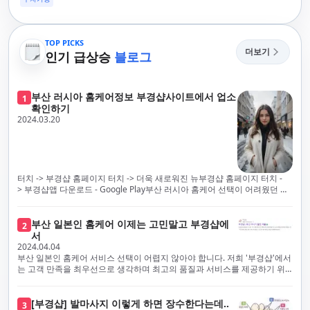
TOP PICKS
더보기
인기 급상승
블로그
부산 러시아 홈케어정보 부경샵사이트에서 업소
1
확인하기
2024.03.20
터치 -> 부경샵 홈페이지 터치 -> 더욱 새로워진 뉴부경샵 홈페이지 터치 -
> 부경샵앱 다운로드 - Google Play부산 러시아 홈케어 선택이 어려웠던 시
절은 이제 끝났습니다! 부경샵을 통해 최상의 마사지 서비스와 품질을 체험
해 보세요. 부경샵은 고객의 만족을 가장 중요하게 생각하며, 이를 위해 서비
스의 모든 과정을 후불제로 운영합니다. 이는 고객님의 최대 편의를 보장하
부산 일본인 홈케어 이제는 고민말고 부경샵에
2
기 위한 부경샵의 약속입니다.부경샵은 현장에서 바로 고객님께 서비스를
서
제공하는 깨끗하고 전문적으로 훈련된 관리사들을 다수 보유하고 있음을 자
2024.04.04
랑스럽게 생각합니다. 이는 프리미엄 부산 러시아 홈케어 경험을 제공하기
부산 일본인 홈케어 서비스 선택이 어렵지 않아야 합니다. 저희 '부경샵'에서
위한 부경샵의 노력의 일환입니다.현 시대의 불확실성 속에서, 안전은 부경
는 고객 만족을 최우선으로 생각하며 최고의 품질과 서비스를 제공하기 위
샵의 최우선 과제입니다. 이에 따라, 부경샵은 100% 후불제를 시행하고 있
해 노력하고 있습니다. 이는 고객님의 궁극적인 편의를 보장하기 위해 우리
으며, 코로나19 상황 속에서도 대표 매니저들이 건강 진단서를 꼼꼼히 확인
가 모든 서비스를 후불제로 운영하는 주된 이유입니다. 부경샵은 고객님께
하고 개인의 건강 상태를 지속적으로 모니터링합니다.예약금을 요구하는 업
프리미엄 부산 일본인 홈케어 경험을 제공하고자 현장에서 직접 깨끗하고
[부경샵] 발마사지 이렇게 하면 장수한다는데..
3