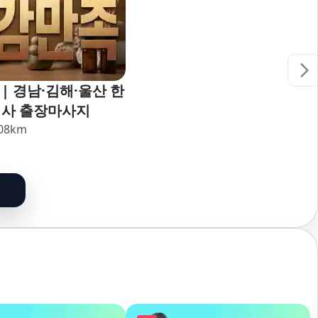
| 경남·김해·울산 한
리사 출장마사지
08
km