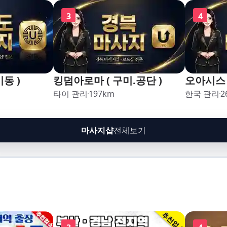
3
4
동 )
킹덤아로마 ( 구미.공단 )
오아시스 
타이 관리
197
km
한국 관리
2
마사지샵
전체보기