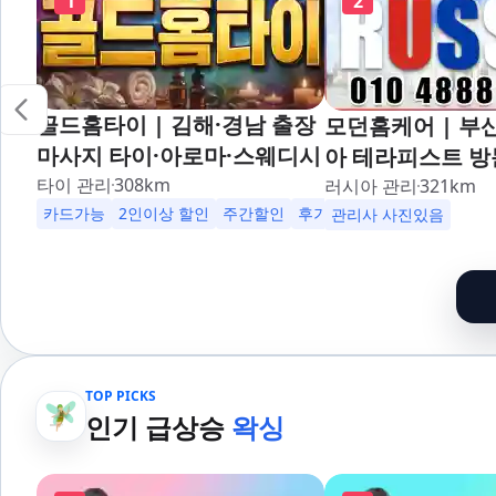
1
2
골드홈타이 | 김해·경남 출장
모던홈케어 | 부
마사지 타이·아로마·스웨디시
아 테라피스트 방
타이 관리
308
km
러시아 관리
321
km
카드가능
2인이상 할인
주간할인
후기할인
생일할인
군인할
관리사 사진있음
TOP PICKS
인기 급상승
왁싱