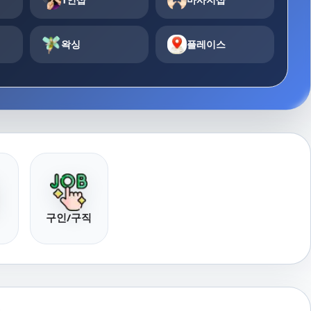
왁싱
플레이스
구인/구직