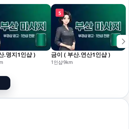
5
산.명지1인샵 )
금이 ( 부산.연산1인샵 )
m
1인샵
9
km