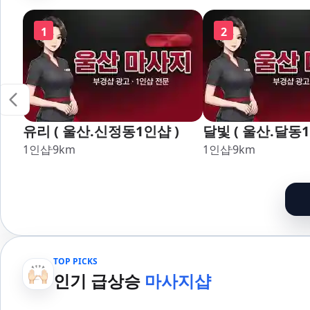
명륜,남천,대연,문현,부전,개
장,강서,신호,서
금,가야,주례,괘법,학장,강서,
1
2
신호,서구,암남 아로마마사지
타이마사지 출장마사지 홈케
어 홈타이
유리 ( 울산.신정동1인샵 )
달빛 ( 울산.달동1
1인샵
9
km
1인샵
9
km
TOP PICKS
인기 급상승
마사지샵