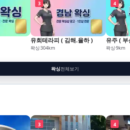
3
4
유희테라피 ( 김해.율하 )
유주 ( 부
왁싱
304
km
왁싱
9
km
왁싱
전체보기
3
4