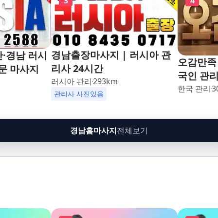
3
4
경남출장마사지 | 러시아 관
산·경남 러시
오감만족 
리사 24시간
문 마사지
국인 관
러시아 관리
293
km
한국 관리
3
인
관리사 사진있음
경남홈마사지
전체보기