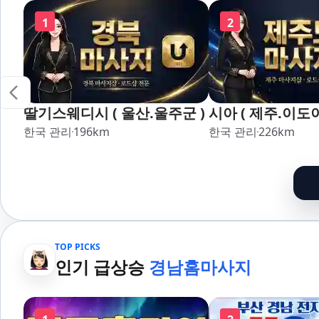
1
2
딸기스웨디시 ( 울산.울주군 )
시아 ( 제주.이도이
한국 관리
196
km
한국 관리
226
km
TOP PICKS
인기 급상승
경남홈마사지