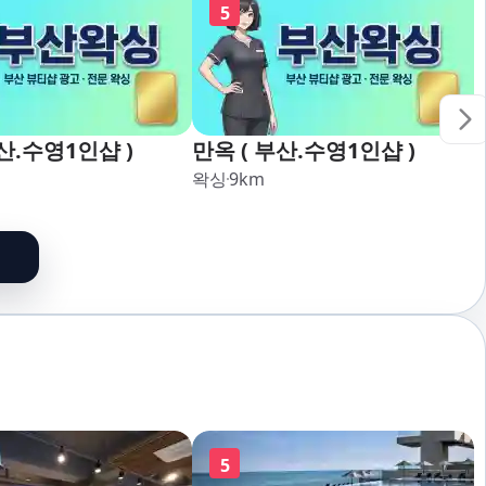
5
산.수영1인샵 )
만옥 ( 부산.수영1인샵 )
왁싱
9
km
5