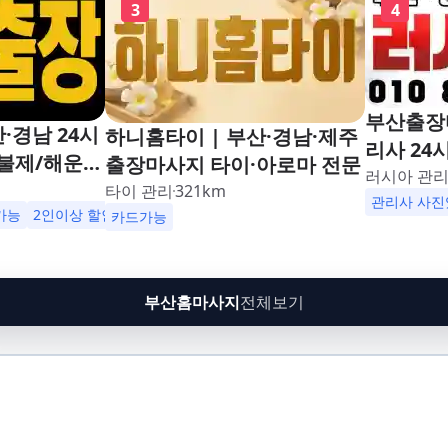
3
4
부산출장마
·경남 24시
하니홈타이 | 부산·경남·제주
리사 24
불제/해운
출장마사지 타이·아로마 전문
러시아 관
남포동,구포,
타이 관리
321
km
관리사 사진
수영,동래,남
가능
2인이상 할인
업소 이벤트중
카드가능
,재송,센텀,
,다대포,범
린시티,송정,
부산홈마사지
전체보기
망미,토곡,시
,온천,미남,
금사,서동,반
,대연,문현,
주례,괘법,학