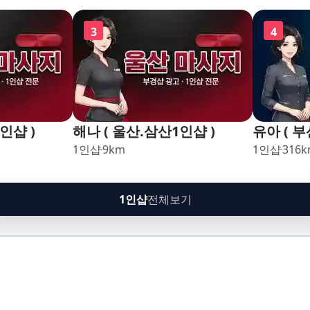
구,암남
3
4
인샵 )
해나 ( 울산.삼산1인샵 )
유아 ( 부
1인샵
9
km
1인샵
316
k
1인샵
전체보기