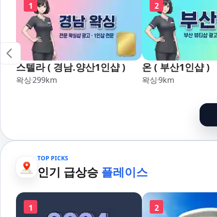
1
2
스텔라 ( 경남.양산1인샵 )
온 ( 부산1인샵 )
왁싱
299
km
왁싱
9
km
TOP PICKS
인기 급상승
플레이스
1
2