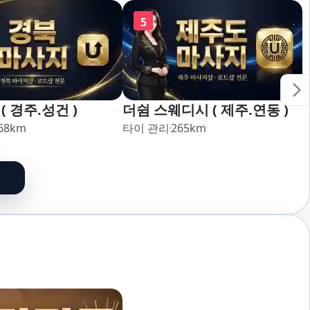
5
( 경주.성건 )
더쉼 스웨디시 ( 제주.연동 )
68
km
타이 관리
265
km