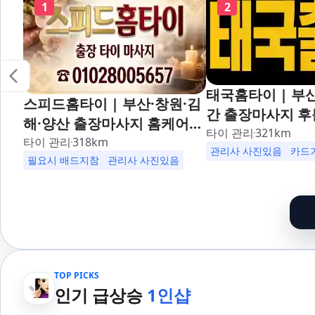
1
2
태국홈타이 | 부산
스피드홈타이 | 부산·창원·김
간 출장마사지 후
해·양산 출장마사지 홈케어
대,사상,광안리,
타이 관리
321
km
24시 카드가능 해운대,사상,
타이 관리
318
km
덕천,명지,민락,
관리사 사진있음
카드
광안리,남포동,구포,덕천,명
필요시 배드지참
관리사 사진있음
산,구서,연산,서면
지,민락,수영,동래,남산,구서,
송도,자갈치,하단
연산,서면,재송,센텀,송도,자
일,범천,우동,마
갈치,하단,다대포,범일,범천,
기장,정관,일광,
우동,마린시티,송정,기장,정
청,양정,초량,사직
관,일광,망미,토곡,시청,양정,
만덕,괴정,학장,
TOP PICKS
초량,사직,온천,미남,만덕,괴
여,반송,명륜,남천
인기 급상승
1인샵
정,학장,금사,서동,반여,반송,
부전,개금,가야,