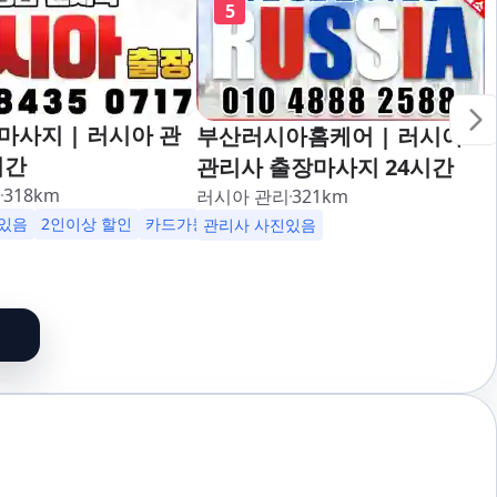
5
사지 | 러시아 관
부산러시아홈케어 | 러시아
시간
관리사 출장마사지 24시간
리
318
km
러시아 관리
321
km
있음
2인이상 할인
카드가능
관리사 사진있음