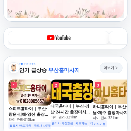
1
/
1
TOP PICKS
더보기
인기 급상승
부산홈마사지
1
2
3
태국홈타이 | 부산·경
하니홈타이 | 부산·
스피드홈타이 | 부산·
남 24시간 출장마사지
남·제주 출장마사지 
창원·김해·양산 출장마
타이 관리
321
km
후불제/해운대,사상,광
타이 관리
321
km
이·아로마 전문
타이 관리
318
km
사지 홈케어 24시 카드
안리,남포동,구포,덕천,
관리사 사진있음
카드가능
2인이상 할인
업소 이벤트중
카드가능
가능 해운대,사상,광안
필요시 배드지참
관리사 사진있음
명지,민락,수영,동래,남