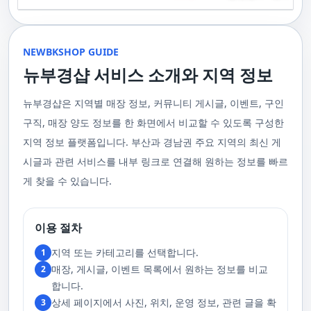
기 위해 부경샵은 계속해서 훌륭한 관리사들을 모집하고 있답니다. 부산 출
120,000원태국인 관리사 힐링 VIP 코스 90분에 70,000원, 120분에 90,000
게 가장 적합한 사람을 찾아주는 것이 부경샵의 가장 큰 장점이라 할 수 있습
주급
정기적으로 받는 마사지입니다.2. 타이 마사지 타이 마사지는 동양의 전통
장을 원하실 때는 언제든지 후불제로 예약하실 수 있어요, 이점 참고해주세
원 코스에 대한 궁금증이 있으시다면, 전화를 통한 상담을 추천드립니다.
니다. 부정확한 예약 시스템, 불편한 과정 없이 편리하게 사람들의 힐링을 도
적인 마사지 방법으로, 신체의 스트레칭과 압력 포인트를 조합하여 신체의
요. 사전에 예약하시면 더욱 쾌적한 부산 러시아 홈케어 서비스를 경험하실
부산 일본인 홈케어는 대면 서비스의 특성상, 직접 통화를 통한 문의와 예약
울 수 있는 이런 부경샵에서 예약하시는 것을 추천드립니다.때론, 그냥 누워
균형을 맞추는 데 중점을 둡니다. 이 마사지는 유연성을 증진시키고 근육의
수 있을 거예요. 마지막으로, 부산 러시아 홈케어 서비스를 이용하기 전에,
이 이용 과정을 더욱 원활하게 만들어줍니다. 고객님의 선호사항을 알려주
서 편안히 마사지 받고 싶은 날이 있습니다. 이러한 소망을 이뤄줄 수 있는
긴장을 풀어주며, 신체의 에너지 흐름을 개선하는 데 도움을 줍니다. 타이 마
주의사항을 잘 확인하신 후 예약을 진행해주시면 됩니다.부경샵 서비스에
시면, 부경샵은 그에 최적화된 서비스를 제공하기 위해 최선을 다할 것입니
부산꿀통 디시에서 제공하는 서비스는 여러분에게 새로운 힐링의 기회를 제
NEWBKSHOP GUIDE
사지는 신체의 긴장을 풀어주고, 스트레스를 감소시키며, 전반적인 신체 기
대한 많은 관심 덕분에, 부경샵은 필요한 요구 사항들을 간단하게 필수적인
다. 언제든지 필요하실 때, 편리한 상담과 지원이 준비되어 있으니 주저하지
공할 것입니다. 결론적으로 보면, 이처럼 부산꿀통 디시를 통해 제공받는 마
능을 개선하는 데 효과적입니다.3. 샤이츠 마사지 샤이츠 마사지는 일본에
것들로 정리했어요. 이 가이드라인을 따라주시면, 서비스 이용 중에 문제가
뉴부경샵 서비스 소개와 지역 정보
마시고 연락 주세요. 부산 일본인 홈케어 이용 방법에 대해서는, 서비스의
사지는 여러분의 체질 개선, 스트레스 해소, 마음의 안정 등 다양한 효능을
서 유래한 마사지 방법으로, 의자에 앉은 상태에서 받을 수 있어 사무실이나
생기지 않을 거예요. 첫째로, 너무 많은 알코올을 섭취해 만취 상태일 경우에
핵심은 바로 고객님의 현재 위치에서 직접 찾아가는 것입니다. 이 방식을 통
가져다줍니다. 이와 같이 부산꿀통 디시의 마사지는 여러분의 건강을 지키
집에서도 쉽게 즐길 수 있습니다. 이 마사지는 특히 허리와 어깨의 피로를 해
는 서비스 이용에 제한을 두고 있어요. 이럴 때는 다음 번에 이용해 주시는
해 고객님은 어떠한 방해도 받지 않고, 부산,경남 내 모텔, 호텔, 자택, 원룸
는데 큰 도움을 줌은 물론, 일상에서 쌓인 스트레스를 해소하고 힐링하는 시
소하는 데 효과적이며, 신체의 전반적인 이완을 도와 스트레스 감소에 도움
게 좋아요.서비스 당일에는 부경샵과의 원활한 의사소통이 중요해요, 그래
뉴부경샵은 지역별 매장 정보, 커뮤니티 게시글, 이벤트, 구인
등, 자신만의 공간에서 편안한 맞춤형 마사지를 받으실 수 있습니다. 최근
간을 가질 수 있게 해줍니다. 그리고 이런 부산꿀통 디시의 서비스를 편리하
을 줍니다. 샤이츠 마사지는 짧은 시간에 효과적인 이완을 제공하여, 바쁜 일
서 공중전화나 발신 제한으로는 연락이 어려워요. 또한, 자주 예약을 취소하
의 코로나19 사태와 경제적 어려움을 고려하여, 부산, 경남에서 집처럼 편안
게 예약하고 이용할 수 있게 도와주는 '부경샵' 어플은 부산과 경남 지역에서
상 속에서 짧은 휴식을 필요로 하는 현대인에게 적합합니다.4. 발 마사지 발
구직, 매장 양도 정보를 한 화면에서 비교할 수 있도록 구성한
거나 예약 없이 나타나지 않는 경우, 앞으로 예약하기가 어려워질 수 있으니
한 마사지 서비스를 제공하기 위해 노력하고 있습니다. 부경샵의 주된 목적
최고의 마사지 어플로 추천받고 있습니다. 복잡한 예약 과정 없이, 부담 없이
마사지는 발과 발목을 중심으로 이루어지는 마사지로, 신체의 균형을 유지
이 점 유념해 주세요. 부경샵 의 독특함을 시간을 허비하지 않고, 합리적인
은 고객님들이 긴장을 해소하고 새로운 활력을 얻을 수 있는 피난처를 마련
부산꿀통 디시의 서비스를 이용하려는 분들께 부경샵 어플을 강력히 추천드
지역 정보 플랫폼입니다. 부산과 경남권 주요 지역의 최신 게
하고 전반적인 피로를 풀어주는 데 중점을 둡니다. 이 마사지는 발의 압력점
가격으로 경험해 보세요.터치 -> 부경샵 홈페이지 터치 -> 더욱 새로워진 뉴
하는 것입니다. 또한, 부경샵 한국과 태국, 일본에서 온 관리사 중 선택이 가
립니다.여러분의 건강과 힐링을 위해, 부산꿀통 디시와 부경샵이 함께하며,
을 자극하여 혈액 순환을 촉진시키고, 신체의 다른 부분으로의 에너지 흐름
부경샵 홈페이지 터치 -> 부경샵앱 다운로드 - Google Play
능하며, 다른 곳에서 찾아볼 수 없는 독특한 기술과 마음가짐을 가진 관리사
모든 고민과 걱정 속에서 여러분을 위로하고 도와드리겠습니다. 부산꿀통
시글과 관련 서비스를 내부 링크로 연결해 원하는 정보를 빠르
을 개선합니다. 발 마사지는 특히 장시간 서 있거나 걷는 일이 많은 사람들에
를 자랑합니다. 이러한 품질은 비교할 수 없는 수준입니다. 서비스의 질을
디시와 함께라면 여러분은 더 이상 고통스럽게 진통을 겪지 않아도 됩니다.
게 추천되며, 발의 피로 뿐만 아니라 전체적인 신체의 건강과 웰빙에도 긍정
게 찾을 수 있습니다.
더욱 높이기 위해, 부경샵은 지속적으로 우수한 일본인 관리사를 모집 중입
부산꿀통 디시의 건강한 마사지와 쾌적한 분위기 속에서 행복과 건강을 찾
적인 영향을 줍니다.부경샵 앱을 통해 부산 남포동 지역의 고객들은 이러한
니다. 부산 일본인 홈케어 예약을 원하실 때는 어떤 코스를 선택하시든지 후
아보세요!
다양한 종류의 마사지를 간편하게 예약하고, 자신의 필요와 선호에 맞는 맞
불제로 진행됨을 알려드립니다. 미리 편한 시간을 예약하시면, 더욱 쾌적한
춤형 서비스를 즐길 수 있습니다.출장마사지는 부경샵 ↓↓↓ 클릭
서비스를 경험하실 수 있습니다. 마지막으로 부산 일본인 홈케어 서비스를
https://bkshop.kr/더욱 새로워진 출장마사지 뉴부경샵↓↓↓ 클릭
이용하시기 전에, 아래 주의사항을 상세히 확인하시고 예약을 진행해 주시
이용 절차
https://newbkshop.com/출장마사지 부경샵앱 다운로드↓↓↓ 클릭
기 바랍니다. 부경샵 서비스에 대한 높은 수요를 감안하여, 이용 요건을 간
https://play.google.com/store/apps/details?
소화하여 필수적인 사항으로 명시했습니다. 이 가이드라인을 따르시면, 서
지역 또는 카테고리를 선택합니다.
1
id=com.appsweb.appS2017110359fc218cea16b_5a02f85a77c64&hl=ko&gl
비스 이용 중 문제가 발생하지 않을 것입니다. 특히, 과도한 알코올 섭취로
매장, 게시글, 이벤트 목록에서 원하는 정보를 비교
2
인해 만취 상태에서는 서비스 이용에 제한을 두고 있음을 명확히 합니다. 이
러한 상태에서는 다음 기회에 이용해 주시길 부탁드립니다. 서비스 도착 시
합니다.
원활한 의사소통이 이루어질 수 있도록, 저희와의 연락이 반드시 가능해야
상세 페이지에서 사진, 위치, 운영 정보, 관련 글을 확
3
합니다. 이에 공중전화 사용이나 발신 번호 표시 제한으로의 통화는 받지 않