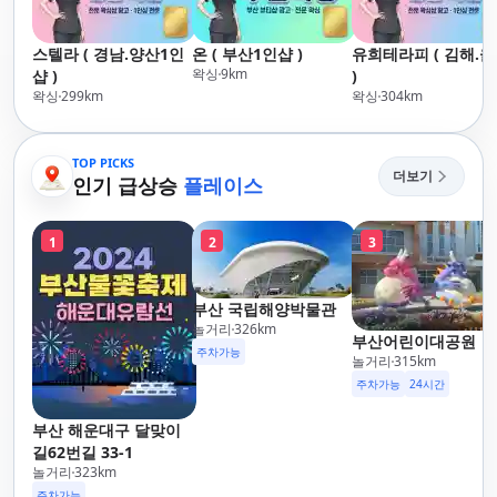
스텔라 ( 경남.양산1인
온 ( 부산1인샵 )
유희테라피 ( 김해.
왁싱
9
km
샵 )
)
왁싱
299
km
왁싱
304
km
TOP PICKS
더보기
인기 급상승
플레이스
1
2
3
부산 국립해양박물관
놀거리
326
km
부산어린이대공원
주차가능
놀거리
315
km
주차가능
24시간
부산 해운대구 달맞이
길62번길 33-1
놀거리
323
km
주차가능