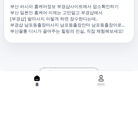
부산 러시아 홈케어정보 부경샵사이트에서 업소확인하기
부산 일본인 홈케어 이제는 고민말고 부경샵에서
[부경샵] 발마사지 이렇게 하면 장수한다는데..
부경샵 남포동출장마사지 남포동출장안마 남포동출장아로마
남포동홈마사지 남포동마사지출장
부산꿀통 디시가 끌어주는 힐링의 진실, 직접 체험해보세요!
PC 버젼으로 보기
홈으로
사이트맵
홈
마이
위치기반서비스 이용약관
개인정보처리방침
이용약관
사업자정보
서비스 정보중개자로서, 서비스제공의 당사가 아니라는 사실을 고
지하며, 서비스의 예약, 이용 및 환불 등과 관련된 의무와 책임은 각
서비스 제공자에게 있으며, 건진 플랫폼입니다. 업소의 불법적 행위