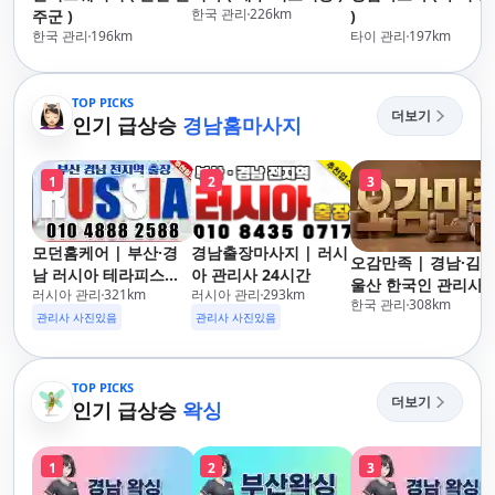
한국 관리
226
km
주군 )
)
한국 관리
196
km
타이 관리
197
km
TOP PICKS
더보기
인기 급상승
경남홈마사지
1
2
3
모던홈케어 | 부산·경
경남출장마사지 | 러시
오감만족 | 경남·김해
남 러시아 테라피스트
아 관리사 24시간
울산 한국인 관리사 
러시아 관리
321
km
러시아 관리
293
km
방문 마사지
한국 관리
308
km
장마사지
관리사 사진있음
관리사 사진있음
TOP PICKS
더보기
인기 급상승
왁싱
1
2
3