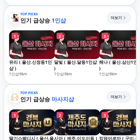
리,남포동,구포,덕천,명
산,구서,연산,서면,재
지,민락,수영,동래,남
송,센텀,송도,자갈치,하
산,구서,연산,서면,재
TOP PICKS
단,다대포,범일,범천,우
더보기
송,센텀,송도,자갈치,하
인기 급상승
1인샵
동,마린시티,송정,기장,
단,다대포,범일,범천,우
정관,일광,망미,토곡,시
동,마린시티,송정,기장,
청,양정,초량,사직,온
1
2
3
정관,일광,망미,토곡,시
천,미남,만덕,괴정,학
청,양정,초량,사직,온
장,금사,서동,반여,반
천,미남,만덕,괴정,학
송,명륜,남천,대연,문
장,금사,서동,반여,반
현,부전,개금,가야,주
유리 ( 울산.신정동1인
달빛 ( 울산.달동1인샵
해나 ( 울산.삼산1인
송,명륜,남천,대연,문
례,괘법,학장,강서,신
샵 )
)
)
현,부전,개금,가야,주
호,서구,암남
1인샵
9
km
1인샵
9
km
1인샵
9
km
례,괘법,학장,강서,신
호,서구,암남 아로마마
사지 타이마사지 출장
TOP PICKS
마사지 홈케어 홈타이
더보기
인기 급상승
마사지샵
1
2
3
딸기스웨디시 ( 울산.울
시아 ( 제주.이도이동 )
킹덤아로마 ( 구미.