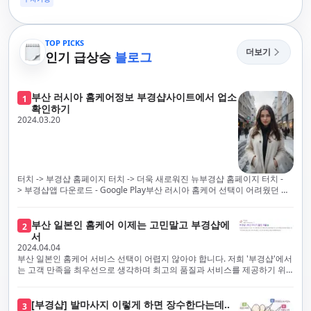
TOP PICKS
더보기
인기 급상승
블로그
부산 러시아 홈케어정보 부경샵사이트에서 업소
1
확인하기
2024.03.20
터치 -> 부경샵 홈페이지 터치 -> 더욱 새로워진 뉴부경샵 홈페이지 터치 -
> 부경샵앱 다운로드 - Google Play부산 러시아 홈케어 선택이 어려웠던 시
절은 이제 끝났습니다! 부경샵을 통해 최상의 마사지 서비스와 품질을 체험
해 보세요. 부경샵은 고객의 만족을 가장 중요하게 생각하며, 이를 위해 서비
스의 모든 과정을 후불제로 운영합니다. 이는 고객님의 최대 편의를 보장하
부산 일본인 홈케어 이제는 고민말고 부경샵에
2
기 위한 부경샵의 약속입니다.부경샵은 현장에서 바로 고객님께 서비스를
서
제공하는 깨끗하고 전문적으로 훈련된 관리사들을 다수 보유하고 있음을 자
2024.04.04
랑스럽게 생각합니다. 이는 프리미엄 부산 러시아 홈케어 경험을 제공하기
부산 일본인 홈케어 서비스 선택이 어렵지 않아야 합니다. 저희 '부경샵'에서
위한 부경샵의 노력의 일환입니다.현 시대의 불확실성 속에서, 안전은 부경
는 고객 만족을 최우선으로 생각하며 최고의 품질과 서비스를 제공하기 위
샵의 최우선 과제입니다. 이에 따라, 부경샵은 100% 후불제를 시행하고 있
해 노력하고 있습니다. 이는 고객님의 궁극적인 편의를 보장하기 위해 우리
으며, 코로나19 상황 속에서도 대표 매니저들이 건강 진단서를 꼼꼼히 확인
가 모든 서비스를 후불제로 운영하는 주된 이유입니다. 부경샵은 고객님께
하고 개인의 건강 상태를 지속적으로 모니터링합니다.예약금을 요구하는 업
프리미엄 부산 일본인 홈케어 경험을 제공하고자 현장에서 직접 깨끗하고
[부경샵] 발마사지 이렇게 하면 장수한다는데..
3