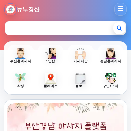
뉴부경샵 - 부산 마사지 사이트 부산마사지 부산홈타이 부산출
뉴부경샵
부산홈마사지
1인샵
마사지샵
경남홈마사지
왁싱
플레이스
블로그
구인/구직