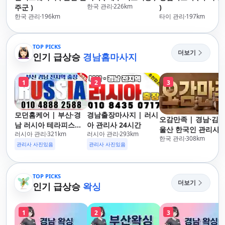
한국 관리
226
km
주군 )
)
한국 관리
196
km
타이 관리
197
km
TOP PICKS
더보기
인기 급상승
경남홈마사지
1
2
3
모던홈케어 | 부산·경
경남출장마사지 | 러시
오감만족 | 경남·김해
남 러시아 테라피스트
아 관리사 24시간
울산 한국인 관리사 
러시아 관리
321
km
러시아 관리
293
km
방문 마사지
한국 관리
308
km
장마사지
관리사 사진있음
관리사 사진있음
TOP PICKS
더보기
인기 급상승
왁싱
1
2
3