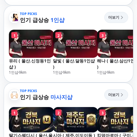
리,남포동,구포,덕천,명
산,구서,연산,서면,재
지,민락,수영,동래,남
송,센텀,송도,자갈치,하
산,구서,연산,서면,재
TOP PICKS
단,다대포,범일,범천,우
더보기
송,센텀,송도,자갈치,하
인기 급상승
1인샵
동,마린시티,송정,기장,
단,다대포,범일,범천,우
정관,일광,망미,토곡,시
동,마린시티,송정,기장,
청,양정,초량,사직,온
1
2
3
정관,일광,망미,토곡,시
천,미남,만덕,괴정,학
청,양정,초량,사직,온
장,금사,서동,반여,반
천,미남,만덕,괴정,학
송,명륜,남천,대연,문
장,금사,서동,반여,반
현,부전,개금,가야,주
유리 ( 울산.신정동1인
달빛 ( 울산.달동1인샵
해나 ( 울산.삼산1인
송,명륜,남천,대연,문
례,괘법,학장,강서,신
샵 )
)
)
현,부전,개금,가야,주
호,서구,암남
1인샵
9
km
1인샵
9
km
1인샵
9
km
례,괘법,학장,강서,신
호,서구,암남 아로마마
사지 타이마사지 출장
TOP PICKS
마사지 홈케어 홈타이
더보기
인기 급상승
마사지샵
1
2
3
딸기스웨디시 ( 울산.울
시아 ( 제주.이도이동 )
킹덤아로마 ( 구미.