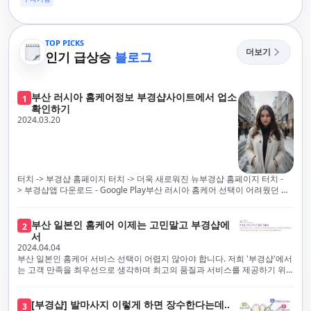
TOP PICKS
더보기
인기 급상승
블로그
부산 러시아 홈케어정보 부경샵사이트에서 업소
1
확인하기
2024.03.20
터치 -> 부경샵 홈페이지 터치 -> 더욱 새로워진 뉴부경샵 홈페이지 터치 -
> 부경샵앱 다운로드 - Google Play부산 러시아 홈케어 선택이 어려웠던 시
절은 이제 끝났습니다! 부경샵을 통해 최상의 마사지 서비스와 품질을 체험
해 보세요. 부경샵은 고객의 만족을 가장 중요하게 생각하며, 이를 위해 서비
스의 모든 과정을 후불제로 운영합니다. 이는 고객님의 최대 편의를 보장하
부산 일본인 홈케어 이제는 고민말고 부경샵에
2
기 위한 부경샵의 약속입니다.부경샵은 현장에서 바로 고객님께 서비스를
서
제공하는 깨끗하고 전문적으로 훈련된 관리사들을 다수 보유하고 있음을 자
2024.04.04
랑스럽게 생각합니다. 이는 프리미엄 부산 러시아 홈케어 경험을 제공하기
부산 일본인 홈케어 서비스 선택이 어렵지 않아야 합니다. 저희 '부경샵'에서
위한 부경샵의 노력의 일환입니다.현 시대의 불확실성 속에서, 안전은 부경
는 고객 만족을 최우선으로 생각하며 최고의 품질과 서비스를 제공하기 위
샵의 최우선 과제입니다. 이에 따라, 부경샵은 100% 후불제를 시행하고 있
해 노력하고 있습니다. 이는 고객님의 궁극적인 편의를 보장하기 위해 우리
으며, 코로나19 상황 속에서도 대표 매니저들이 건강 진단서를 꼼꼼히 확인
가 모든 서비스를 후불제로 운영하는 주된 이유입니다. 부경샵은 고객님께
하고 개인의 건강 상태를 지속적으로 모니터링합니다.예약금을 요구하는 업
프리미엄 부산 일본인 홈케어 경험을 제공하고자 현장에서 직접 깨끗하고
[부경샵] 발마사지 이렇게 하면 장수한다는데..
3