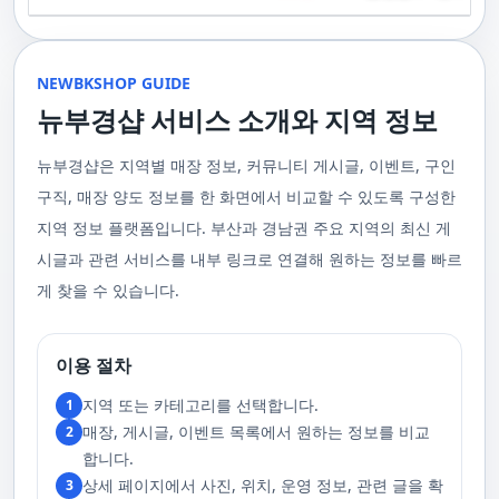
기 위해 부경샵은 계속해서 훌륭한 관리사들을 모집하고 있답니다. 부산 출
120,000원태국인 관리사 힐링 VIP 코스 90분에 70,000원, 120분에 90,000
게 가장 적합한 사람을 찾아주는 것이 부경샵의 가장 큰 장점이라 할 수 있습
주급
정기적으로 받는 마사지입니다.2. 타이 마사지 타이 마사지는 동양의 전통
장을 원하실 때는 언제든지 후불제로 예약하실 수 있어요, 이점 참고해주세
원 코스에 대한 궁금증이 있으시다면, 전화를 통한 상담을 추천드립니다.
니다. 부정확한 예약 시스템, 불편한 과정 없이 편리하게 사람들의 힐링을 도
적인 마사지 방법으로, 신체의 스트레칭과 압력 포인트를 조합하여 신체의
요. 사전에 예약하시면 더욱 쾌적한 부산 러시아 홈케어 서비스를 경험하실
부산 일본인 홈케어는 대면 서비스의 특성상, 직접 통화를 통한 문의와 예약
울 수 있는 이런 부경샵에서 예약하시는 것을 추천드립니다.때론, 그냥 누워
균형을 맞추는 데 중점을 둡니다. 이 마사지는 유연성을 증진시키고 근육의
수 있을 거예요. 마지막으로, 부산 러시아 홈케어 서비스를 이용하기 전에,
이 이용 과정을 더욱 원활하게 만들어줍니다. 고객님의 선호사항을 알려주
서 편안히 마사지 받고 싶은 날이 있습니다. 이러한 소망을 이뤄줄 수 있는
긴장을 풀어주며, 신체의 에너지 흐름을 개선하는 데 도움을 줍니다. 타이 마
주의사항을 잘 확인하신 후 예약을 진행해주시면 됩니다.부경샵 서비스에
시면, 부경샵은 그에 최적화된 서비스를 제공하기 위해 최선을 다할 것입니
부산꿀통 디시에서 제공하는 서비스는 여러분에게 새로운 힐링의 기회를 제
NEWBKSHOP GUIDE
사지는 신체의 긴장을 풀어주고, 스트레스를 감소시키며, 전반적인 신체 기
대한 많은 관심 덕분에, 부경샵은 필요한 요구 사항들을 간단하게 필수적인
다. 언제든지 필요하실 때, 편리한 상담과 지원이 준비되어 있으니 주저하지
공할 것입니다. 결론적으로 보면, 이처럼 부산꿀통 디시를 통해 제공받는 마
능을 개선하는 데 효과적입니다.3. 샤이츠 마사지 샤이츠 마사지는 일본에
것들로 정리했어요. 이 가이드라인을 따라주시면, 서비스 이용 중에 문제가
뉴부경샵 서비스 소개와 지역 정보
마시고 연락 주세요. 부산 일본인 홈케어 이용 방법에 대해서는, 서비스의
사지는 여러분의 체질 개선, 스트레스 해소, 마음의 안정 등 다양한 효능을
서 유래한 마사지 방법으로, 의자에 앉은 상태에서 받을 수 있어 사무실이나
생기지 않을 거예요. 첫째로, 너무 많은 알코올을 섭취해 만취 상태일 경우에
핵심은 바로 고객님의 현재 위치에서 직접 찾아가는 것입니다. 이 방식을 통
가져다줍니다. 이와 같이 부산꿀통 디시의 마사지는 여러분의 건강을 지키
집에서도 쉽게 즐길 수 있습니다. 이 마사지는 특히 허리와 어깨의 피로를 해
는 서비스 이용에 제한을 두고 있어요. 이럴 때는 다음 번에 이용해 주시는
해 고객님은 어떠한 방해도 받지 않고, 부산,경남 내 모텔, 호텔, 자택, 원룸
는데 큰 도움을 줌은 물론, 일상에서 쌓인 스트레스를 해소하고 힐링하는 시
소하는 데 효과적이며, 신체의 전반적인 이완을 도와 스트레스 감소에 도움
게 좋아요.서비스 당일에는 부경샵과의 원활한 의사소통이 중요해요, 그래
뉴부경샵은 지역별 매장 정보, 커뮤니티 게시글, 이벤트, 구인
등, 자신만의 공간에서 편안한 맞춤형 마사지를 받으실 수 있습니다. 최근
간을 가질 수 있게 해줍니다. 그리고 이런 부산꿀통 디시의 서비스를 편리하
을 줍니다. 샤이츠 마사지는 짧은 시간에 효과적인 이완을 제공하여, 바쁜 일
서 공중전화나 발신 제한으로는 연락이 어려워요. 또한, 자주 예약을 취소하
의 코로나19 사태와 경제적 어려움을 고려하여, 부산, 경남에서 집처럼 편안
게 예약하고 이용할 수 있게 도와주는 '부경샵' 어플은 부산과 경남 지역에서
상 속에서 짧은 휴식을 필요로 하는 현대인에게 적합합니다.4. 발 마사지 발
구직, 매장 양도 정보를 한 화면에서 비교할 수 있도록 구성한
거나 예약 없이 나타나지 않는 경우, 앞으로 예약하기가 어려워질 수 있으니
한 마사지 서비스를 제공하기 위해 노력하고 있습니다. 부경샵의 주된 목적
최고의 마사지 어플로 추천받고 있습니다. 복잡한 예약 과정 없이, 부담 없이
마사지는 발과 발목을 중심으로 이루어지는 마사지로, 신체의 균형을 유지
이 점 유념해 주세요. 부경샵 의 독특함을 시간을 허비하지 않고, 합리적인
은 고객님들이 긴장을 해소하고 새로운 활력을 얻을 수 있는 피난처를 마련
부산꿀통 디시의 서비스를 이용하려는 분들께 부경샵 어플을 강력히 추천드
지역 정보 플랫폼입니다. 부산과 경남권 주요 지역의 최신 게
하고 전반적인 피로를 풀어주는 데 중점을 둡니다. 이 마사지는 발의 압력점
가격으로 경험해 보세요.터치 -> 부경샵 홈페이지 터치 -> 더욱 새로워진 뉴
하는 것입니다. 또한, 부경샵 한국과 태국, 일본에서 온 관리사 중 선택이 가
립니다.여러분의 건강과 힐링을 위해, 부산꿀통 디시와 부경샵이 함께하며,
을 자극하여 혈액 순환을 촉진시키고, 신체의 다른 부분으로의 에너지 흐름
부경샵 홈페이지 터치 -> 부경샵앱 다운로드 - Google Play
능하며, 다른 곳에서 찾아볼 수 없는 독특한 기술과 마음가짐을 가진 관리사
모든 고민과 걱정 속에서 여러분을 위로하고 도와드리겠습니다. 부산꿀통
시글과 관련 서비스를 내부 링크로 연결해 원하는 정보를 빠르
을 개선합니다. 발 마사지는 특히 장시간 서 있거나 걷는 일이 많은 사람들에
를 자랑합니다. 이러한 품질은 비교할 수 없는 수준입니다. 서비스의 질을
디시와 함께라면 여러분은 더 이상 고통스럽게 진통을 겪지 않아도 됩니다.
게 추천되며, 발의 피로 뿐만 아니라 전체적인 신체의 건강과 웰빙에도 긍정
게 찾을 수 있습니다.
더욱 높이기 위해, 부경샵은 지속적으로 우수한 일본인 관리사를 모집 중입
부산꿀통 디시의 건강한 마사지와 쾌적한 분위기 속에서 행복과 건강을 찾
적인 영향을 줍니다.부경샵 앱을 통해 부산 남포동 지역의 고객들은 이러한
니다. 부산 일본인 홈케어 예약을 원하실 때는 어떤 코스를 선택하시든지 후
아보세요!
다양한 종류의 마사지를 간편하게 예약하고, 자신의 필요와 선호에 맞는 맞
불제로 진행됨을 알려드립니다. 미리 편한 시간을 예약하시면, 더욱 쾌적한
춤형 서비스를 즐길 수 있습니다.출장마사지는 부경샵 ↓↓↓ 클릭
서비스를 경험하실 수 있습니다. 마지막으로 부산 일본인 홈케어 서비스를
https://bkshop.kr/더욱 새로워진 출장마사지 뉴부경샵↓↓↓ 클릭
이용하시기 전에, 아래 주의사항을 상세히 확인하시고 예약을 진행해 주시
이용 절차
https://newbkshop.com/출장마사지 부경샵앱 다운로드↓↓↓ 클릭
기 바랍니다. 부경샵 서비스에 대한 높은 수요를 감안하여, 이용 요건을 간
https://play.google.com/store/apps/details?
소화하여 필수적인 사항으로 명시했습니다. 이 가이드라인을 따르시면, 서
지역 또는 카테고리를 선택합니다.
1
id=com.appsweb.appS2017110359fc218cea16b_5a02f85a77c64&hl=ko&gl
비스 이용 중 문제가 발생하지 않을 것입니다. 특히, 과도한 알코올 섭취로
매장, 게시글, 이벤트 목록에서 원하는 정보를 비교
2
인해 만취 상태에서는 서비스 이용에 제한을 두고 있음을 명확히 합니다. 이
러한 상태에서는 다음 기회에 이용해 주시길 부탁드립니다. 서비스 도착 시
합니다.
원활한 의사소통이 이루어질 수 있도록, 저희와의 연락이 반드시 가능해야
상세 페이지에서 사진, 위치, 운영 정보, 관련 글을 확
3
합니다. 이에 공중전화 사용이나 발신 번호 표시 제한으로의 통화는 받지 않