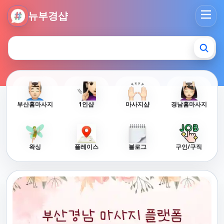
뉴부경샵 - 부산 마사지 사이트 부산마사지 부산홈타이 부산출
뉴부경샵
부산홈마사지
1인샵
마사지샵
경남홈마사지
왁싱
플레이스
블로그
구인/구직