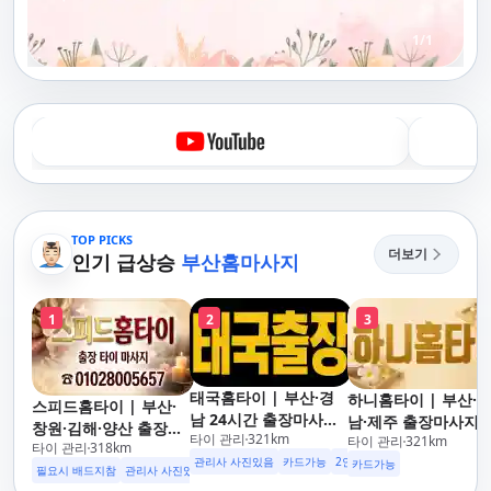
1
/
1
TOP PICKS
더보기
인기 급상승
부산홈마사지
1
2
3
태국홈타이 | 부산·경
하니홈타이 | 부산·
스피드홈타이 | 부산·
남 24시간 출장마사지
남·제주 출장마사지 
창원·김해·양산 출장마
타이 관리
321
km
후불제/해운대,사상,광
타이 관리
321
km
이·아로마 전문
타이 관리
318
km
사지 홈케어 24시 카드
안리,남포동,구포,덕천,
관리사 사진있음
카드가능
2인이상 할인
업소 이벤트중
카드가능
가능 해운대,사상,광안
필요시 배드지참
관리사 사진있음
명지,민락,수영,동래,남