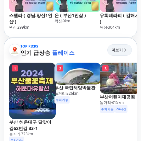
스텔라 ( 경남.양산1인
온 ( 부산1인샵 )
유희테라피 ( 김해.
왁싱
9
km
샵 )
)
왁싱
299
km
왁싱
304
km
TOP PICKS
더보기
인기 급상승
플레이스
1
2
3
부산 국립해양박물관
놀거리
326
km
부산어린이대공원
주차가능
놀거리
315
km
주차가능
24시간
부산 해운대구 달맞이
길62번길 33-1
놀거리
323
km
주차가능