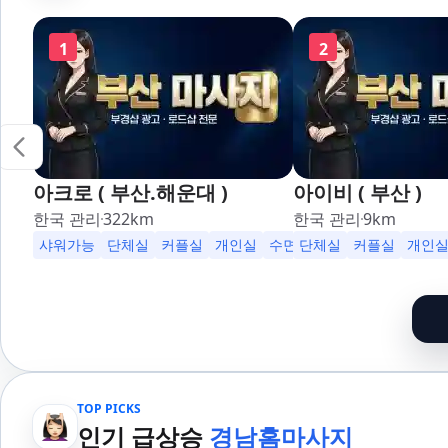
1
2
아크로 ( 부산.해운대 )
아이비 ( 부산 )
한국 관리
322
km
한국 관리
9
km
샤워가능
단체실
커플실
개인실
수면가능
단체실
무료주차
커플실
24시
개인
TOP PICKS
인기 급상승
경남홈마사지