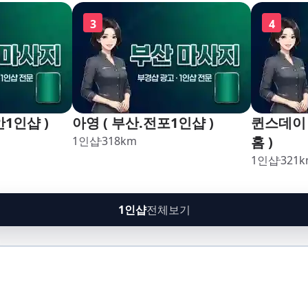
구,암남
3
4
안1인샵 )
아영 ( 부산.전포1인샵 )
퀸스데이 
홈 )
1인샵
318
km
1인샵
321
k
1인샵
전체보기