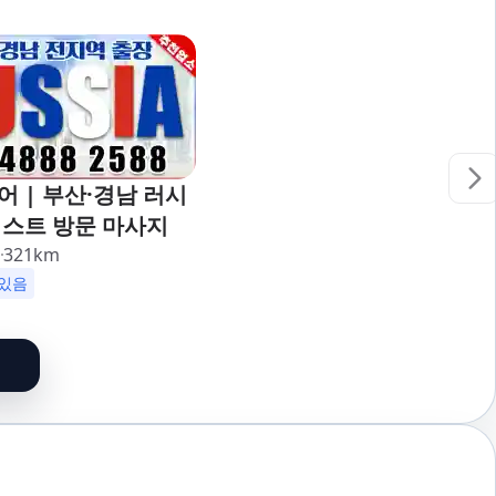
 | 부산·경남 러시
피스트 방문 마사지
리
321
km
할인
군인할인
있음