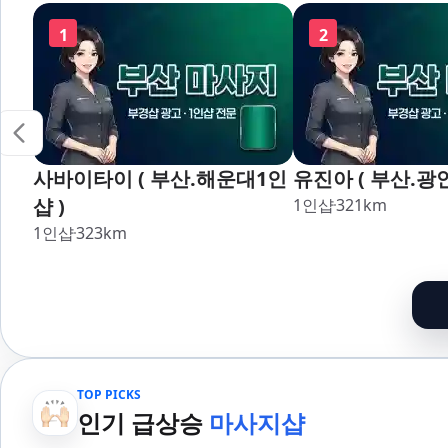
장,강서,신호,서
1
2
사바이타이 ( 부산.해운대1인
유진아 ( 부산.광
샵 )
1인샵
321
km
1인샵
323
km
TOP PICKS
인기 급상승
마사지샵