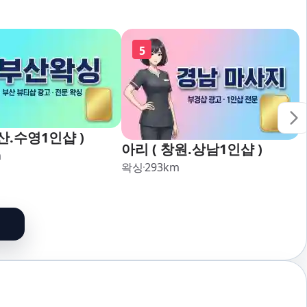
5
산.수영1인샵 )
아리 ( 창원.상남1인샵 )
m
왁싱
293
km