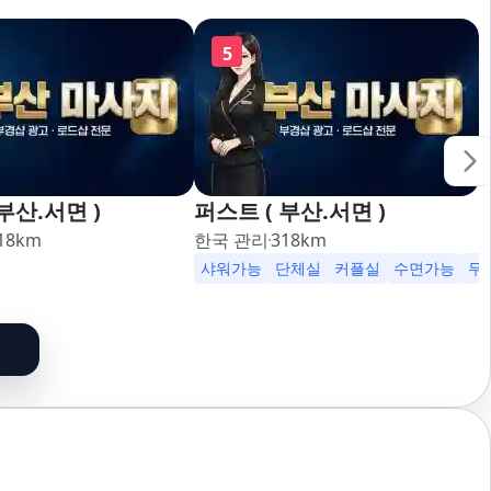
5
부산.서면 )
퍼스트 ( 부산.서면 )
18
km
한국 관리
318
km
가능
24시영업
샤워가능
단체실
커플실
수면가능
무