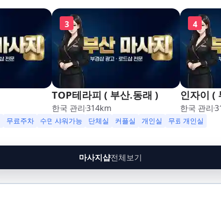
3
4
TOP테라피 ( 부산.동래 )
인자이 ( 
한국 관리
314
km
한국 관리
3
영업
실
무료주차
수면가능
샤워가능
샤워가능
단체실
커플실
개인실
무료주차
개인실
수면
마사지샵
전체보기