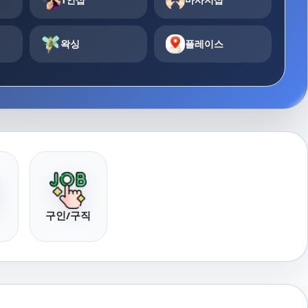
왁싱
플레이스
구인/구직