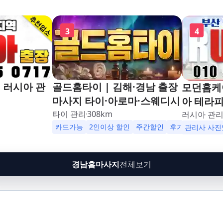
3
4
 러시아 관
골드홈타이 | 김해·경남 출장
모던홈케어
마사지 타이·아로마·스웨디시
아 테라
타이 관리
308
km
러시아 관
카드가능
2인이상 할인
주간할인
후기할인
생일
관리사 사진
경남홈마사지
전체보기