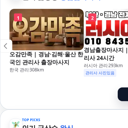
1
2
경남출장마사지 |
오감만족 | 경남·김해·울산 한
리사 24시간
국인 관리사 출장마사지
러시아 관리
293
km
한국 관리
308
km
관리사 사진있음
TOP PICKS
인기 급상승
왁싱