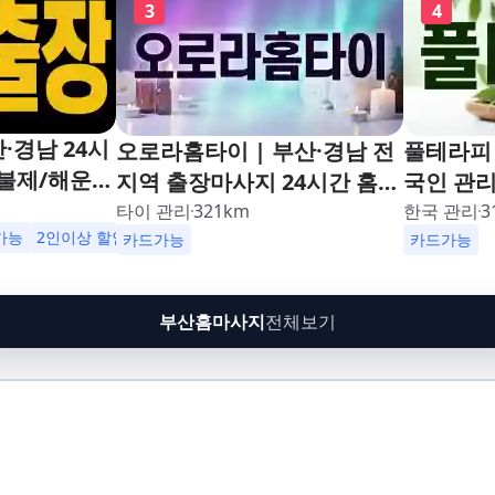
3
4
·경남 24시
오로라홈타이 | 부산·경남 전
풀테라피 
불제/해운
지역 출장마사지 24시간 홈타
국인 관
남포동,구포,
이
타이 관리
321
km
한국 관리
3
수영,동래,남
가능
2인이상 할인
업소 이벤트중
카드가능
카드가능
,재송,센텀,
,다대포,범
부산홈마사지
전체보기
린시티,송정,
망미,토곡,시
,온천,미남,
금사,서동,반
,대연,문현,
주례,괘법,학