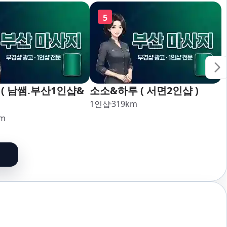
5
( 남쌤.부산1인샵&
소소&하루 ( 서면2인샵 )
1인샵
319
km
m