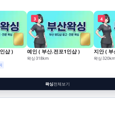
3
4
인샵 )
예인 ( 부산.전포1인샵 )
지안 ( 부
왁싱
318
km
왁싱
320
k
지
왁싱
전체보기