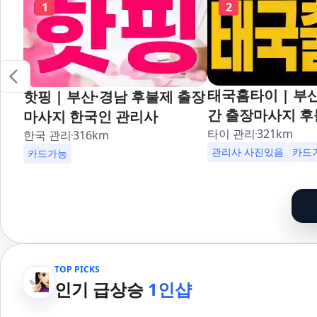
1
2
태국홈타이 | 부산
핫핑 | 부산·경남 후불제 출장
간 출장마사지 후
마사지 한국인 관리사
대,사상,광안리,
타이 관리
321
km
한국 관리
316
km
덕천,명지,민락,
관리사 사진있음
카드
카드가능
산,구서,연산,서면
송도,자갈치,하단
일,범천,우동,마
기장,정관,일광,
청,양정,초량,사직
TOP PICKS
만덕,괴정,학장,
인기 급상승
1인샵
여,반송,명륜,남천
부전,개금,가야,