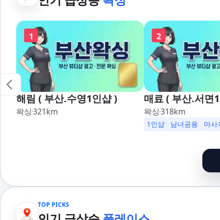
1
2
해림 ( 부산.수영1인샵 )
매료 ( 부산.서면1
왁싱
321
km
왁싱
318
km
1인샵
남녀공용
마사
TOP PICKS
인기 급상승
플레이스