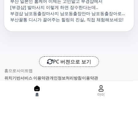
부산 일본인 홈케어 이제는 고민말고 부경샵에서
[부경샵] 발마사지 이렇게 하면 장수한다는데..
부경샵 남포동출장마사지 남포동출장안마 남포동출장아로마
남포동홈마사지 남포동마사지출장
부산꿀통 디시가 끌어주는 힐링의 진실, 직접 체험해보세요!
PC 버젼으로 보기
홈으로
사이트맵
위치기반서비스 이용약관
개인정보처리방침
이용약관
홈
마이
사업자정보
서비스 정보중개자로서, 서비스제공의 당사가 아니라는 사실을 고
지하며, 서비스의 예약, 이용 및 환불 등과 관련된 의무와 책임은 각
서비스 제공자에게 있으며, 건진 플랫폼입니다. 업소의 불법적 행위
와 관련된 일체의 민, 형사상 책임을 지지 않습니다