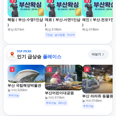
1
2
3
해림 ( 부산.수영1인샵
매료 ( 부산.서면1인샵
예인 ( 부산.전포1인
)
)
)
왁싱
321
km
왁싱
318
km
왁싱
318
km
1인샵
남녀공용
마사지
TOP PICKS
더보기
인기 급상승
플레이스
1
2
3
부산 국립해양박물관
놀거리
326
km
부산어린이대공원
주차가능
부산 라라쥬 동물원
놀거리
315
km
놀거리
316
km
주차가능
24시간
주차가능