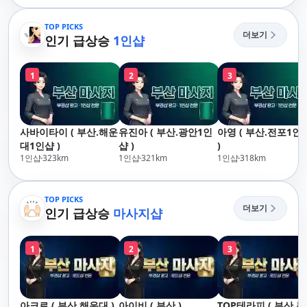
산,구서,연산,서면,재
송,센텀,송도,자갈치,하
TOP PICKS
더보기
단,다대포,범일,범천,우
인기 급상승
1인샵
동,마린시티,송정,기장,
정관,일광,망미,토곡,시
1
2
3
청,양정,초량,사직,온
천,미남,만덕,괴정,학
장,금사,서동,반여,반
송,명륜,남천,대연,문
사바이타이 ( 부산.해운
유진아 ( 부산.광안1인
아영 ( 부산.전포1인
현,부전,개금,가야,주
대1인샵 )
샵 )
)
례,괘법,학장,강서,신
1인샵
323
km
1인샵
321
km
1인샵
318
km
호,서구,암남
TOP PICKS
더보기
인기 급상승
마사지샵
1
2
3
아크로 ( 부산.해운대 )
아이비 ( 부산 )
TOP테라피 ( 부산.