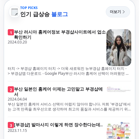
TOP PICKS
더보기
인기 급상승
블로그
부산 러시아 홈케어정보 부경샵사이트에서 업소
1
확인하기
2024.03.20
터치 -> 부경샵 홈페이지 터치 -> 더욱 새로워진 뉴부경샵 홈페이지 터치 -
> 부경샵앱 다운로드 - Google Play부산 러시아 홈케어 선택이 어려웠던 시
절은 이제 끝났습니다! 부경샵을 통해 최상의 마사지 서비스와 품질을 체험
해 보세요. 부경샵은 고객의 만족을 가장 중요하게 생각하며, 이를 위해 서비
스의 모든 과정을 후불제로 운영합니다. 이는 고객님의 최대 편의를 보장하
부산 일본인 홈케어 이제는 고민말고 부경샵에
2
기 위한 부경샵의 약속입니다.부경샵은 현장에서 바로 고객님께 서비스를
서
제공하는 깨끗하고 전문적으로 훈련된 관리사들을 다수 보유하고 있음을 자
2024.04.04
랑스럽게 생각합니다. 이는 프리미엄 부산 러시아 홈케어 경험을 제공하기
부산 일본인 홈케어 서비스 선택이 어렵지 않아야 합니다. 저희 '부경샵'에서
위한 부경샵의 노력의 일환입니다.현 시대의 불확실성 속에서, 안전은 부경
는 고객 만족을 최우선으로 생각하며 최고의 품질과 서비스를 제공하기 위
샵의 최우선 과제입니다. 이에 따라, 부경샵은 100% 후불제를 시행하고 있
해 노력하고 있습니다. 이는 고객님의 궁극적인 편의를 보장하기 위해 우리
으며, 코로나19 상황 속에서도 대표 매니저들이 건강 진단서를 꼼꼼히 확인
가 모든 서비스를 후불제로 운영하는 주된 이유입니다. 부경샵은 고객님께
하고 개인의 건강 상태를 지속적으로 모니터링합니다.예약금을 요구하는 업
프리미엄 부산 일본인 홈케어 경험을 제공하고자 현장에서 직접 깨끗하고
[부경샵] 발마사지 이렇게 하면 장수한다는데..
3
체보다는 부경샵과 같이 안전과 고객 편의를 최우선으로 생각하는 업체를
전문적으로 훈련된 관리사를 다수 보유하고 있음을 자랑스럽게 여깁니다.
2023.11.15
선택하는 것이 중요합니다.부산에서 러시아 홈케어를 전문으로 하는 부경샵
현대 사회의 불확실성 속에서, 부경샵은 안전을 최우선으로 여기며, 이를 위
은, 항상 후불제로 운영하면서 청결과 안전을 가장 중요하게 여깁니다. 부산
해 100% 후불제 시행은 물론, 코로나19 상황에서도 관리사들의 건강 진단