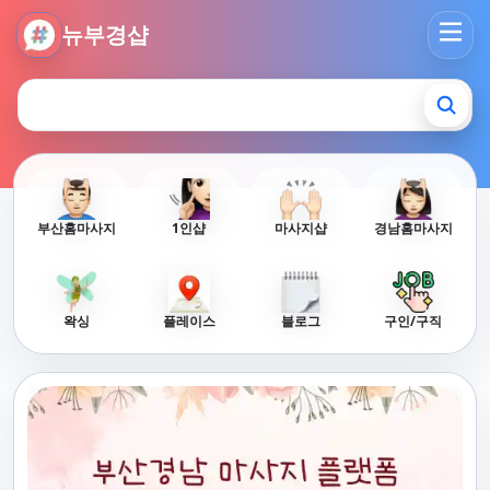
뉴부경샵 - 부산 마사지 사이트 부산마사지 부산홈타이 부산출
뉴부경샵
부산홈마사지
1인샵
마사지샵
경남홈마사지
왁싱
플레이스
블로그
구인/구직