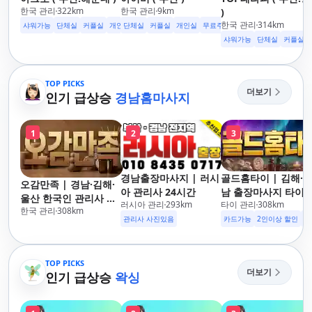
한국 관리
322
km
한국 관리
9
km
)
한국 관리
314
km
샤워가능
단체실
커플실
개인실
단체실
수면가능
커플실
무료주차
개인실
24시영업
무료주차
수면가능
샤워가능
샤워가능
단체실
커플실
TOP PICKS
더보기
인기 급상승
경남홈마사지
1
2
3
경남출장마사지 | 러시
골드홈타이 | 김해·
오감만족 | 경남·김해·
아 관리사 24시간
남 출장마사지 타이·
울산 한국인 관리사 출
러시아 관리
293
km
타이 관리
308
km
로마·스웨디시
한국 관리
308
km
장마사지
관리사 사진있음
카드가능
2인이상 할인
주
TOP PICKS
더보기
인기 급상승
왁싱