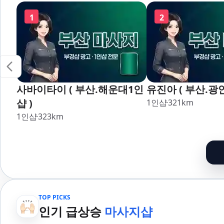
장,강서,신호,서
1
2
사바이타이 ( 부산.해운대1인
유진아 ( 부산.광
샵 )
1인샵
321
km
1인샵
323
km
TOP PICKS
인기 급상승
마사지샵