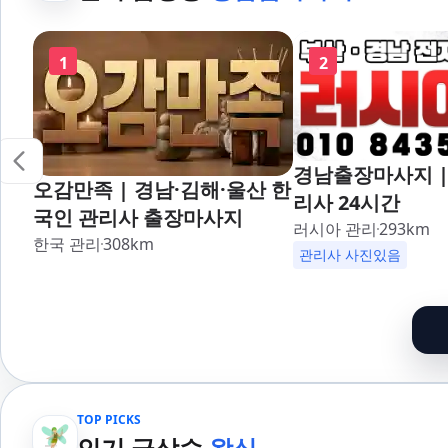
1
2
경남출장마사지 |
오감만족 | 경남·김해·울산 한
리사 24시간
국인 관리사 출장마사지
러시아 관리
293
km
한국 관리
308
km
관리사 사진있음
TOP PICKS
인기 급상승
왁싱