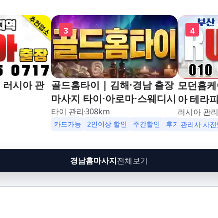
3
4
 러시아 관
골드홈타이 | 김해·경남 출장
모던홈케어
마사지 타이·아로마·스웨디시
아 테라
타이 관리
308
km
러시아 관
카드가능
2인이상 할인
주간할인
후기할인
생일
관리사 사진
경남홈마사지
전체보기