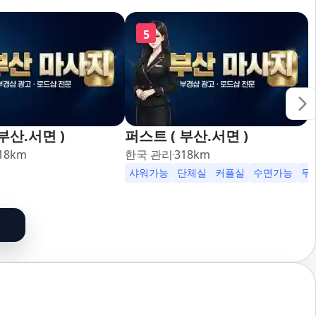
5
부산.서면 )
퍼스트 ( 부산.서면 )
18
km
한국 관리
318
km
가능
24시영업
샤워가능
단체실
커플실
수면가능
무