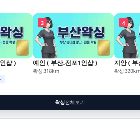
3
4
인샵 )
예인 ( 부산.전포1인샵 )
지안 ( 부
왁싱
318
km
왁싱
320
k
지
왁싱
전체보기