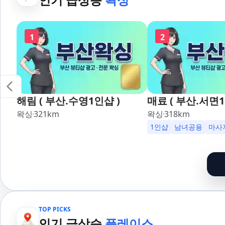
1
2
해림 ( 부산.수영1인샵 )
매료 ( 부산.서면1
왁싱
321
km
왁싱
318
km
1인샵
남녀공용
마사
TOP PICKS
인기 급상승
플레이스