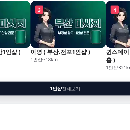
구,암남
3
4
안1인샵 )
아영 ( 부산.전포1인샵 )
퀸스데이 
홈 )
1인샵
318
km
1인샵
321
k
1인샵
전체보기