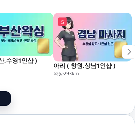
5
산.수영1인샵 )
아리 ( 창원.상남1인샵 )
m
왁싱
293
km