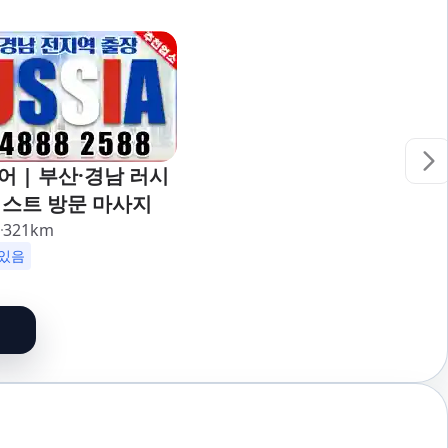
 | 부산·경남 러시
피스트 방문 마사지
리
321
km
할인
군인할인
있음