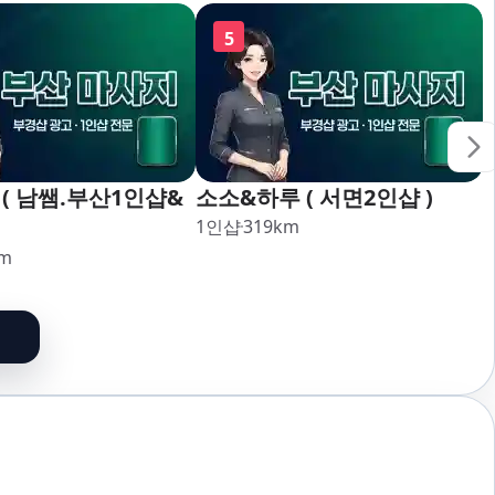
5
( 남쌤.부산1인샵&
소소&하루 ( 서면2인샵 )
1인샵
319
km
m