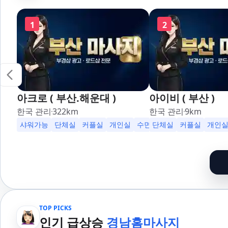
1
2
아크로 ( 부산.해운대 )
아이비 ( 부산 )
한국 관리
322
km
한국 관리
9
km
샤워가능
단체실
커플실
개인실
수면가능
단체실
무료주차
커플실
24시
개인
TOP PICKS
인기 급상승
경남홈마사지