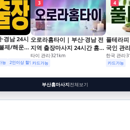
3
4
·경남 24시
오로라홈타이 | 부산·경남 전
풀테라피 
불제/해운
지역 출장마사지 24시간 홈타
국인 관
남포동,구포,
이
타이 관리
321
km
한국 관리
3
수영,동래,남
가능
2인이상 할인
업소 이벤트중
카드가능
카드가능
,재송,센텀,
,다대포,범
부산홈마사지
전체보기
린시티,송정,
망미,토곡,시
,온천,미남,
금사,서동,반
,대연,문현,
주례,괘법,학