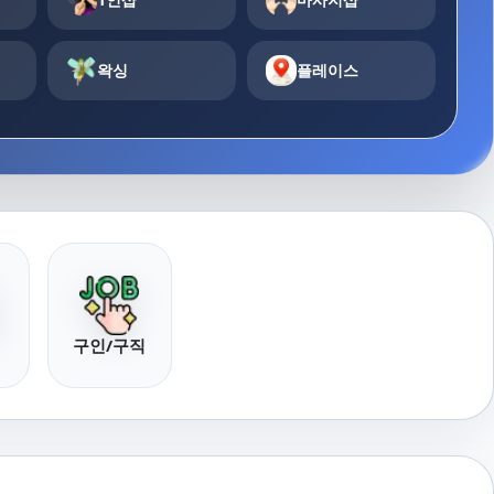
왁싱
플레이스
구인/구직