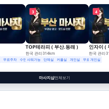
3
4
TOP테라피 ( 부산.동래 )
인자이 ( 
한국 관리
314
km
한국 관리
3
영업
실
무료주차
수면가능
샤워가능
샤워가능
단체실
커플실
개인실
무료주차
개인실
수면
마사지샵
전체보기