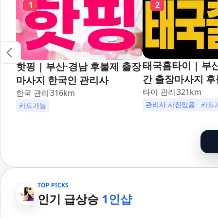
1
2
태국홈타이 | 부산
핫핑 | 부산·경남 후불제 출장
간 출장마사지 후
마사지 한국인 관리사
대,사상,광안리,
타이 관리
321
km
한국 관리
316
km
덕천,명지,민락,
관리사 사진있음
카드
카드가능
산,구서,연산,서면
송도,자갈치,하단
일,범천,우동,마
기장,정관,일광,
청,양정,초량,사직
TOP PICKS
만덕,괴정,학장,
인기 급상승
1인샵
여,반송,명륜,남천
부전,개금,가야,