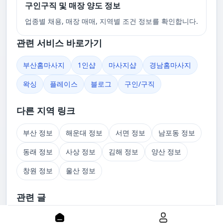
구인구직 및 매장 양도 정보
업종별 채용, 매장 매매, 지역별 조건 정보를 확인합니다.
관련 서비스 바로가기
부산홈마사지
1인샵
마사지샵
경남홈마사지
왁싱
플레이스
블로그
구인/구직
다른 지역 링크
부산 정보
해운대 정보
서면 정보
남포동 정보
동래 정보
사상 정보
김해 정보
양산 정보
창원 정보
울산 정보
관련 글
부산 러시아 홈케어정보 부경샵사이트에서 업소확인하기