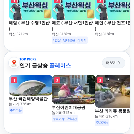
1
2
3
해림 ( 부산.수영1인샵
매료 ( 부산.서면1인샵
예인 ( 부산.전포1인
)
)
)
왁싱
321
km
왁싱
318
km
왁싱
318
km
1인샵
남녀공용
마사지
TOP PICKS
더보기
인기 급상승
플레이스
1
2
3
부산 국립해양박물관
놀거리
326
km
부산어린이대공원
주차가능
부산 라라쥬 동물원
놀거리
315
km
놀거리
316
km
주차가능
24시간
주차가능