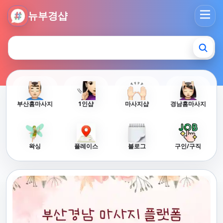
뉴부경샵 - 부산 마사지 사이트 부산마사지 부산홈타이 부산출
뉴부경샵
부산홈마사지
1인샵
마사지샵
경남홈마사지
왁싱
플레이스
블로그
구인/구직