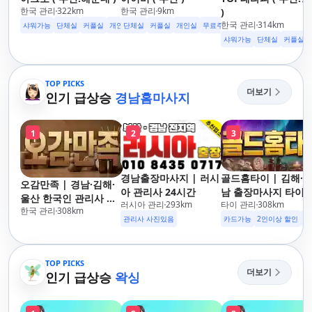
한국 관리
322
km
한국 관리
9
km
)
한국 관리
314
km
샤워가능
단체실
커플실
개인실
단체실
수면가능
커플실
무료주차
개인실
24시영업
무료주차
수면가능
샤워가능
샤워가능
단체실
커플실
TOP PICKS
더보기
인기 급상승
경남홈마사지
1
2
3
경남출장마사지 | 러시
골드홈타이 | 김해·
오감만족 | 경남·김해·
아 관리사 24시간
남 출장마사지 타이·
울산 한국인 관리사 출
러시아 관리
293
km
타이 관리
308
km
로마·스웨디시
한국 관리
308
km
장마사지
관리사 사진있음
카드가능
2인이상 할인
주
TOP PICKS
더보기
인기 급상승
왁싱