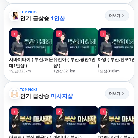
산,구서,연산,서면,재
송,센텀,송도,자갈치,하
TOP PICKS
더보기
단,다대포,범일,범천,우
인기 급상승
1인샵
동,마린시티,송정,기장,
정관,일광,망미,토곡,시
1
2
3
청,양정,초량,사직,온
천,미남,만덕,괴정,학
장,금사,서동,반여,반
송,명륜,남천,대연,문
사바이타이 ( 부산.해운
유진아 ( 부산.광안1인
아영 ( 부산.전포1인
현,부전,개금,가야,주
대1인샵 )
샵 )
)
례,괘법,학장,강서,신
1인샵
323
km
1인샵
321
km
1인샵
318
km
호,서구,암남
TOP PICKS
더보기
인기 급상승
마사지샵
1
2
3
아크로 ( 부산.해운대 )
아이비 ( 부산 )
TOP테라피 ( 부산.