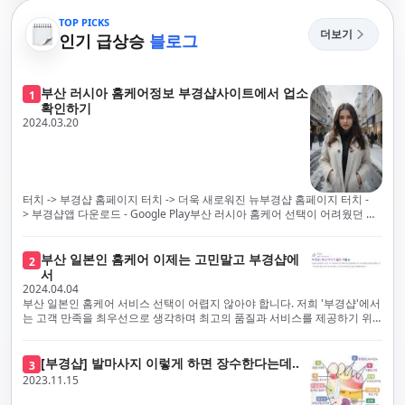
TOP PICKS
더보기
인기 급상승
블로그
부산 러시아 홈케어정보 부경샵사이트에서 업소
1
확인하기
2024.03.20
터치 -> 부경샵 홈페이지 터치 -> 더욱 새로워진 뉴부경샵 홈페이지 터치 -
> 부경샵앱 다운로드 - Google Play부산 러시아 홈케어 선택이 어려웠던 시
절은 이제 끝났습니다! 부경샵을 통해 최상의 마사지 서비스와 품질을 체험
해 보세요. 부경샵은 고객의 만족을 가장 중요하게 생각하며, 이를 위해 서비
스의 모든 과정을 후불제로 운영합니다. 이는 고객님의 최대 편의를 보장하
부산 일본인 홈케어 이제는 고민말고 부경샵에
2
기 위한 부경샵의 약속입니다.부경샵은 현장에서 바로 고객님께 서비스를
서
제공하는 깨끗하고 전문적으로 훈련된 관리사들을 다수 보유하고 있음을 자
2024.04.04
랑스럽게 생각합니다. 이는 프리미엄 부산 러시아 홈케어 경험을 제공하기
부산 일본인 홈케어 서비스 선택이 어렵지 않아야 합니다. 저희 '부경샵'에서
위한 부경샵의 노력의 일환입니다.현 시대의 불확실성 속에서, 안전은 부경
는 고객 만족을 최우선으로 생각하며 최고의 품질과 서비스를 제공하기 위
샵의 최우선 과제입니다. 이에 따라, 부경샵은 100% 후불제를 시행하고 있
해 노력하고 있습니다. 이는 고객님의 궁극적인 편의를 보장하기 위해 우리
으며, 코로나19 상황 속에서도 대표 매니저들이 건강 진단서를 꼼꼼히 확인
가 모든 서비스를 후불제로 운영하는 주된 이유입니다. 부경샵은 고객님께
하고 개인의 건강 상태를 지속적으로 모니터링합니다.예약금을 요구하는 업
프리미엄 부산 일본인 홈케어 경험을 제공하고자 현장에서 직접 깨끗하고
[부경샵] 발마사지 이렇게 하면 장수한다는데..
3
체보다는 부경샵과 같이 안전과 고객 편의를 최우선으로 생각하는 업체를
전문적으로 훈련된 관리사를 다수 보유하고 있음을 자랑스럽게 여깁니다.
2023.11.15
선택하는 것이 중요합니다.부산에서 러시아 홈케어를 전문으로 하는 부경샵
현대 사회의 불확실성 속에서, 부경샵은 안전을 최우선으로 여기며, 이를 위
은, 항상 후불제로 운영하면서 청결과 안전을 가장 중요하게 여깁니다. 부산
해 100% 후불제 시행은 물론, 코로나19 상황에서도 관리사들의 건강 진단