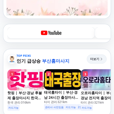
1
/
1
TOP PICKS
더보기
인기 급상승
부산홈마사지
1
2
3
태국홈타이 | 부산·경
핫핑 | 부산·경남 후불
오로라홈타이 | 부산
남 24시간 출장마사지
제 출장마사지 한국인
경남 전지역 출장마
타이 관리
321
km
후불제/해운대,사상,광
한국 관리
316
km
타이 관리
321
km
관리사
지 24시간 홈타이
안리,남포동,구포,덕천,
관리사 사진있음
카드가능
2인이상 할인
업소 이벤트중
카드가능
카드가능
명지,민락,수영,동래,남