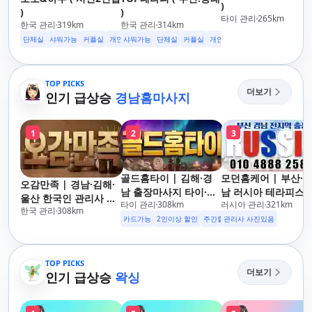
)
)
)
타이 관리
265
km
한국 관리
319
km
한국 관리
314
km
단체실
샤워가능
커플실
개인실
샤워가능
무료주차
단체실
수면가능
커플실
24시영업
개인실
무료주차
수면가능
2
TOP PICKS
더보기
인기 급상승
경남홈마사지
1
2
3
골드홈타이 | 김해·경
모던홈케어 | 부산·
오감만족 | 경남·김해·
남 출장마사지 타이·아
남 러시아 테라피스
울산 한국인 관리사 출
타이 관리
308
km
러시아 관리
321
km
로마·스웨디시
방문 마사지
한국 관리
308
km
장마사지
카드가능
2인이상 할인
주간할인
관리사 사진있음
후기할인
생일할인
군
TOP PICKS
더보기
인기 급상승
왁싱