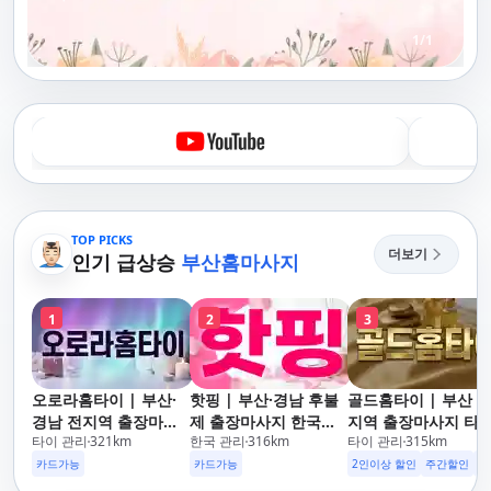
1
/
1
TOP PICKS
더보기
인기 급상승
부산홈마사지
1
2
3
오로라홈타이 | 부산·
핫핑 | 부산·경남 후불
골드홈타이 | 부산 
경남 전지역 출장마사
제 출장마사지 한국인
지역 출장마사지 타이
타이 관리
321
km
한국 관리
316
km
타이 관리
315
km
지 24시간 홈타이
관리사
아로마·스웨디시
카드가능
카드가능
2인이상 할인
주간할인
후