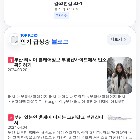
길62번길 33-1
놀거리
323
km
주차가능
TOP PICKS
더보기
인기 급상승
블로그
부산 러시아 홈케어정보 부경샵사이트에서 업소
1
확인하기
2024.03.20
터치 -> 부경샵 홈페이지 터치 -> 더욱 새로워진 뉴부경샵 홈페이지 터치 -
> 부경샵앱 다운로드 - Google Play부산 러시아 홈케어 선택이 어려웠던 시
절은 이제 끝났습니다! 부경샵을 통해 최상의 마사지 서비스와 품질을 체험
해 보세요. 부경샵은 고객의 만족을 가장 중요하게 생각하며, 이를 위해 서비
스의 모든 과정을 후불제로 운영합니다. 이는 고객님의 최대 편의를 보장하
부산 일본인 홈케어 이제는 고민말고 부경샵에
2
기 위한 부경샵의 약속입니다.부경샵은 현장에서 바로 고객님께 서비스를
서
제공하는 깨끗하고 전문적으로 훈련된 관리사들을 다수 보유하고 있음을 자
2024.04.04
랑스럽게 생각합니다. 이는 프리미엄 부산 러시아 홈케어 경험을 제공하기
부산 일본인 홈케어 서비스 선택이 어렵지 않아야 합니다. 저희 '부경샵'에서
위한 부경샵의 노력의 일환입니다.현 시대의 불확실성 속에서, 안전은 부경
는 고객 만족을 최우선으로 생각하며 최고의 품질과 서비스를 제공하기 위