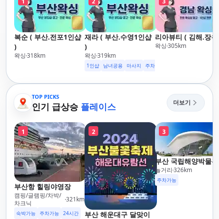
1
2
3
복순 ( 부산.전포1인샵
재라 ( 부산.수영1인샵
리아뷰티 ( 김해.장유 
왁싱
305
km
)
)
왁싱
318
km
왁싱
319
km
1인샵
남녀공용
마사지
주차가능
TOP PICKS
더보기
인기 급상승
플레이스
1
2
3
부산 국립해양박물관
놀거리
326
km
주차가능
부산항 힐링야영장
캠핑/글램핑/차박/
321
km
차크닉
숙박가능
주차가능
24시간
부산 해운대구 달맞이