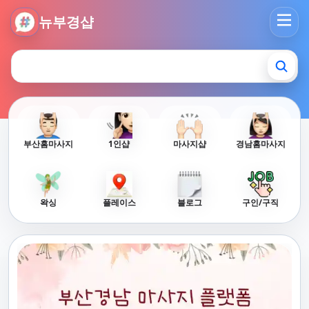
뉴부경샵 - 부산 마사지 사이트 부산마사지 부산홈타이 부산출
뉴부경샵
부산홈마사지
1인샵
마사지샵
경남홈마사지
왁싱
플레이스
블로그
구인/구직