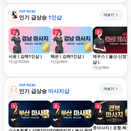
TOP PICKS
더보기
인기 급상승
1인샵
1
2
3
서윤 ( 김해1인샵 )
해은 ( 김해1인샵 )
제우스 ( 울산.신정1
1인샵
302
km
1인샵
9
km
샵 )
1인샵
9
km
TOP PICKS
더보기
인기 급상승
마사지샵
1
2
3
호마사지 ( 포항.해
소소&하루 ( 서면2인샵
TOP테라피 ( 부산.동래