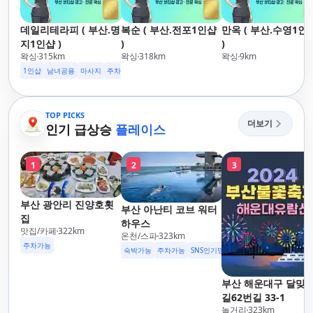
데일리테라피 ( 부산.명
복순 ( 부산.전포1인샵
만옥 ( 부산.수영1인
지1인샵 )
)
)
왁싱
315
km
왁싱
318
km
왁싱
9
km
1인샵
남녀공용
마사지
주차가능
TOP PICKS
더보기
인기 급상승
플레이스
1
2
3
부산 광안리 진양호횟
부산 아난티 코브 워터
집
하우스
맛집/카페
322
km
온천/스파
323
km
주차가능
숙박가능
주차가능
SNS인기명소
부산 해운대구 달맞
길62번길 33-1
놀거리
323
km