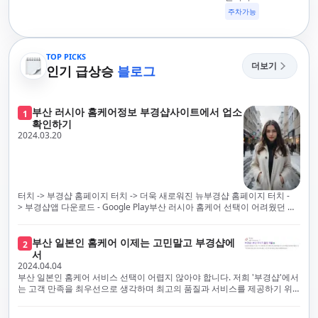
주차가능
TOP PICKS
더보기
인기 급상승
블로그
부산 러시아 홈케어정보 부경샵사이트에서 업소
1
확인하기
2024.03.20
터치 -> 부경샵 홈페이지 터치 -> 더욱 새로워진 뉴부경샵 홈페이지 터치 -
> 부경샵앱 다운로드 - Google Play부산 러시아 홈케어 선택이 어려웠던 시
절은 이제 끝났습니다! 부경샵을 통해 최상의 마사지 서비스와 품질을 체험
해 보세요. 부경샵은 고객의 만족을 가장 중요하게 생각하며, 이를 위해 서비
스의 모든 과정을 후불제로 운영합니다. 이는 고객님의 최대 편의를 보장하
부산 일본인 홈케어 이제는 고민말고 부경샵에
2
기 위한 부경샵의 약속입니다.부경샵은 현장에서 바로 고객님께 서비스를
서
제공하는 깨끗하고 전문적으로 훈련된 관리사들을 다수 보유하고 있음을 자
2024.04.04
랑스럽게 생각합니다. 이는 프리미엄 부산 러시아 홈케어 경험을 제공하기
부산 일본인 홈케어 서비스 선택이 어렵지 않아야 합니다. 저희 '부경샵'에서
위한 부경샵의 노력의 일환입니다.현 시대의 불확실성 속에서, 안전은 부경
는 고객 만족을 최우선으로 생각하며 최고의 품질과 서비스를 제공하기 위
샵의 최우선 과제입니다. 이에 따라, 부경샵은 100% 후불제를 시행하고 있
해 노력하고 있습니다. 이는 고객님의 궁극적인 편의를 보장하기 위해 우리
으며, 코로나19 상황 속에서도 대표 매니저들이 건강 진단서를 꼼꼼히 확인
가 모든 서비스를 후불제로 운영하는 주된 이유입니다. 부경샵은 고객님께