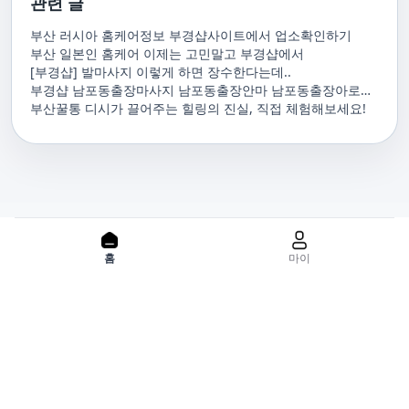
관련 글
부산 러시아 홈케어정보 부경샵사이트에서 업소확인하기
부산 일본인 홈케어 이제는 고민말고 부경샵에서
[부경샵] 발마사지 이렇게 하면 장수한다는데..
부경샵 남포동출장마사지 남포동출장안마 남포동출장아로마
남포동홈마사지 남포동마사지출장
부산꿀통 디시가 끌어주는 힐링의 진실, 직접 체험해보세요!
PC 버젼으로 보기
홈
마이
홈으로
사이트맵
위치기반서비스 이용약관
개인정보처리방침
이용약관
사업자정보
서비스 정보중개자로서, 서비스제공의 당사가 아니라는 사실을 고
지하며, 서비스의 예약, 이용 및 환불 등과 관련된 의무와 책임은 각