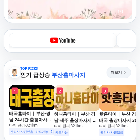
1
/
1
TOP PICKS
더보기
인기 급상승
부산홈마사지
1
2
3
태국홈타이 | 부산·경
하니홈타이 | 부산·경
핫홈타이 | 부산·경
남 24시간 출장마사지
남·제주 출장마사지 타
태국 출장마사지 30
타이 관리
321
km
후불제/해운대,사상,광
타이 관리
321
km
타이 관리
321
km
이·아로마 전문
도착 카드가능 24시
안리,남포동,구포,덕천,
관리사 사진있음
카드가능
2인이상 할인
업소 이벤트중
운대,사상,광안리,남
카드가능
관리사 사진있음
명지,민락,수영,동래,남
동,구포,덕천,명지,민