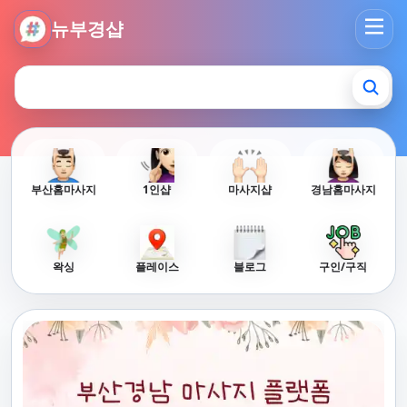
뉴부경샵 - 부산 마사지 사이트 부산마사지 부산홈타이 부산출
뉴부경샵
부산홈마사지
1인샵
마사지샵
경남홈마사지
왁싱
플레이스
블로그
구인/구직