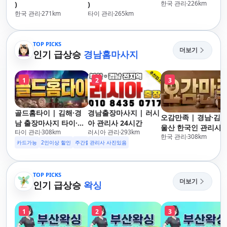
한국 관리
226
km
)
)
한국 관리
271
km
타이 관리
265
km
TOP PICKS
더보기
인기 급상승
경남홈마사지
1
2
3
골드홈타이 | 김해·경
경남출장마사지 | 러시
오감만족 | 경남·김해
남 출장마사지 타이·아
아 관리사 24시간
울산 한국인 관리사 
타이 관리
308
km
러시아 관리
293
km
로마·스웨디시
한국 관리
308
km
장마사지
카드가능
2인이상 할인
주간할인
관리사 사진있음
후기할인
생일할인
군인할인
TOP PICKS
더보기
인기 급상승
왁싱
1
2
3