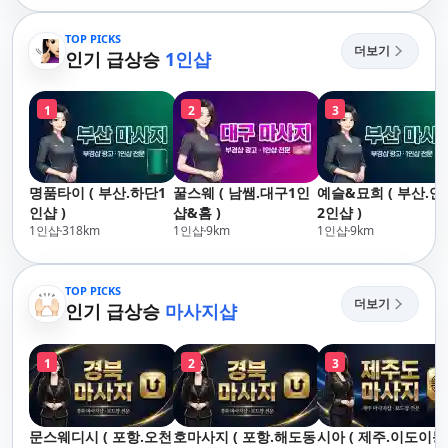
산,구서,연산,서면,재
락,수영,동래,남산,구
송,센텀,송도,자갈치,하
서,연산,서면,재송,센
TOP PICKS
더보기
단,다대포,범일,범천,우
인기 급상승
1인샵
텀,송도,자갈치,하단
동,마린시티,송정,기장,
대포,범일,범천,우동
정관,일광,망미,토곡,시
린시티,송정,기장,정
1
2
3
청,양정,초량,사직,온
일광,망미,토곡,시청
천,미남,만덕,괴정,학
정,초량,사직,온천,미
장,금사,서동,반여,반
남,만덕,괴정,학장,금
송,명륜,남천,대연,문
사,서동,반여,반송,명
명품타이 ( 부산.하단1
꿀스웨 ( 남쌤.대구1인
예슬&묘희 ( 부산.연
현,부전,개금,가야,주
륜,남천,대연,문현,부
인샵 )
샵&홈 )
2인샵 )
례,괘법,학장,강서,신
전,개금,가야,주례,괘
1인샵
318
km
1인샵
9
km
1인샵
9
km
호,서구,암남
법,학장,강서,신호,서
구,암남
TOP PICKS
더보기
인기 급상승
마사지샵
1
2
3
문스웨디시 ( 포항.오천
호마사지 ( 포항.해도동
시아 ( 제주.이도이동 