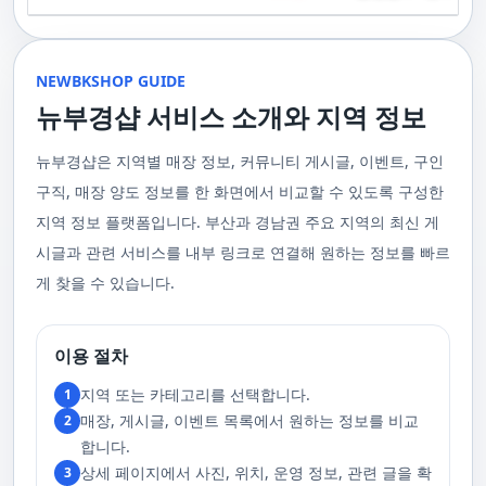
기 위해 부경샵은 계속해서 훌륭한 관리사들을 모집하고 있답니다. 부산 출
120,000원태국인 관리사 힐링 VIP 코스 90분에 70,000원, 120분에 90,000
게 가장 적합한 사람을 찾아주는 것이 부경샵의 가장 큰 장점이라 할 수 있습
주급
정기적으로 받는 마사지입니다.2. 타이 마사지 타이 마사지는 동양의 전통
장을 원하실 때는 언제든지 후불제로 예약하실 수 있어요, 이점 참고해주세
원 코스에 대한 궁금증이 있으시다면, 전화를 통한 상담을 추천드립니다.
니다. 부정확한 예약 시스템, 불편한 과정 없이 편리하게 사람들의 힐링을 도
적인 마사지 방법으로, 신체의 스트레칭과 압력 포인트를 조합하여 신체의
요. 사전에 예약하시면 더욱 쾌적한 부산 러시아 홈케어 서비스를 경험하실
부산 일본인 홈케어는 대면 서비스의 특성상, 직접 통화를 통한 문의와 예약
울 수 있는 이런 부경샵에서 예약하시는 것을 추천드립니다.때론, 그냥 누워
균형을 맞추는 데 중점을 둡니다. 이 마사지는 유연성을 증진시키고 근육의
수 있을 거예요. 마지막으로, 부산 러시아 홈케어 서비스를 이용하기 전에,
이 이용 과정을 더욱 원활하게 만들어줍니다. 고객님의 선호사항을 알려주
서 편안히 마사지 받고 싶은 날이 있습니다. 이러한 소망을 이뤄줄 수 있는
긴장을 풀어주며, 신체의 에너지 흐름을 개선하는 데 도움을 줍니다. 타이 마
주의사항을 잘 확인하신 후 예약을 진행해주시면 됩니다.부경샵 서비스에
시면, 부경샵은 그에 최적화된 서비스를 제공하기 위해 최선을 다할 것입니
부산꿀통 디시에서 제공하는 서비스는 여러분에게 새로운 힐링의 기회를 제
NEWBKSHOP GUIDE
사지는 신체의 긴장을 풀어주고, 스트레스를 감소시키며, 전반적인 신체 기
대한 많은 관심 덕분에, 부경샵은 필요한 요구 사항들을 간단하게 필수적인
다. 언제든지 필요하실 때, 편리한 상담과 지원이 준비되어 있으니 주저하지
공할 것입니다. 결론적으로 보면, 이처럼 부산꿀통 디시를 통해 제공받는 마
능을 개선하는 데 효과적입니다.3. 샤이츠 마사지 샤이츠 마사지는 일본에
것들로 정리했어요. 이 가이드라인을 따라주시면, 서비스 이용 중에 문제가
뉴부경샵 서비스 소개와 지역 정보
마시고 연락 주세요. 부산 일본인 홈케어 이용 방법에 대해서는, 서비스의
사지는 여러분의 체질 개선, 스트레스 해소, 마음의 안정 등 다양한 효능을
서 유래한 마사지 방법으로, 의자에 앉은 상태에서 받을 수 있어 사무실이나
생기지 않을 거예요. 첫째로, 너무 많은 알코올을 섭취해 만취 상태일 경우에
핵심은 바로 고객님의 현재 위치에서 직접 찾아가는 것입니다. 이 방식을 통
가져다줍니다. 이와 같이 부산꿀통 디시의 마사지는 여러분의 건강을 지키
집에서도 쉽게 즐길 수 있습니다. 이 마사지는 특히 허리와 어깨의 피로를 해
는 서비스 이용에 제한을 두고 있어요. 이럴 때는 다음 번에 이용해 주시는
해 고객님은 어떠한 방해도 받지 않고, 부산,경남 내 모텔, 호텔, 자택, 원룸
는데 큰 도움을 줌은 물론, 일상에서 쌓인 스트레스를 해소하고 힐링하는 시
소하는 데 효과적이며, 신체의 전반적인 이완을 도와 스트레스 감소에 도움
게 좋아요.서비스 당일에는 부경샵과의 원활한 의사소통이 중요해요, 그래
뉴부경샵은 지역별 매장 정보, 커뮤니티 게시글, 이벤트, 구인
등, 자신만의 공간에서 편안한 맞춤형 마사지를 받으실 수 있습니다. 최근
간을 가질 수 있게 해줍니다. 그리고 이런 부산꿀통 디시의 서비스를 편리하
을 줍니다. 샤이츠 마사지는 짧은 시간에 효과적인 이완을 제공하여, 바쁜 일
서 공중전화나 발신 제한으로는 연락이 어려워요. 또한, 자주 예약을 취소하
의 코로나19 사태와 경제적 어려움을 고려하여, 부산, 경남에서 집처럼 편안
게 예약하고 이용할 수 있게 도와주는 '부경샵' 어플은 부산과 경남 지역에서
상 속에서 짧은 휴식을 필요로 하는 현대인에게 적합합니다.4. 발 마사지 발
구직, 매장 양도 정보를 한 화면에서 비교할 수 있도록 구성한
거나 예약 없이 나타나지 않는 경우, 앞으로 예약하기가 어려워질 수 있으니
한 마사지 서비스를 제공하기 위해 노력하고 있습니다. 부경샵의 주된 목적
최고의 마사지 어플로 추천받고 있습니다. 복잡한 예약 과정 없이, 부담 없이
마사지는 발과 발목을 중심으로 이루어지는 마사지로, 신체의 균형을 유지
이 점 유념해 주세요. 부경샵 의 독특함을 시간을 허비하지 않고, 합리적인
은 고객님들이 긴장을 해소하고 새로운 활력을 얻을 수 있는 피난처를 마련
부산꿀통 디시의 서비스를 이용하려는 분들께 부경샵 어플을 강력히 추천드
지역 정보 플랫폼입니다. 부산과 경남권 주요 지역의 최신 게
하고 전반적인 피로를 풀어주는 데 중점을 둡니다. 이 마사지는 발의 압력점
가격으로 경험해 보세요.터치 -> 부경샵 홈페이지 터치 -> 더욱 새로워진 뉴
하는 것입니다. 또한, 부경샵 한국과 태국, 일본에서 온 관리사 중 선택이 가
립니다.여러분의 건강과 힐링을 위해, 부산꿀통 디시와 부경샵이 함께하며,
을 자극하여 혈액 순환을 촉진시키고, 신체의 다른 부분으로의 에너지 흐름
부경샵 홈페이지 터치 -> 부경샵앱 다운로드 - Google Play
능하며, 다른 곳에서 찾아볼 수 없는 독특한 기술과 마음가짐을 가진 관리사
모든 고민과 걱정 속에서 여러분을 위로하고 도와드리겠습니다. 부산꿀통
시글과 관련 서비스를 내부 링크로 연결해 원하는 정보를 빠르
을 개선합니다. 발 마사지는 특히 장시간 서 있거나 걷는 일이 많은 사람들에
를 자랑합니다. 이러한 품질은 비교할 수 없는 수준입니다. 서비스의 질을
디시와 함께라면 여러분은 더 이상 고통스럽게 진통을 겪지 않아도 됩니다.
게 추천되며, 발의 피로 뿐만 아니라 전체적인 신체의 건강과 웰빙에도 긍정
게 찾을 수 있습니다.
더욱 높이기 위해, 부경샵은 지속적으로 우수한 일본인 관리사를 모집 중입
부산꿀통 디시의 건강한 마사지와 쾌적한 분위기 속에서 행복과 건강을 찾
적인 영향을 줍니다.부경샵 앱을 통해 부산 남포동 지역의 고객들은 이러한
니다. 부산 일본인 홈케어 예약을 원하실 때는 어떤 코스를 선택하시든지 후
아보세요!
다양한 종류의 마사지를 간편하게 예약하고, 자신의 필요와 선호에 맞는 맞
불제로 진행됨을 알려드립니다. 미리 편한 시간을 예약하시면, 더욱 쾌적한
춤형 서비스를 즐길 수 있습니다.출장마사지는 부경샵 ↓↓↓ 클릭
서비스를 경험하실 수 있습니다. 마지막으로 부산 일본인 홈케어 서비스를
https://bkshop.kr/더욱 새로워진 출장마사지 뉴부경샵↓↓↓ 클릭
이용하시기 전에, 아래 주의사항을 상세히 확인하시고 예약을 진행해 주시
이용 절차
https://newbkshop.com/출장마사지 부경샵앱 다운로드↓↓↓ 클릭
기 바랍니다. 부경샵 서비스에 대한 높은 수요를 감안하여, 이용 요건을 간
https://play.google.com/store/apps/details?
소화하여 필수적인 사항으로 명시했습니다. 이 가이드라인을 따르시면, 서
지역 또는 카테고리를 선택합니다.
1
id=com.appsweb.appS2017110359fc218cea16b_5a02f85a77c64&hl=ko&gl
비스 이용 중 문제가 발생하지 않을 것입니다. 특히, 과도한 알코올 섭취로
매장, 게시글, 이벤트 목록에서 원하는 정보를 비교
2
인해 만취 상태에서는 서비스 이용에 제한을 두고 있음을 명확히 합니다. 이
러한 상태에서는 다음 기회에 이용해 주시길 부탁드립니다. 서비스 도착 시
합니다.
원활한 의사소통이 이루어질 수 있도록, 저희와의 연락이 반드시 가능해야
상세 페이지에서 사진, 위치, 운영 정보, 관련 글을 확
3
합니다. 이에 공중전화 사용이나 발신 번호 표시 제한으로의 통화는 받지 않