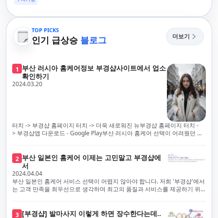
TOP PICKS
더보기
인기 급상승
블로그
부산 러시아 홈케어정보 부경샵사이트에서 업소
1
확인하기
2024.03.20
터치 -> 부경샵 홈페이지 터치 -> 더욱 새로워진 뉴부경샵 홈페이지 터치 -
> 부경샵앱 다운로드 - Google Play부산 러시아 홈케어 선택이 어려웠던 시
절은 이제 끝났습니다! 부경샵을 통해 최상의 마사지 서비스와 품질을 체험
해 보세요. 부경샵은 고객의 만족을 가장 중요하게 생각하며, 이를 위해 서비
스의 모든 과정을 후불제로 운영합니다. 이는 고객님의 최대 편의를 보장하
부산 일본인 홈케어 이제는 고민말고 부경샵에
2
기 위한 부경샵의 약속입니다.부경샵은 현장에서 바로 고객님께 서비스를
서
제공하는 깨끗하고 전문적으로 훈련된 관리사들을 다수 보유하고 있음을 자
2024.04.04
랑스럽게 생각합니다. 이는 프리미엄 부산 러시아 홈케어 경험을 제공하기
부산 일본인 홈케어 서비스 선택이 어렵지 않아야 합니다. 저희 '부경샵'에서
위한 부경샵의 노력의 일환입니다.현 시대의 불확실성 속에서, 안전은 부경
는 고객 만족을 최우선으로 생각하며 최고의 품질과 서비스를 제공하기 위
샵의 최우선 과제입니다. 이에 따라, 부경샵은 100% 후불제를 시행하고 있
해 노력하고 있습니다. 이는 고객님의 궁극적인 편의를 보장하기 위해 우리
으며, 코로나19 상황 속에서도 대표 매니저들이 건강 진단서를 꼼꼼히 확인
가 모든 서비스를 후불제로 운영하는 주된 이유입니다. 부경샵은 고객님께
하고 개인의 건강 상태를 지속적으로 모니터링합니다.예약금을 요구하는 업
프리미엄 부산 일본인 홈케어 경험을 제공하고자 현장에서 직접 깨끗하고
[부경샵] 발마사지 이렇게 하면 장수한다는데..
3