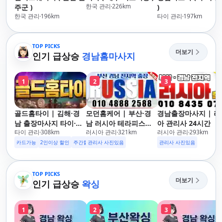
한국 관리
226
km
주군 )
)
한국 관리
196
km
타이 관리
197
km
TOP PICKS
더보기
인기 급상승
경남홈마사지
1
2
3
골드홈타이 | 김해·경
모던홈케어 | 부산·경
경남출장마사지 | 러
남 출장마사지 타이·아
남 러시아 테라피스트
아 관리사 24시간
타이 관리
308
km
러시아 관리
321
km
러시아 관리
293
km
로마·스웨디시
방문 마사지
카드가능
2인이상 할인
주간할인
관리사 사진있음
후기할인
생일할인
군인할인
관리사 사진있음
TOP PICKS
더보기
인기 급상승
왁싱
1
2
3