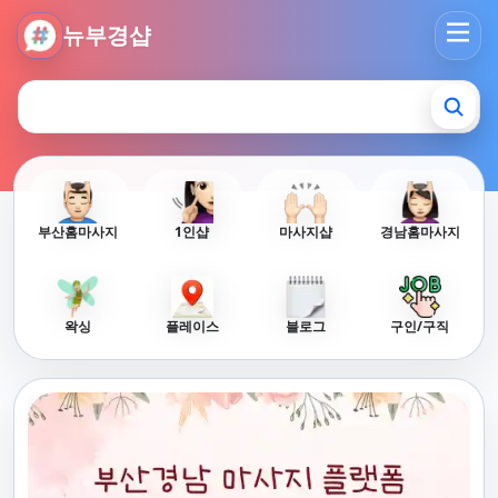
뉴부경샵 - 부산 마사지 사이트 부산마사지 부산홈타이 부산출
뉴부경샵
부산홈마사지
1인샵
마사지샵
경남홈마사지
왁싱
플레이스
블로그
구인/구직