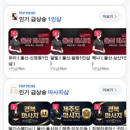
리,남포동,구포,덕천,명
산,구서,연산,서면,재
지,민락,수영,동래,남
송,센텀,송도,자갈치,하
산,구서,연산,서면,재
TOP PICKS
단,다대포,범일,범천,우
더보기
송,센텀,송도,자갈치,하
인기 급상승
1인샵
동,마린시티,송정,기장,
단,다대포,범일,범천,우
정관,일광,망미,토곡,시
동,마린시티,송정,기장,
청,양정,초량,사직,온
1
2
3
정관,일광,망미,토곡,시
천,미남,만덕,괴정,학
청,양정,초량,사직,온
장,금사,서동,반여,반
천,미남,만덕,괴정,학
송,명륜,남천,대연,문
장,금사,서동,반여,반
현,부전,개금,가야,주
유리 ( 울산.신정동1인
달빛 ( 울산.달동1인샵
해나 ( 울산.삼산1인
송,명륜,남천,대연,문
례,괘법,학장,강서,신
샵 )
)
)
현,부전,개금,가야,주
호,서구,암남
1인샵
9
km
1인샵
9
km
1인샵
9
km
례,괘법,학장,강서,신
호,서구,암남 아로마마
사지 타이마사지 출장
TOP PICKS
마사지 홈케어 홈타이
더보기
인기 급상승
마사지샵
1
2
3
딸기스웨디시 ( 울산.울
시아 ( 제주.이도이동 )
킹덤아로마 ( 구미.