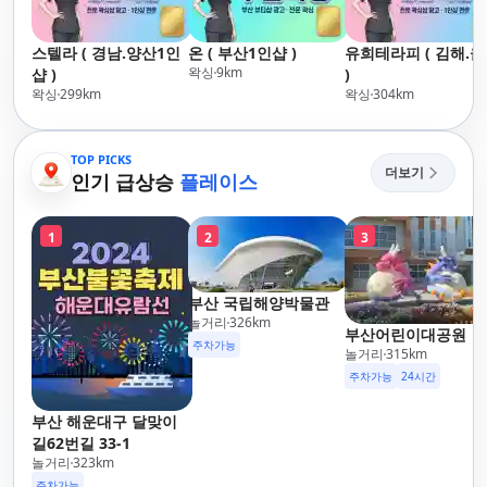
스텔라 ( 경남.양산1인
온 ( 부산1인샵 )
유희테라피 ( 김해.
왁싱
9
km
샵 )
)
왁싱
299
km
왁싱
304
km
TOP PICKS
더보기
인기 급상승
플레이스
1
2
3
부산 국립해양박물관
놀거리
326
km
부산어린이대공원
주차가능
놀거리
315
km
주차가능
24시간
부산 해운대구 달맞이
길62번길 33-1
놀거리
323
km
주차가능