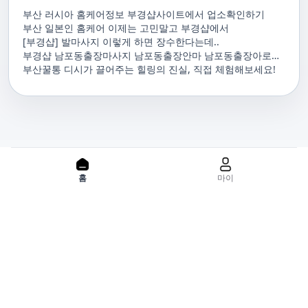
부산 러시아 홈케어정보 부경샵사이트에서 업소확인하기
부산 일본인 홈케어 이제는 고민말고 부경샵에서
[부경샵] 발마사지 이렇게 하면 장수한다는데..
부경샵 남포동출장마사지 남포동출장안마 남포동출장아로마
남포동홈마사지 남포동마사지출장
부산꿀통 디시가 끌어주는 힐링의 진실, 직접 체험해보세요!
PC 버젼으로 보기
홈
마이
홈으로
사이트맵
위치기반서비스 이용약관
개인정보처리방침
이용약관
사업자정보
서비스 정보중개자로서, 서비스제공의 당사가 아니라는 사실을 고
지하며, 서비스의 예약, 이용 및 환불 등과 관련된 의무와 책임은 각
서비스 제공자에게 있으며, 건진 플랫폼입니다. 업소의 불법적 행위