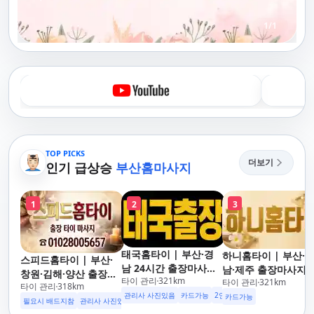
1
/
1
TOP PICKS
더보기
인기 급상승
부산홈마사지
1
2
3
태국홈타이 | 부산·경
하니홈타이 | 부산·
스피드홈타이 | 부산·
남 24시간 출장마사지
남·제주 출장마사지 
창원·김해·양산 출장마
타이 관리
321
km
후불제/해운대,사상,광
타이 관리
321
km
이·아로마 전문
타이 관리
318
km
사지 홈케어 24시 카드
안리,남포동,구포,덕천,
관리사 사진있음
카드가능
2인이상 할인
업소 이벤트중
카드가능
가능 해운대,사상,광안
필요시 배드지참
관리사 사진있음
명지,민락,수영,동래,남