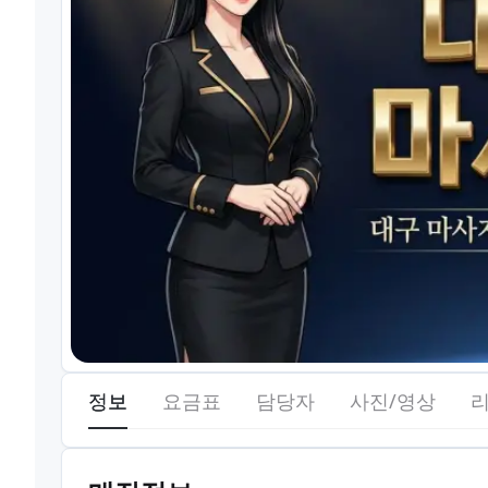
정보
요금표
담당자
사진/영상