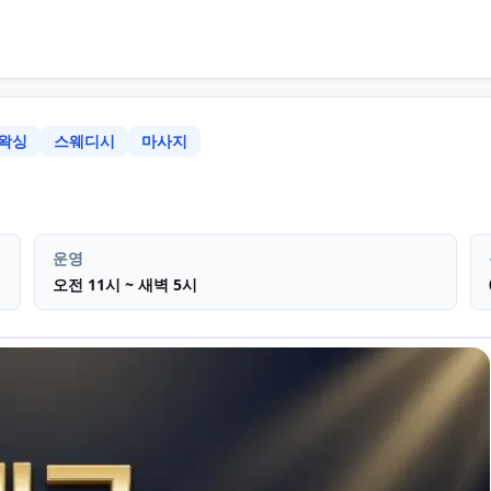
왁싱
스웨디시
마사지
구 범어동
왁싱 브라질리언왁싱 스
운영
오전 11시 ~ 새벽 5시