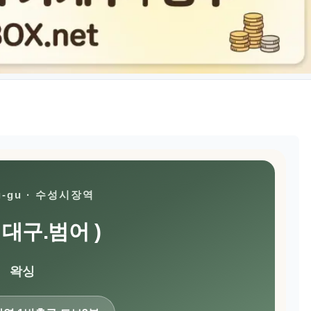
g-gu · 수성시장역
 대구.범어 )
왁싱