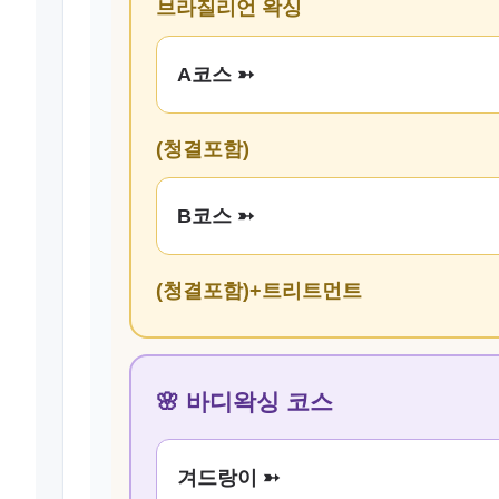
브라질리언 왁싱
A코스 ➳
(청결포함)
B코스 ➳
(청결포함)+트리트먼트
🌸 바디왁싱 코스
겨드랑이 ➳