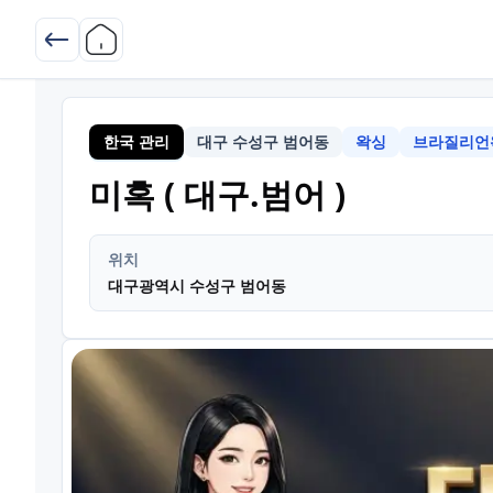
한국 관리
대구 수성구 범어동
왁싱
브라질리언
대구 수성
미혹 ( 대구.범어 )
위치
대구광역시 수성구 범어동