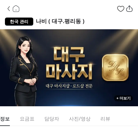
대구 서구 평리동
스웨
나비 ( 대구.평리동 )
한국 관리
+ 더보기
정보
요금표
담당자
사진/영상
리뷰