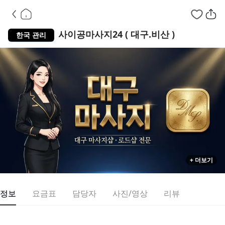
대구 서구 
사이공마사지24 ( 대구.비산 )
한국 관리
+ 더보기
정보
요금표
담당자
사진/영상
리뷰