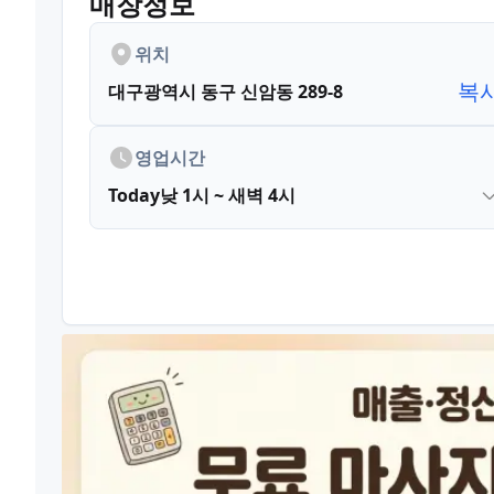
매장정보
위치
복
대구광역시 동구 신암동 289-8
영업시간
Today
낮 1시 ~ 새벽 4시