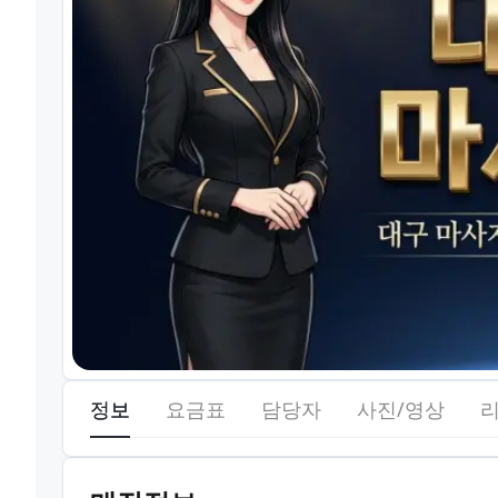
정보
요금표
담당자
사진/영상