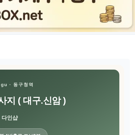
-gu · 동구청역
 ( 대구.신암 )
다인샵