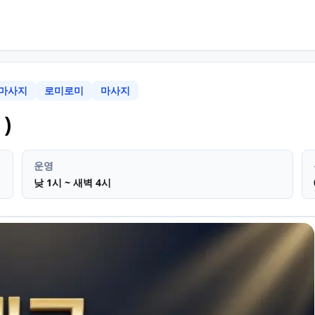
마사지
로미로미
마사지
대구 동구 신암동
아로마마사지 
)
운영
낮 1시 ~ 새벽 4시