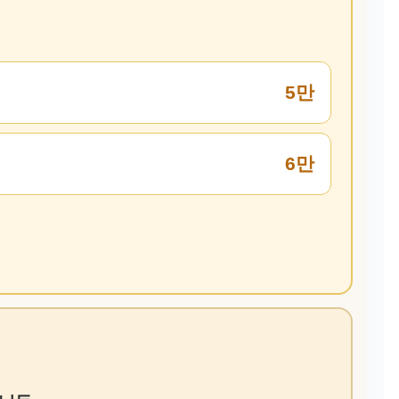
5만
6만