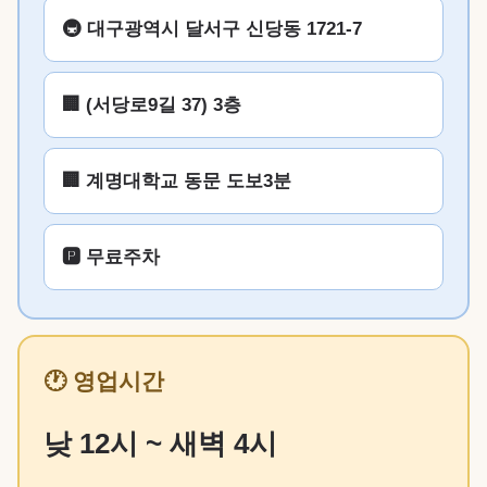
🚇 대구광역시 달서구 신당동 1721-7
🏢 (서당로9길 37) 3층
🏢 계명대학교 동문 도보3분
🅿️ 무료주차
🕐 영업시간
낮 12시 ~ 새벽 4시