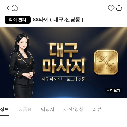
대구 달서구 신당동
88타이 ( 대구.신당동 )
타이 관리
+ 더보기
정보
요금표
담당자
사진/영상
리뷰