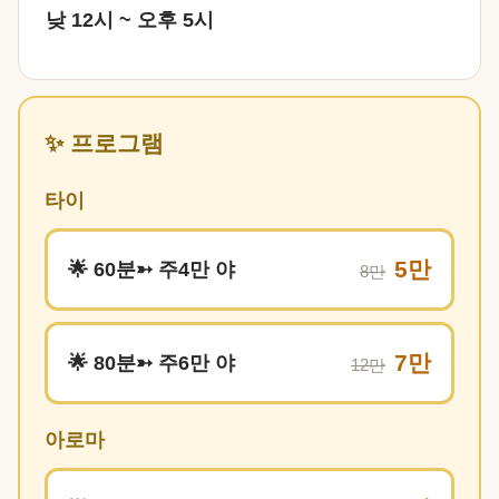
낮 12시 ~ 오후 5시
✨ 프로그램
타이
5만
🌟 60분➳ 주4만 야
8만
7만
🌟 80분➳ 주6만 야
12만
아로마