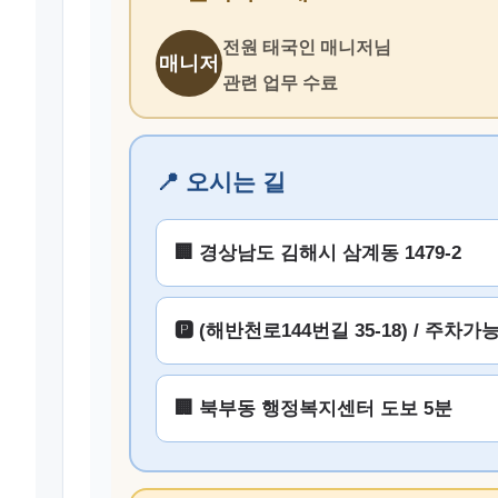
전원 태국인 매니저님
매니저
관련 업무 수료
📍 오시는 길
🏢 경상남도 김해시 삼계동 1479-2
🅿️ (해반천로144번길 35-18) / 주차가
🏢 북부동 행정복지센터 도보 5분