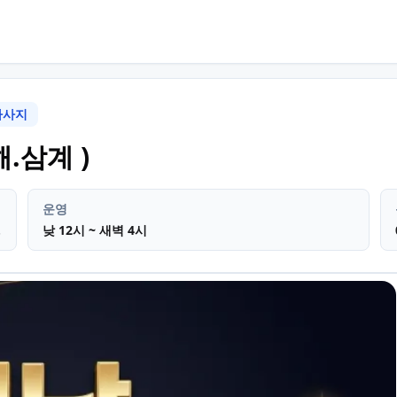
마사지
경남 삼계동
테라피 타이
.삼계 )
운영
-18)
낮 12시 ~ 새벽 4시