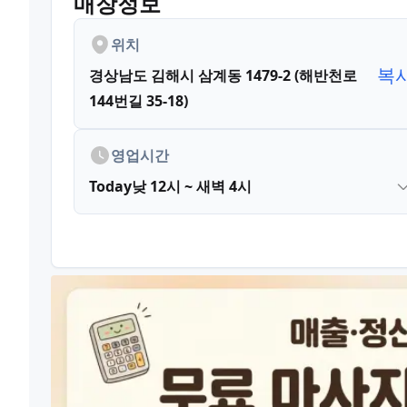
매장정보
위치
복
경상남도 김해시 삼계동 1479-2 (해반천로
144번길 35-18)
영업시간
Today
낮 12시 ~ 새벽 4시