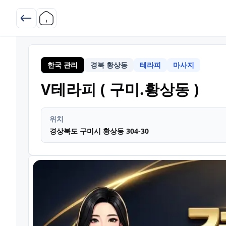
한국 관리
경북 황상동
테라피
마사지
경북
V테라피 ( 구미.황상동 )
위치
경상북도 구미시 황상동 304-30