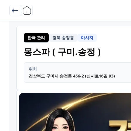
한국 관리
경북 송정동
마사지
경북 
몽스파 ( 구미.송정 )
위치
경상북도 구미시 송정동 456-2 (신시로16길 93)