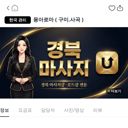
경북 사곡동
스웨디
몽아로마 ( 구미.사곡 )
한국 관리
+ 더보기
정보
요금표
담당자
사진/영상
리뷰