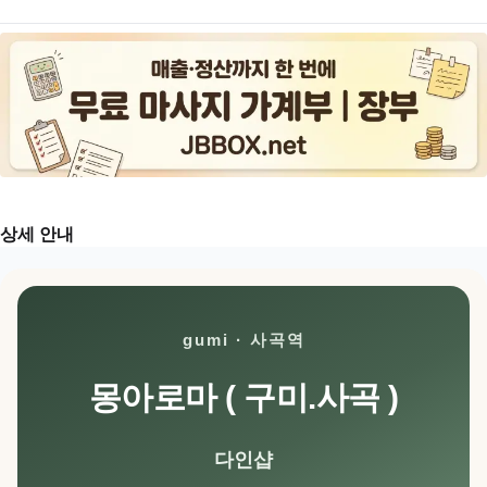
상세 안내
gumi · 사곡역
몽아로마 ( 구미.사곡 )
다인샵