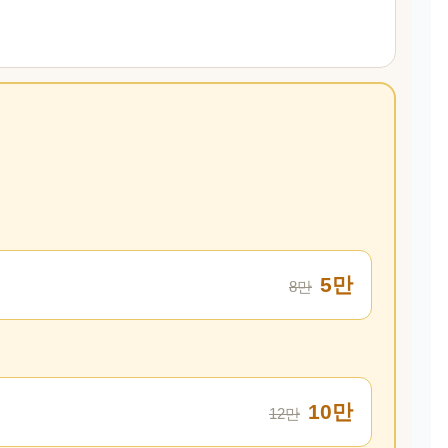
5만
8만
10만
12만