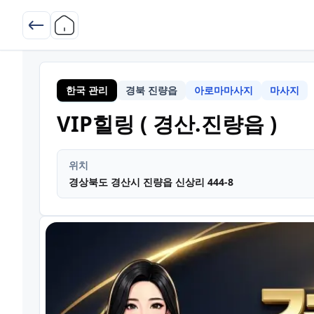
한국 관리
경북 진량읍
아로마마사지
마사지
경북
VIP힐링 ( 경산.진량읍 )
위치
경상북도 경산시 진량읍 신상리 444-8