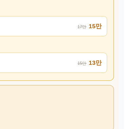
15만
17만
13만
15만