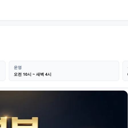
 진량읍
아로마마사지 마사지
운영
오전 10시 ~ 새벽 4시