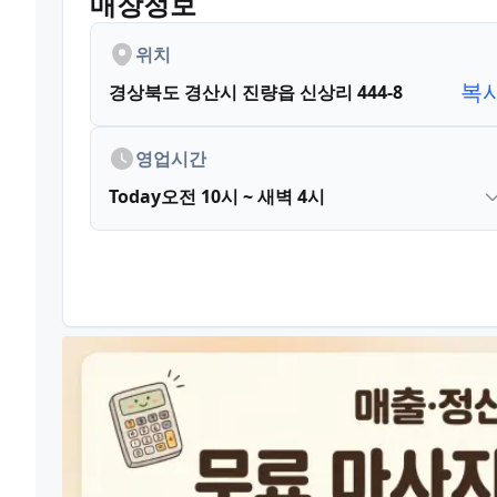
매장정보
위치
복
경상북도 경산시 진량읍 신상리 444-8
영업시간
Today
오전 10시 ~ 새벽 4시