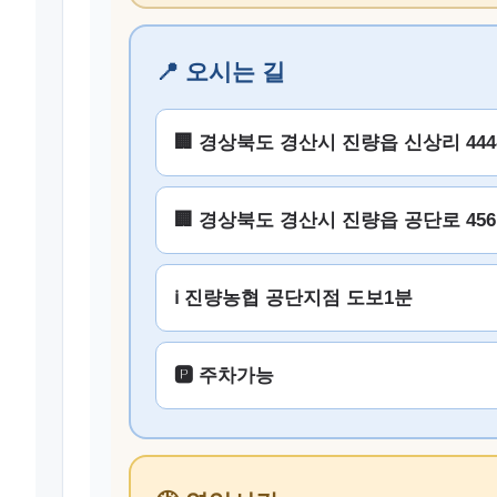
📍 오시는 길
🏢 경상북도 경산시 진량읍 신상리 444
🏢 경상북도 경산시 진량읍 공단로 456
ℹ️ 진량농협 공단지점 도보1분
🅿️ 주차가능