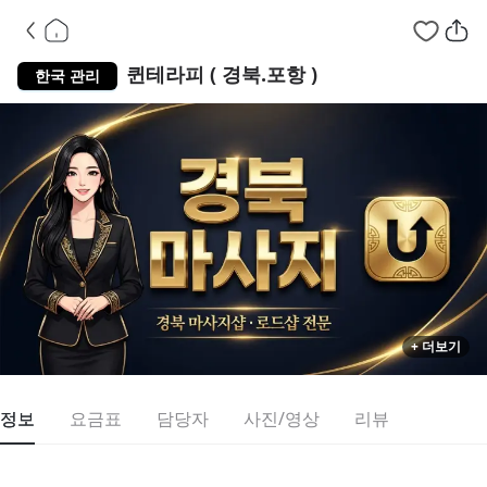
경북 남구 대잠동
퀸테라피 ( 경북.포항 )
한국 관리
+ 더보기
정보
요금표
담당자
사진/영상
리뷰