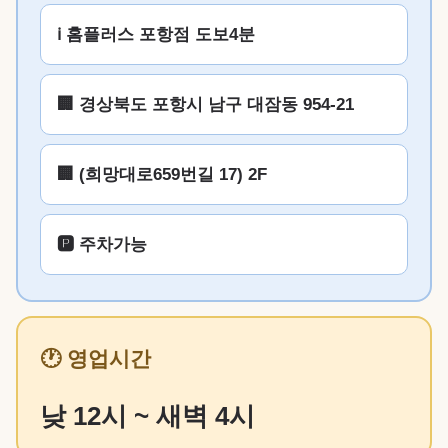
ℹ️ 홈플러스 포항점 도보4분
🏢 경상북도 포항시 남구 대잠동 954-21
🏢 (희망대로659번길 17) 2F
🅿️ 주차가능
🕐 영업시간
낮 12시 ~ 새벽 4시