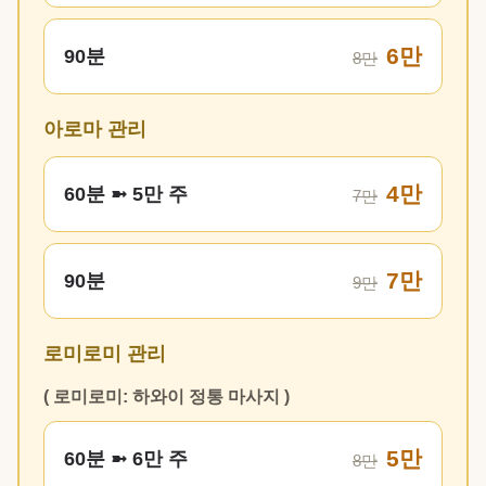
6만
90분
8만
아로마 관리
4만
60분 ➼ 5만 주
7만
7만
90분
9만
로미로미 관리
( 로미로미: 하와이 정통 마사지 )
5만
60분 ➼ 6만 주
8만