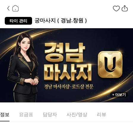
경남 마산합포구 
궁마사지 ( 경남.창원 )
타이 관리
+ 더보기
정보
요금표
담당자
사진/영상
리뷰