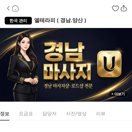
경남 동면
스웨디시
엘테라피 ( 경남.양산 )
한국 관리
+ 더보기
정보
요금표
담당자
사진/영상
리뷰