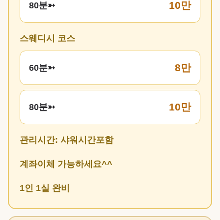
10만
80분➳
스웨디시 코스
8만
60분➳
10만
80분➳
관리시간: 샤워시간포함
계좌이체 가능하세요^^
1인 1실 완비