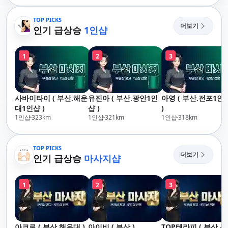
산,구서,연산,서면,재
송,센텀,송도,자갈치,하
TOP PICKS
더보기
단,다대포,범일,범천,우
인기 급상승
1인샵
동,마린시티,송정,기장,
정관,일광,망미,토곡,시
1
2
3
청,양정,초량,사직,온
천,미남,만덕,괴정,학
장,금사,서동,반여,반
송,명륜,남천,대연,문
사바이타이 ( 부산.해운
유진아 ( 부산.광안1인
아영 ( 부산.전포1인
현,부전,개금,가야,주
대1인샵 )
샵 )
)
례,괘법,학장,강서,신
1인샵
323
km
1인샵
321
km
1인샵
318
km
호,서구,암남
TOP PICKS
더보기
인기 급상승
마사지샵
1
2
3
아크로 ( 부산.해운대 )
아이비 ( 부산 )
TOP테라피 ( 부산.