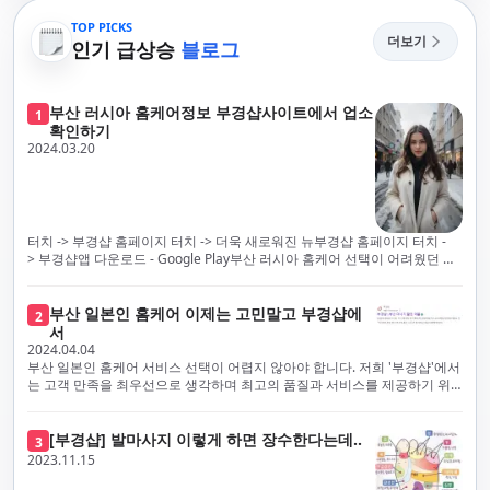
TOP PICKS
더보기
인기 급상승
블로그
부산 러시아 홈케어정보 부경샵사이트에서 업소
1
확인하기
2024.03.20
터치 -> 부경샵 홈페이지 터치 -> 더욱 새로워진 뉴부경샵 홈페이지 터치 -
> 부경샵앱 다운로드 - Google Play부산 러시아 홈케어 선택이 어려웠던 시
절은 이제 끝났습니다! 부경샵을 통해 최상의 마사지 서비스와 품질을 체험
해 보세요. 부경샵은 고객의 만족을 가장 중요하게 생각하며, 이를 위해 서비
스의 모든 과정을 후불제로 운영합니다. 이는 고객님의 최대 편의를 보장하
부산 일본인 홈케어 이제는 고민말고 부경샵에
2
기 위한 부경샵의 약속입니다.부경샵은 현장에서 바로 고객님께 서비스를
서
제공하는 깨끗하고 전문적으로 훈련된 관리사들을 다수 보유하고 있음을 자
2024.04.04
랑스럽게 생각합니다. 이는 프리미엄 부산 러시아 홈케어 경험을 제공하기
부산 일본인 홈케어 서비스 선택이 어렵지 않아야 합니다. 저희 '부경샵'에서
위한 부경샵의 노력의 일환입니다.현 시대의 불확실성 속에서, 안전은 부경
는 고객 만족을 최우선으로 생각하며 최고의 품질과 서비스를 제공하기 위
샵의 최우선 과제입니다. 이에 따라, 부경샵은 100% 후불제를 시행하고 있
해 노력하고 있습니다. 이는 고객님의 궁극적인 편의를 보장하기 위해 우리
으며, 코로나19 상황 속에서도 대표 매니저들이 건강 진단서를 꼼꼼히 확인
가 모든 서비스를 후불제로 운영하는 주된 이유입니다. 부경샵은 고객님께
하고 개인의 건강 상태를 지속적으로 모니터링합니다.예약금을 요구하는 업
프리미엄 부산 일본인 홈케어 경험을 제공하고자 현장에서 직접 깨끗하고
[부경샵] 발마사지 이렇게 하면 장수한다는데..
3
체보다는 부경샵과 같이 안전과 고객 편의를 최우선으로 생각하는 업체를
전문적으로 훈련된 관리사를 다수 보유하고 있음을 자랑스럽게 여깁니다.
2023.11.15
선택하는 것이 중요합니다.부산에서 러시아 홈케어를 전문으로 하는 부경샵
현대 사회의 불확실성 속에서, 부경샵은 안전을 최우선으로 여기며, 이를 위
은, 항상 후불제로 운영하면서 청결과 안전을 가장 중요하게 여깁니다. 부산
해 100% 후불제 시행은 물론, 코로나19 상황에서도 관리사들의 건강 진단