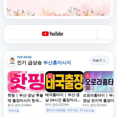
1
/
1
TOP PICKS
더보기
인기 급상승
부산홈마사지
1
2
3
태국홈타이 | 부산·경
핫핑 | 부산·경남 후불
오로라홈타이 | 부산
남 24시간 출장마사지
제 출장마사지 한국인
경남 전지역 출장마
타이 관리
321
km
후불제/해운대,사상,광
한국 관리
316
km
타이 관리
321
km
관리사
지 24시간 홈타이
안리,남포동,구포,덕천,
관리사 사진있음
카드가능
2인이상 할인
업소 이벤트중
카드가능
카드가능
명지,민락,수영,동래,남