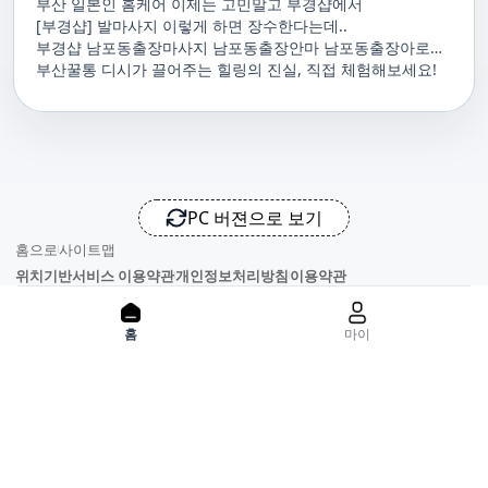
부산 일본인 홈케어 이제는 고민말고 부경샵에서
[부경샵] 발마사지 이렇게 하면 장수한다는데..
부경샵 남포동출장마사지 남포동출장안마 남포동출장아로마
남포동홈마사지 남포동마사지출장
부산꿀통 디시가 끌어주는 힐링의 진실, 직접 체험해보세요!
PC 버젼으로 보기
홈으로
사이트맵
위치기반서비스 이용약관
개인정보처리방침
이용약관
홈
마이
사업자정보
서비스 정보중개자로서, 서비스제공의 당사가 아니라는 사실을 고
지하며, 서비스의 예약, 이용 및 환불 등과 관련된 의무와 책임은 각
서비스 제공자에게 있으며, 건진 플랫폼입니다. 업소의 불법적 행위
와 관련된 일체의 민, 형사상 책임을 지지 않습니다