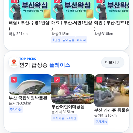
1
2
3
해림 ( 부산.수영1인샵
매료 ( 부산.서면1인샵
예인 ( 부산.전포1인
)
)
)
왁싱
321
km
왁싱
318
km
왁싱
318
km
1인샵
남녀공용
마사지
TOP PICKS
더보기
인기 급상승
플레이스
1
2
3
부산 국립해양박물관
놀거리
326
km
부산어린이대공원
주차가능
부산 라라쥬 동물원
놀거리
315
km
놀거리
316
km
주차가능
24시간
주차가능