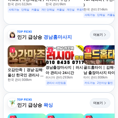
한국 관리
322
km
한국 관리
9
km
)
한국 관리
314
km
샤워가능
단체실
커플실
개인실
단체실
수면가능
커플실
무료주차
개인실
24시영업
무료주차
수면가능
샤워가능
샤워가능
단체실
커플실
TOP PICKS
더보기
인기 급상승
경남홈마사지
1
2
3
경남출장마사지 | 러시
골드홈타이 | 김해·
오감만족 | 경남·김해·
아 관리사 24시간
남 출장마사지 타이·
울산 한국인 관리사 출
러시아 관리
293
km
타이 관리
308
km
로마·스웨디시
한국 관리
308
km
장마사지
관리사 사진있음
카드가능
2인이상 할인
주
TOP PICKS
더보기
인기 급상승
왁싱