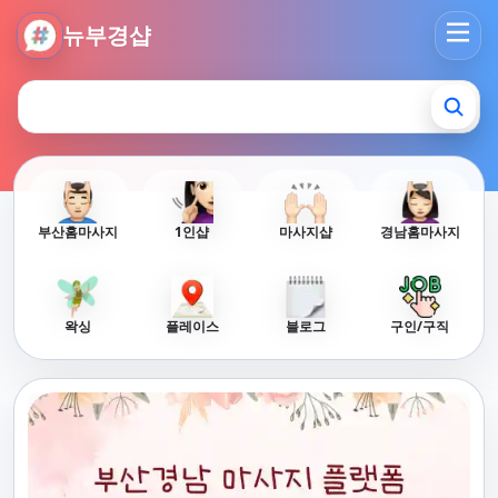
뉴부경샵 - 부산 마사지 사이트 부산마사지 부산홈타이 부산출
뉴부경샵
부산홈마사지
1인샵
마사지샵
경남홈마사지
왁싱
플레이스
블로그
구인/구직