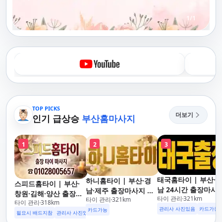
1
/
1
TOP PICKS
더보기
인기 급상승
부산홈마사지
1
2
3
태국홈타이 | 부산·
하니홈타이 | 부산·경
스피드홈타이 | 부산·
남 24시간 출장마사
남·제주 출장마사지 타
창원·김해·양산 출장마
타이 관리
321
km
후불제/해운대,사상,
타이 관리
321
km
이·아로마 전문
타이 관리
318
km
사지 홈케어 24시 카드
안리,남포동,구포,덕
관리사 사진있음
카드가능
카드가능
가능 해운대,사상,광안
필요시 배드지참
관리사 사진있음
명지,민락,수영,동래