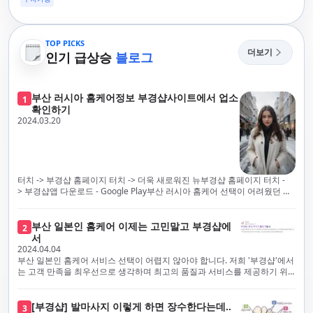
TOP PICKS
더보기
인기 급상승
블로그
부산 러시아 홈케어정보 부경샵사이트에서 업소
1
확인하기
2024.03.20
터치 -> 부경샵 홈페이지 터치 -> 더욱 새로워진 뉴부경샵 홈페이지 터치 -
> 부경샵앱 다운로드 - Google Play부산 러시아 홈케어 선택이 어려웠던 시
절은 이제 끝났습니다! 부경샵을 통해 최상의 마사지 서비스와 품질을 체험
해 보세요. 부경샵은 고객의 만족을 가장 중요하게 생각하며, 이를 위해 서비
스의 모든 과정을 후불제로 운영합니다. 이는 고객님의 최대 편의를 보장하
부산 일본인 홈케어 이제는 고민말고 부경샵에
2
기 위한 부경샵의 약속입니다.부경샵은 현장에서 바로 고객님께 서비스를
서
제공하는 깨끗하고 전문적으로 훈련된 관리사들을 다수 보유하고 있음을 자
2024.04.04
랑스럽게 생각합니다. 이는 프리미엄 부산 러시아 홈케어 경험을 제공하기
부산 일본인 홈케어 서비스 선택이 어렵지 않아야 합니다. 저희 '부경샵'에서
위한 부경샵의 노력의 일환입니다.현 시대의 불확실성 속에서, 안전은 부경
는 고객 만족을 최우선으로 생각하며 최고의 품질과 서비스를 제공하기 위
샵의 최우선 과제입니다. 이에 따라, 부경샵은 100% 후불제를 시행하고 있
해 노력하고 있습니다. 이는 고객님의 궁극적인 편의를 보장하기 위해 우리
으며, 코로나19 상황 속에서도 대표 매니저들이 건강 진단서를 꼼꼼히 확인
가 모든 서비스를 후불제로 운영하는 주된 이유입니다. 부경샵은 고객님께
하고 개인의 건강 상태를 지속적으로 모니터링합니다.예약금을 요구하는 업
프리미엄 부산 일본인 홈케어 경험을 제공하고자 현장에서 직접 깨끗하고
[부경샵] 발마사지 이렇게 하면 장수한다는데..
3