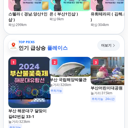
스텔라 ( 경남.양산1인
온 ( 부산1인샵 )
유희테라피 ( 김해.
왁싱
9
km
샵 )
)
왁싱
299
km
왁싱
304
km
TOP PICKS
더보기
인기 급상승
플레이스
1
2
3
부산 국립해양박물관
놀거리
326
km
부산어린이대공원
주차가능
놀거리
315
km
주차가능
24시간
부산 해운대구 달맞이
길62번길 33-1
놀거리
323
km
주차가능