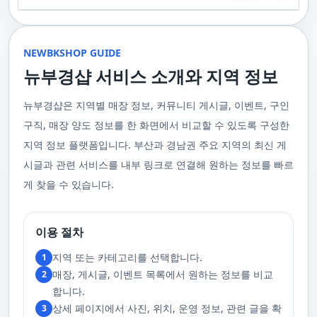
기 위해 부경샵은 계속해서 훌륭한 관리사들을 모집하고 있답니다. 부산 출
120,000원태국인 관리사 힐링 VIP 코스 90분에 70,000원, 120분에 90,000
게 가장 적합한 사람을 찾아주는 것이 부경샵의 가장 큰 장점이라 할 수 있습
주급
정기적으로 받는 마사지입니다.2. 타이 마사지 타이 마사지는 동양의 전통
장을 원하실 때는 언제든지 후불제로 예약하실 수 있어요, 이점 참고해주세
원 코스에 대한 궁금증이 있으시다면, 전화를 통한 상담을 추천드립니다.
니다. 부정확한 예약 시스템, 불편한 과정 없이 편리하게 사람들의 힐링을 도
적인 마사지 방법으로, 신체의 스트레칭과 압력 포인트를 조합하여 신체의
요. 사전에 예약하시면 더욱 쾌적한 부산 러시아 홈케어 서비스를 경험하실
부산 일본인 홈케어는 대면 서비스의 특성상, 직접 통화를 통한 문의와 예약
울 수 있는 이런 부경샵에서 예약하시는 것을 추천드립니다.때론, 그냥 누워
균형을 맞추는 데 중점을 둡니다. 이 마사지는 유연성을 증진시키고 근육의
수 있을 거예요. 마지막으로, 부산 러시아 홈케어 서비스를 이용하기 전에,
이 이용 과정을 더욱 원활하게 만들어줍니다. 고객님의 선호사항을 알려주
서 편안히 마사지 받고 싶은 날이 있습니다. 이러한 소망을 이뤄줄 수 있는
긴장을 풀어주며, 신체의 에너지 흐름을 개선하는 데 도움을 줍니다. 타이 마
주의사항을 잘 확인하신 후 예약을 진행해주시면 됩니다.부경샵 서비스에
시면, 부경샵은 그에 최적화된 서비스를 제공하기 위해 최선을 다할 것입니
부산꿀통 디시에서 제공하는 서비스는 여러분에게 새로운 힐링의 기회를 제
NEWBKSHOP GUIDE
사지는 신체의 긴장을 풀어주고, 스트레스를 감소시키며, 전반적인 신체 기
대한 많은 관심 덕분에, 부경샵은 필요한 요구 사항들을 간단하게 필수적인
다. 언제든지 필요하실 때, 편리한 상담과 지원이 준비되어 있으니 주저하지
공할 것입니다. 결론적으로 보면, 이처럼 부산꿀통 디시를 통해 제공받는 마
능을 개선하는 데 효과적입니다.3. 샤이츠 마사지 샤이츠 마사지는 일본에
것들로 정리했어요. 이 가이드라인을 따라주시면, 서비스 이용 중에 문제가
뉴부경샵 서비스 소개와 지역 정보
마시고 연락 주세요. 부산 일본인 홈케어 이용 방법에 대해서는, 서비스의
사지는 여러분의 체질 개선, 스트레스 해소, 마음의 안정 등 다양한 효능을
서 유래한 마사지 방법으로, 의자에 앉은 상태에서 받을 수 있어 사무실이나
생기지 않을 거예요. 첫째로, 너무 많은 알코올을 섭취해 만취 상태일 경우에
핵심은 바로 고객님의 현재 위치에서 직접 찾아가는 것입니다. 이 방식을 통
가져다줍니다. 이와 같이 부산꿀통 디시의 마사지는 여러분의 건강을 지키
집에서도 쉽게 즐길 수 있습니다. 이 마사지는 특히 허리와 어깨의 피로를 해
는 서비스 이용에 제한을 두고 있어요. 이럴 때는 다음 번에 이용해 주시는
해 고객님은 어떠한 방해도 받지 않고, 부산,경남 내 모텔, 호텔, 자택, 원룸
는데 큰 도움을 줌은 물론, 일상에서 쌓인 스트레스를 해소하고 힐링하는 시
소하는 데 효과적이며, 신체의 전반적인 이완을 도와 스트레스 감소에 도움
게 좋아요.서비스 당일에는 부경샵과의 원활한 의사소통이 중요해요, 그래
뉴부경샵은 지역별 매장 정보, 커뮤니티 게시글, 이벤트, 구인
등, 자신만의 공간에서 편안한 맞춤형 마사지를 받으실 수 있습니다. 최근
간을 가질 수 있게 해줍니다. 그리고 이런 부산꿀통 디시의 서비스를 편리하
을 줍니다. 샤이츠 마사지는 짧은 시간에 효과적인 이완을 제공하여, 바쁜 일
서 공중전화나 발신 제한으로는 연락이 어려워요. 또한, 자주 예약을 취소하
의 코로나19 사태와 경제적 어려움을 고려하여, 부산, 경남에서 집처럼 편안
게 예약하고 이용할 수 있게 도와주는 '부경샵' 어플은 부산과 경남 지역에서
상 속에서 짧은 휴식을 필요로 하는 현대인에게 적합합니다.4. 발 마사지 발
구직, 매장 양도 정보를 한 화면에서 비교할 수 있도록 구성한
거나 예약 없이 나타나지 않는 경우, 앞으로 예약하기가 어려워질 수 있으니
한 마사지 서비스를 제공하기 위해 노력하고 있습니다. 부경샵의 주된 목적
최고의 마사지 어플로 추천받고 있습니다. 복잡한 예약 과정 없이, 부담 없이
마사지는 발과 발목을 중심으로 이루어지는 마사지로, 신체의 균형을 유지
이 점 유념해 주세요. 부경샵 의 독특함을 시간을 허비하지 않고, 합리적인
은 고객님들이 긴장을 해소하고 새로운 활력을 얻을 수 있는 피난처를 마련
부산꿀통 디시의 서비스를 이용하려는 분들께 부경샵 어플을 강력히 추천드
지역 정보 플랫폼입니다. 부산과 경남권 주요 지역의 최신 게
하고 전반적인 피로를 풀어주는 데 중점을 둡니다. 이 마사지는 발의 압력점
가격으로 경험해 보세요.터치 -> 부경샵 홈페이지 터치 -> 더욱 새로워진 뉴
하는 것입니다. 또한, 부경샵 한국과 태국, 일본에서 온 관리사 중 선택이 가
립니다.여러분의 건강과 힐링을 위해, 부산꿀통 디시와 부경샵이 함께하며,
을 자극하여 혈액 순환을 촉진시키고, 신체의 다른 부분으로의 에너지 흐름
부경샵 홈페이지 터치 -> 부경샵앱 다운로드 - Google Play
능하며, 다른 곳에서 찾아볼 수 없는 독특한 기술과 마음가짐을 가진 관리사
모든 고민과 걱정 속에서 여러분을 위로하고 도와드리겠습니다. 부산꿀통
시글과 관련 서비스를 내부 링크로 연결해 원하는 정보를 빠르
을 개선합니다. 발 마사지는 특히 장시간 서 있거나 걷는 일이 많은 사람들에
를 자랑합니다. 이러한 품질은 비교할 수 없는 수준입니다. 서비스의 질을
디시와 함께라면 여러분은 더 이상 고통스럽게 진통을 겪지 않아도 됩니다.
게 추천되며, 발의 피로 뿐만 아니라 전체적인 신체의 건강과 웰빙에도 긍정
게 찾을 수 있습니다.
더욱 높이기 위해, 부경샵은 지속적으로 우수한 일본인 관리사를 모집 중입
부산꿀통 디시의 건강한 마사지와 쾌적한 분위기 속에서 행복과 건강을 찾
적인 영향을 줍니다.부경샵 앱을 통해 부산 남포동 지역의 고객들은 이러한
니다. 부산 일본인 홈케어 예약을 원하실 때는 어떤 코스를 선택하시든지 후
아보세요!
다양한 종류의 마사지를 간편하게 예약하고, 자신의 필요와 선호에 맞는 맞
불제로 진행됨을 알려드립니다. 미리 편한 시간을 예약하시면, 더욱 쾌적한
춤형 서비스를 즐길 수 있습니다.출장마사지는 부경샵 ↓↓↓ 클릭
서비스를 경험하실 수 있습니다. 마지막으로 부산 일본인 홈케어 서비스를
https://bkshop.kr/더욱 새로워진 출장마사지 뉴부경샵↓↓↓ 클릭
이용하시기 전에, 아래 주의사항을 상세히 확인하시고 예약을 진행해 주시
이용 절차
https://newbkshop.com/출장마사지 부경샵앱 다운로드↓↓↓ 클릭
기 바랍니다. 부경샵 서비스에 대한 높은 수요를 감안하여, 이용 요건을 간
https://play.google.com/store/apps/details?
소화하여 필수적인 사항으로 명시했습니다. 이 가이드라인을 따르시면, 서
지역 또는 카테고리를 선택합니다.
1
id=com.appsweb.appS2017110359fc218cea16b_5a02f85a77c64&hl=ko&gl
비스 이용 중 문제가 발생하지 않을 것입니다. 특히, 과도한 알코올 섭취로
매장, 게시글, 이벤트 목록에서 원하는 정보를 비교
2
인해 만취 상태에서는 서비스 이용에 제한을 두고 있음을 명확히 합니다. 이
러한 상태에서는 다음 기회에 이용해 주시길 부탁드립니다. 서비스 도착 시
합니다.
원활한 의사소통이 이루어질 수 있도록, 저희와의 연락이 반드시 가능해야
상세 페이지에서 사진, 위치, 운영 정보, 관련 글을 확
3
합니다. 이에 공중전화 사용이나 발신 번호 표시 제한으로의 통화는 받지 않