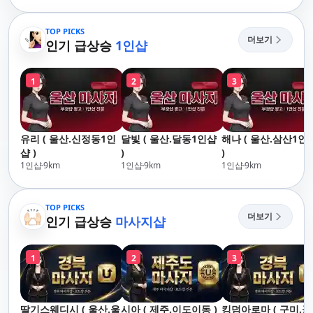
리,남포동,구포,덕천,명
산,구서,연산,서면,재
지,민락,수영,동래,남
송,센텀,송도,자갈치
산,구서,연산,서면,재
TOP PICKS
단,다대포,범일,범천
더보기
송,센텀,송도,자갈치,하
인기 급상승
1인샵
동,마린시티,송정,기
단,다대포,범일,범천,우
정관,일광,망미,토곡
동,마린시티,송정,기장,
청,양정,초량,사직,온
1
2
3
정관,일광,망미,토곡,시
천,미남,만덕,괴정,학
청,양정,초량,사직,온
장,금사,서동,반여,반
천,미남,만덕,괴정,학
송,명륜,남천,대연,문
장,금사,서동,반여,반
현,부전,개금,가야,주
유리 ( 울산.신정동1인
달빛 ( 울산.달동1인샵
해나 ( 울산.삼산1인
송,명륜,남천,대연,문
례,괘법,학장,강서,신
샵 )
)
)
현,부전,개금,가야,주
호,서구,암남
1인샵
9
km
1인샵
9
km
1인샵
9
km
례,괘법,학장,강서,신
호,서구,암남 아로마마
사지 타이마사지 출장
TOP PICKS
마사지 홈케어 홈타이
더보기
인기 급상승
마사지샵
1
2
3
딸기스웨디시 ( 울산.울
시아 ( 제주.이도이동 )
킹덤아로마 ( 구미.