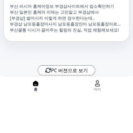
부산 러시아 홈케어정보 부경샵사이트에서 업소확인하기
부산 일본인 홈케어 이제는 고민말고 부경샵에서
[부경샵] 발마사지 이렇게 하면 장수한다는데..
부경샵 남포동출장마사지 남포동출장안마 남포동출장아로마
남포동홈마사지 남포동마사지출장
부산꿀통 디시가 끌어주는 힐링의 진실, 직접 체험해보세요!
PC 버젼으로 보기
홈으로
사이트맵
위치기반서비스 이용약관
개인정보처리방침
이용약관
홈
마이
사업자정보
서비스 정보중개자로서, 서비스제공의 당사가 아니라는 사실을 고
지하며, 서비스의 예약, 이용 및 환불 등과 관련된 의무와 책임은 각
서비스 제공자에게 있으며, 건진 플랫폼입니다. 업소의 불법적 행위