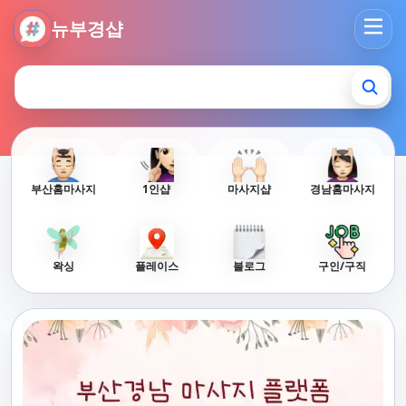
뉴부경샵 - 부산 마사지 사이트 부산마사지 부산홈타이 부산출
뉴부경샵
부산홈마사지
1인샵
마사지샵
경남홈마사지
왁싱
플레이스
블로그
구인/구직