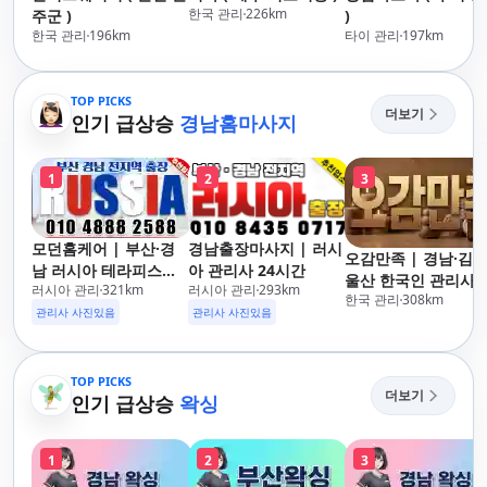
한국 관리
226
km
주군 )
)
한국 관리
196
km
타이 관리
197
km
TOP PICKS
더보기
인기 급상승
경남홈마사지
1
2
3
모던홈케어 | 부산·경
경남출장마사지 | 러시
오감만족 | 경남·김해
남 러시아 테라피스트
아 관리사 24시간
울산 한국인 관리사 
러시아 관리
321
km
러시아 관리
293
km
방문 마사지
한국 관리
308
km
장마사지
관리사 사진있음
관리사 사진있음
TOP PICKS
더보기
인기 급상승
왁싱
1
2
3