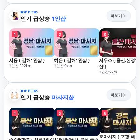
TOP PICKS
더보기
인기 급상승
1인샵
1
2
3
서윤 ( 김해1인샵 )
해은 ( 김해1인샵 )
제우스 ( 울산.신정1
1인샵
302
km
1인샵
9
km
샵 )
1인샵
9
km
TOP PICKS
더보기
인기 급상승
마사지샵
1
2
3
호마사지 ( 포항.해
소소&하루 ( 서면2인샵
TOP테라피 ( 부산.동래