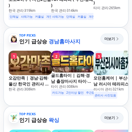
)
)
)
타이 관리
265
km
한국 관리
319
km
한국 관리
314
km
단체실
샤워가능
커플실
개인실
샤워가능
무료주차
단체실
수면가능
커플실
24시영업
개인실
무료주차
수면가능
2
TOP PICKS
더보기
인기 급상승
경남홈마사지
1
2
3
골드홈타이 | 김해·경
오감만족 | 경남·김해·
모던홈케어 | 부산·
남 출장마사지 타이·아
울산 한국인 관리사 출
남 러시아 테라피스
타이 관리
308
km
로마·스웨디시
한국 관리
308
km
러시아 관리
321
km
장마사지
방문 마사지
카드가능
2인이상 할인
주간할인
후기할인
생일할인
군
관리사 사진있음
TOP PICKS
더보기
인기 급상승
왁싱