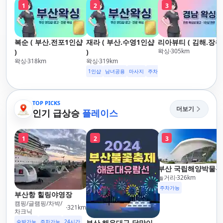
1
2
3
복순 ( 부산.전포1인샵
재라 ( 부산.수영1인샵
리아뷰티 ( 김해.장유 
왁싱
305
km
)
)
왁싱
318
km
왁싱
319
km
1인샵
남녀공용
마사지
주차가능
TOP PICKS
더보기
인기 급상승
플레이스
1
2
3
부산 국립해양박물관
놀거리
326
km
주차가능
부산항 힐링야영장
캠핑/글램핑/차박/
321
km
차크닉
숙박가능
주차가능
24시간
부산 해운대구 달맞이