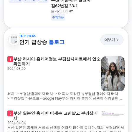
길62번길 33-1
놀거리
323
km
주차가능
TOP PICKS
더보기
인기 급상승
블로그
부산 러시아 홈케어정보 부경샵사이트에서 업소
1
확인하기
2024.03.20
터치 -> 부경샵 홈페이지 터치 -> 더욱 새로워진 뉴부경샵 홈페이지 터치 -
> 부경샵앱 다운로드 - Google Play부산 러시아 홈케어 선택이 어려웠던 시
절은 이제 끝났습니다! 부경샵을 통해 최상의 마사지 서비스와 품질을 체험
해 보세요. 부경샵은 고객의 만족을 가장 중요하게 생각하며, 이를 위해 서비
스의 모든 과정을 후불제로 운영합니다. 이는 고객님의 최대 편의를 보장하
부산 일본인 홈케어 이제는 고민말고 부경샵에
2
기 위한 부경샵의 약속입니다.부경샵은 현장에서 바로 고객님께 서비스를
서
제공하는 깨끗하고 전문적으로 훈련된 관리사들을 다수 보유하고 있음을 자
2024.04.04
랑스럽게 생각합니다. 이는 프리미엄 부산 러시아 홈케어 경험을 제공하기
부산 일본인 홈케어 서비스 선택이 어렵지 않아야 합니다. 저희 '부경샵'에서
위한 부경샵의 노력의 일환입니다.현 시대의 불확실성 속에서, 안전은 부경