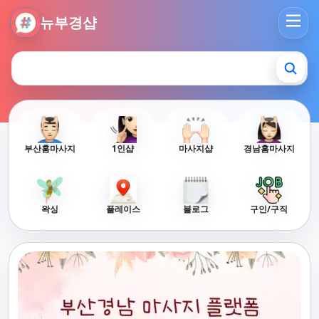
뉴부경샵 - 부산 마사지 사이트 부산마사지 부산홈타이 부산출
뉴부경샵
부산홈마사지
1인샵
마사지샵
경남홈마사지
왁싱
플레이스
블로그
구인/구직