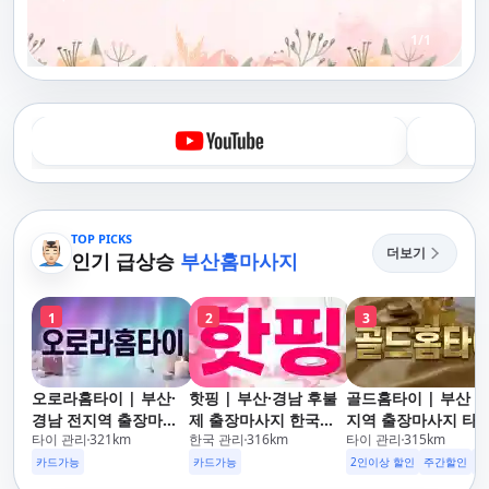
1
/
1
TOP PICKS
더보기
인기 급상승
부산홈마사지
1
2
3
오로라홈타이 | 부산·
핫핑 | 부산·경남 후불
골드홈타이 | 부산 
경남 전지역 출장마사
제 출장마사지 한국인
지역 출장마사지 타이
타이 관리
321
km
한국 관리
316
km
타이 관리
315
km
지 24시간 홈타이
관리사
아로마·스웨디시
카드가능
카드가능
2인이상 할인
주간할인
후