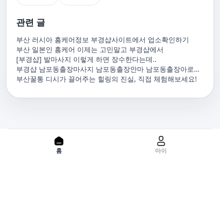
관련 글
부산 러시아 홈케어정보 부경샵사이트에서 업소확인하기
부산 일본인 홈케어 이제는 고민말고 부경샵에서
[부경샵] 발마사지 이렇게 하면 장수한다는데..
부경샵 남포동출장마사지 남포동출장안마 남포동출장아로마
남포동홈마사지 남포동마사지출장
부산꿀통 디시가 끌어주는 힐링의 진실, 직접 체험해보세요!
PC 버젼으로 보기
홈
마이
홈으로
사이트맵
위치기반서비스 이용약관
개인정보처리방침
이용약관
사업자정보