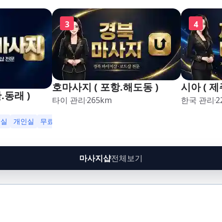
3
4
호마사지 ( 포항.해도동 )
시아 ( 
.동래 )
타이 관리
265
km
한국 관리
2
영업
플실
개인실
무료주차
수면가능
24시영업
마사지샵
전체보기