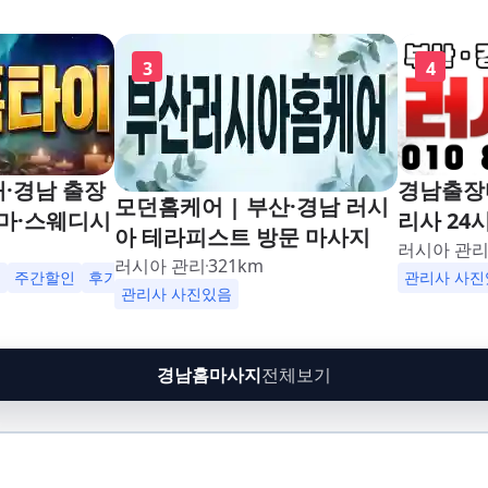
3
4
해·경남 출장
경남출장마
모던홈케어 | 부산·경남 러시
마·스웨디시
리사 24
아 테라피스트 방문 마사지
러시아 관
러시아 관리
321
km
인
주간할인
후기할인
생일할인
군인할인
관리사 사진
관리사 사진있음
경남홈마사지
전체보기