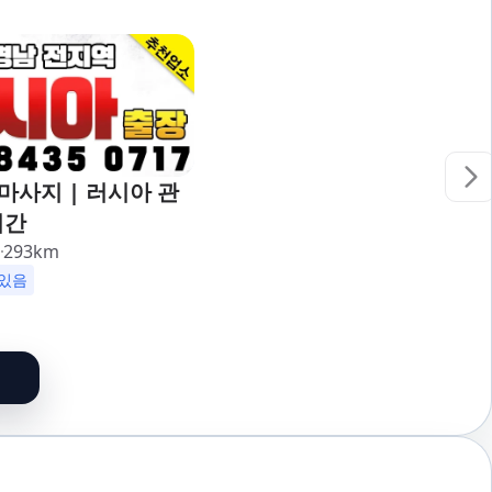
사지 | 러시아 관
시간
리
293
km
있음