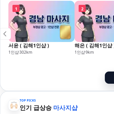
1
2
서윤 ( 김해1인샵 )
해은 ( 김해1인샵 
1인샵
302
km
1인샵
9
km
TOP PICKS
인기 급상승
마사지샵