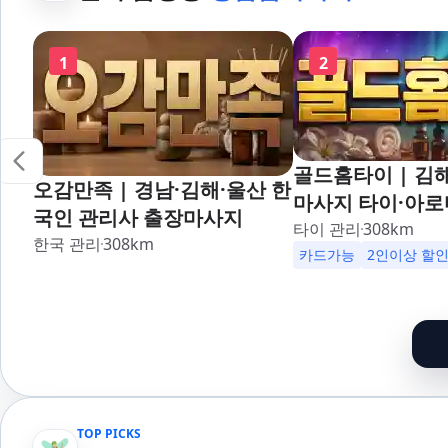
1
2
골드홈타이 | 김
오감만족 | 경남·김해·울산 한
마사지 타이·아로
국인 관리사 출장마사지
타이 관리
308
km
한국 관리
308
km
카드가능
2인이상 할
TOP PICKS