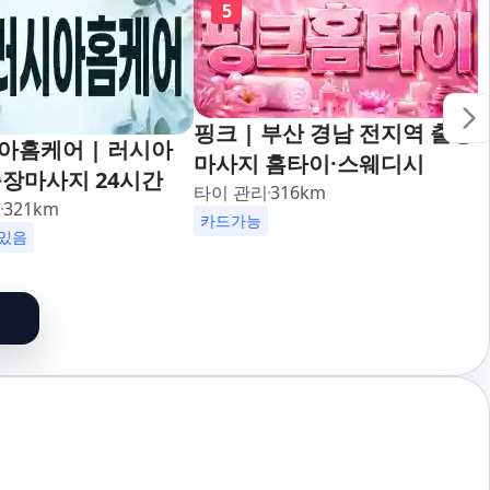
5
핑크 | 부산 경남 전지역 출장
아홈케어 | 러시아
마사지 홈타이·스웨디시
장마사지 24시간
타이 관리
316
km
리
321
km
카드가능
있음
할인
업소 이벤트중