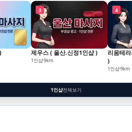
3
4
)
제우스 ( 울산.신정1인샵 )
리움테라피
)
1인샵
9
km
1인샵
9
km
1인샵
전체보기