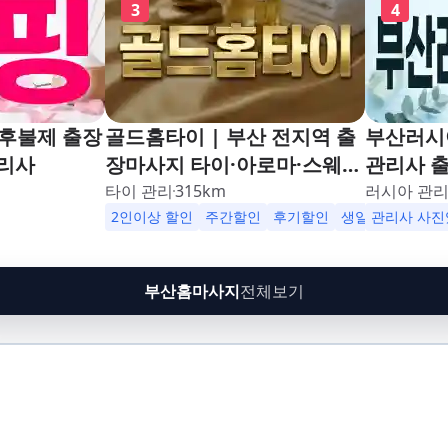
3
4
 후불제 출장
골드홈타이 | 부산 전지역 출
부산러시
관리사
장마사지 타이·아로마·스웨디
관리사 출
시
타이 관리
315
km
러시아 관
2인이상 할인
주간할인
후기할인
생일할인
관리사 사진
군인
부산홈마사지
전체보기