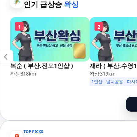
인기 급상승
왁싱
1
2
복순 ( 부산.전포1인샵 )
재라 ( 부산.수영1
왁싱
318
km
왁싱
319
km
1인샵
남녀공용
마사
TOP PICKS