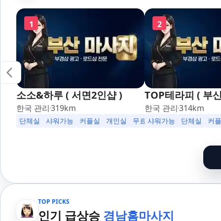
1
2
소소&하루 ( 서면2인샵 )
TOP테라피 ( 부산
한국 관리
319
km
한국 관리
314
km
단체실
샤워가능
커플실
개인실
무료주차
샤워가능
수면가능
단체실
24시
커
TOP PICKS
인기 급상승
경남홈마사지