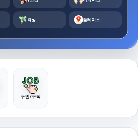
왁싱
플레이스
구인/구직