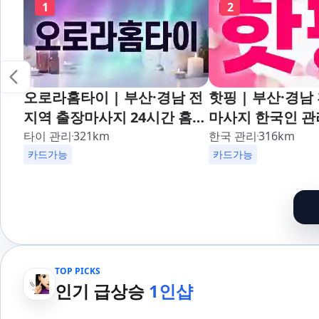
1
2
오로라홈타이 | 부산·경남 전
핫핑 | 부산·경남
지역 출장마사지 24시간 홈타
마사지 한국인 
이
타이 관리
321
km
한국 관리
316
km
카드가능
카드가능
TOP PICKS
인기 급상승
1인샵