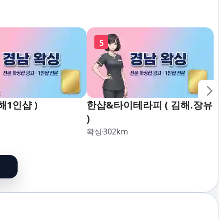
5
해1인샵 )
한샵&타이테라피 ( 김해.장유
)
왁싱
302
km