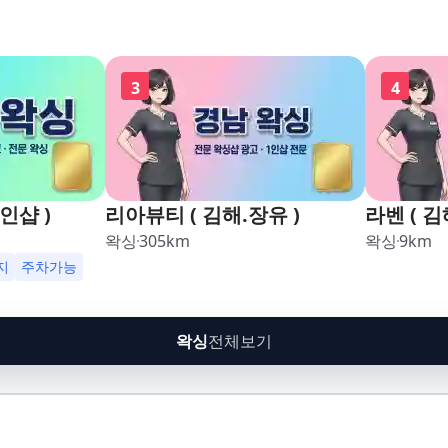
3
4
인샵 )
리아뷰티 ( 김해.장유 )
라벤 ( 김
왁싱
305
km
왁싱
9
km
지
주차가능
왁싱
전체보기