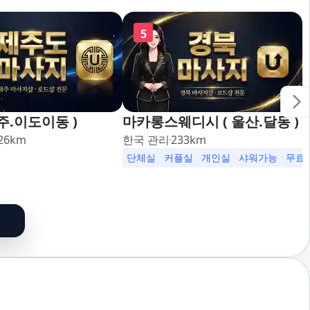
5
제주.이도이동 )
마카롱스웨디시 ( 울산.달동 )
26
km
한국 관리
233
km
단체실
커플실
개인실
샤워가능
무료