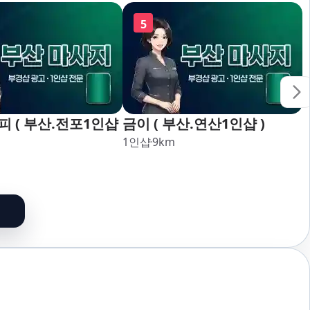
5
 ( 부산.전포1인샵
금이 ( 부산.연산1인샵 )
1인샵
9
km