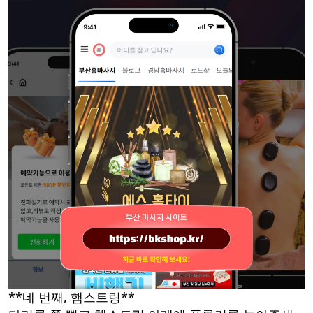
**네 번째, 햄스트링**