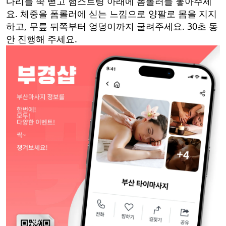
다리를 쭉 뻗고 햄스트링 아래에 폼롤러를 놓아주세
요. 체중을 폼롤러에 싣는 느낌으로 양팔로 몸을 지지
하고, 무릎 뒤쪽부터 엉덩이까지 굴려주세요. 30초 동
안 진행해 주세요.