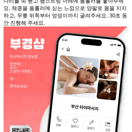
다리를 쭉 뻗고 햄스트링 아래에 폼롤러를 놓아주세
요. 체중을 폼롤러에 싣는 느낌으로 양팔로 몸을 지지
하고, 무릎 뒤쪽부터 엉덩이까지 굴려주세요. 30초 동
안 진행해 주세요.