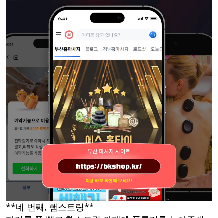
**네 번째, 햄스트링**