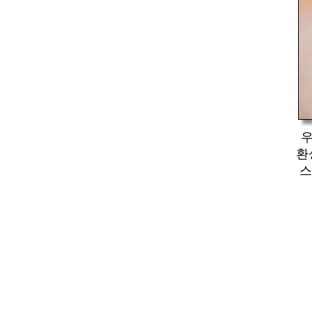
우
환
스