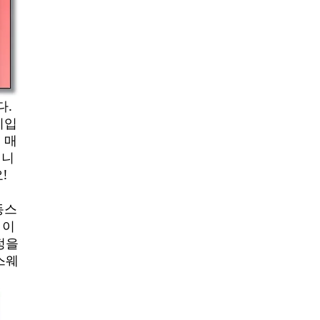
다.
시입
 매
입니
!
동스
 이
정을
스웨