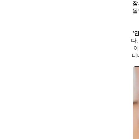
잠
몰
'
다
이
니