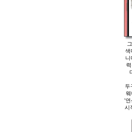
그
색
니
력
두
웨
'
시