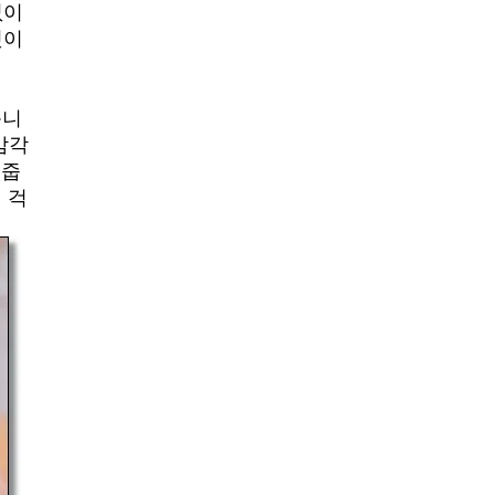
없이
것이
습니
감각
래줍
 걱