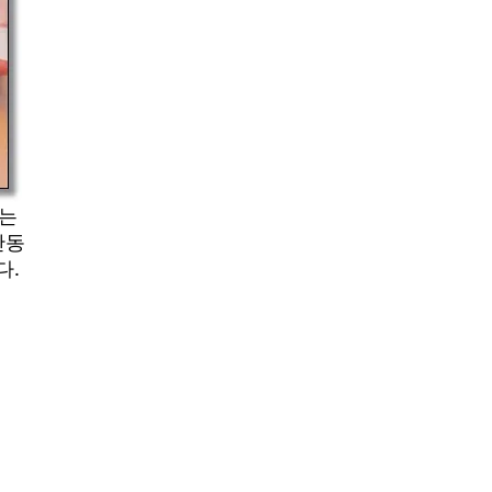
나는
산동
다.