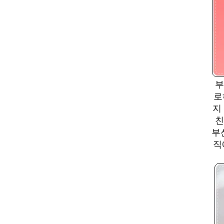
부
로
지
친
부
직