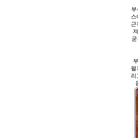
부
스
근
져
굳
부
펼
리