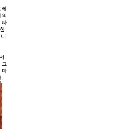
트레
신의
 빠
인한
입니
에서
 그
 마
.