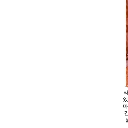
라
있
마