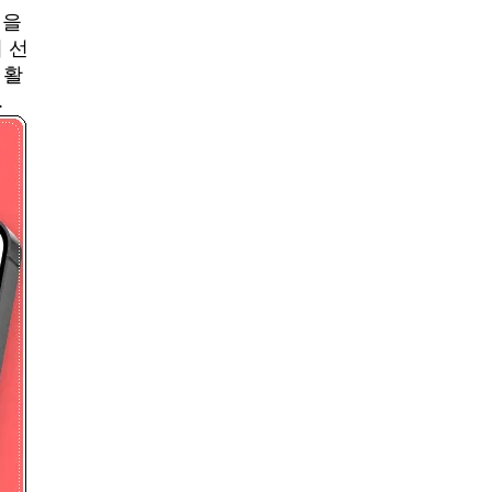
넣을
 선
 활
.