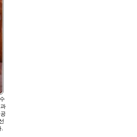
 수
몸과
 공
선
.