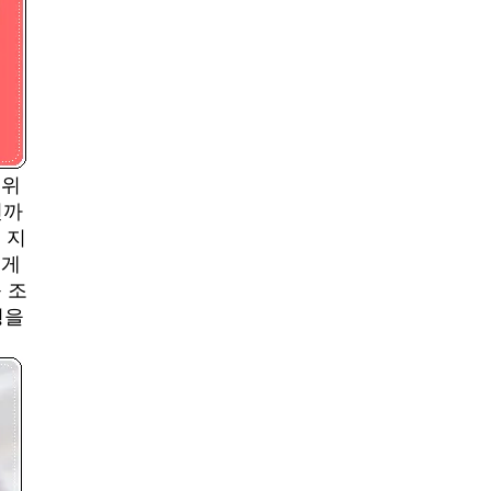
 위
신까
 지
에게
 조
형을