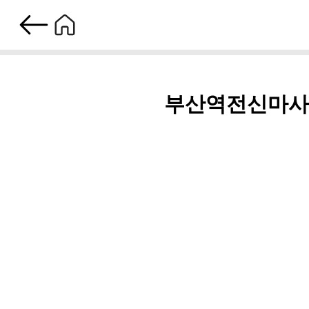
부산역전신마사지, 스트레스는 '안녕'? 힐링의 방정식을 완성하다
부산역전신마사지