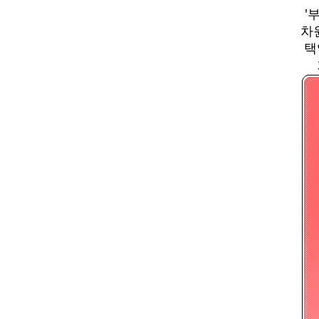
'
차
택