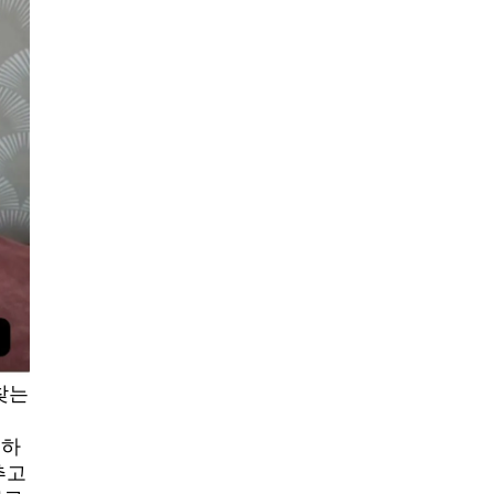
찾는
공하
추고