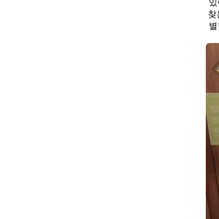
있
찾
별