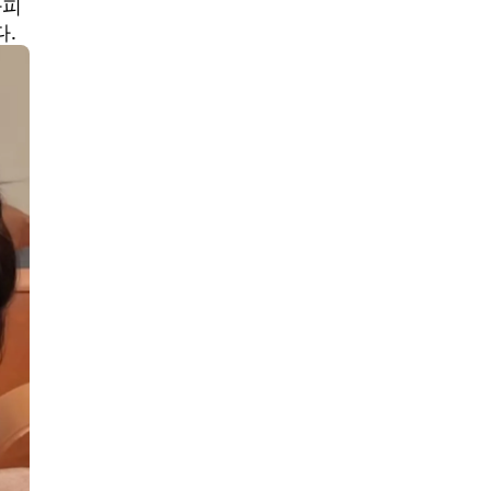
라피
다.