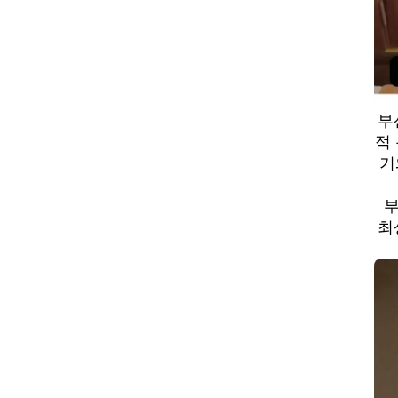
부
적
기
부
최