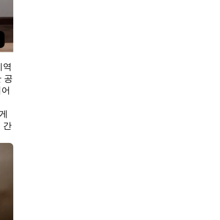
지역
 공
되어
에게
 간