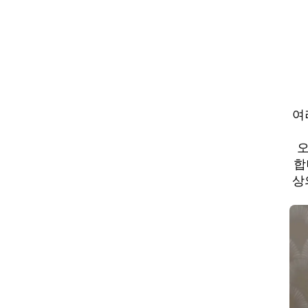
여
오
합
상