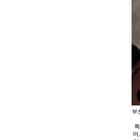
부
특
며