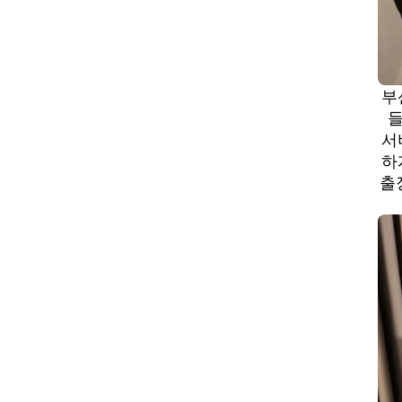
부
들
서
하
출