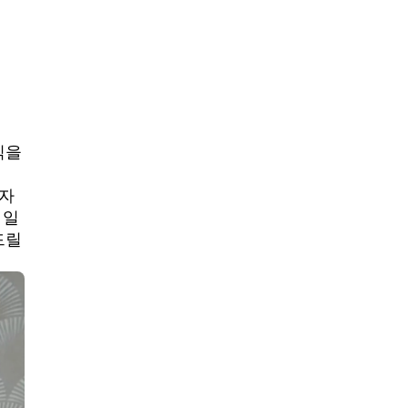
식을
고자
 일
드릴