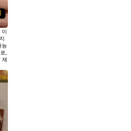
 이
사지
가능
로,
 제