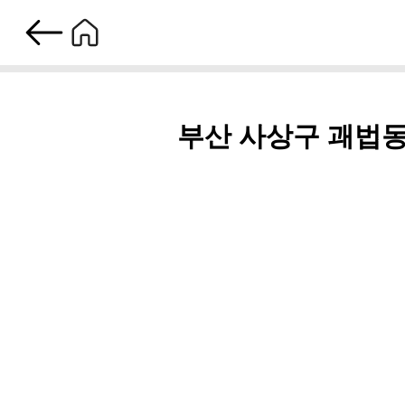
부산 사상구 괘법동 호텔마사지 체험기 - 부경샵에서의 특별한 
부산 사상구 괘법동