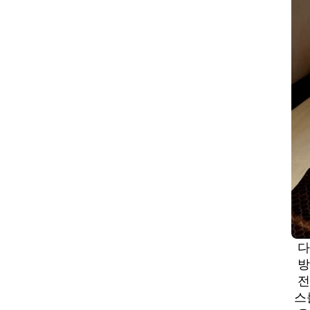
다
방
전
스