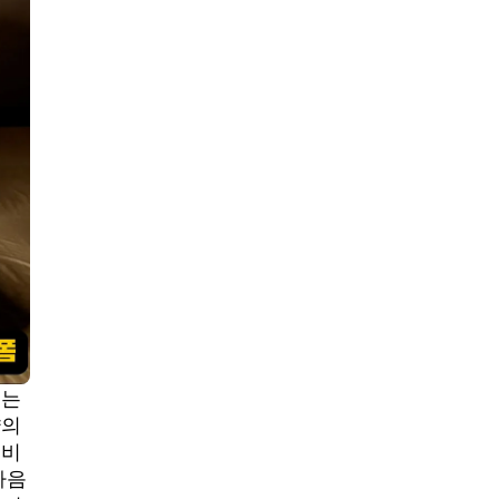
지는
샵의
서비
마음