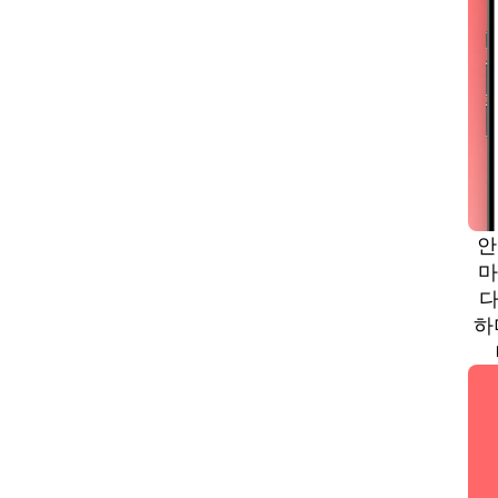
안
마
다
하