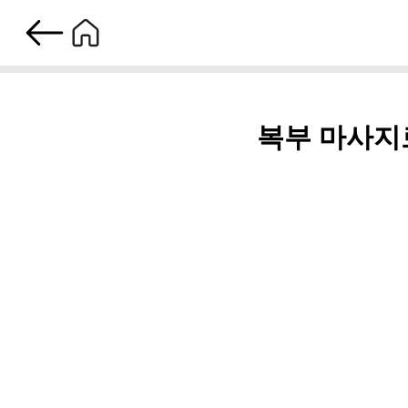
복부 마사지로 소화불량 해결! 건강한 배 만들기 비법 공개~
복부 마사지로