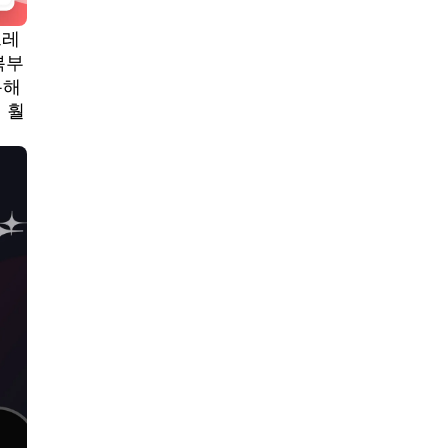
트레
복부
통해
 훨