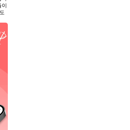
들이
기도