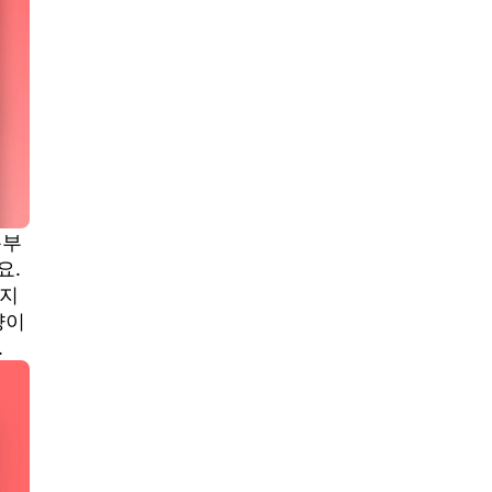
복부
요.
까지
량이
.