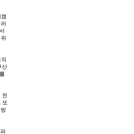
거캠
여러
에서
 위
보의
부산
세를
 전
 또
 방
.
 파