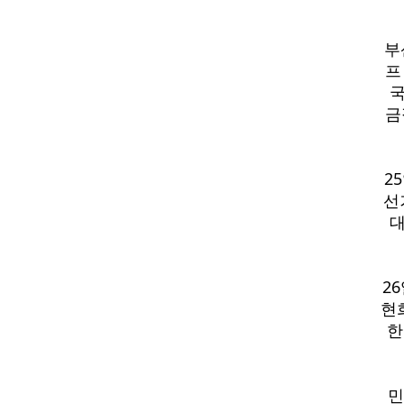
부
프
국
금
2
선
대
2
현
한
민