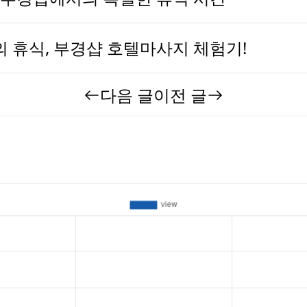
 휴식, 부경샵 호텔마사지 체험기!
다음 글
이전 글