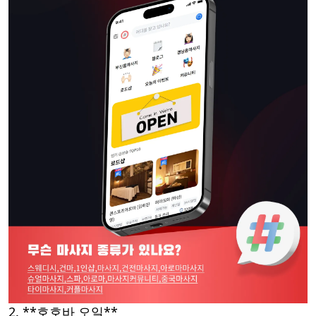
2. **호호바 오일**