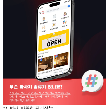
*세번째, 따뜻한 관리실**