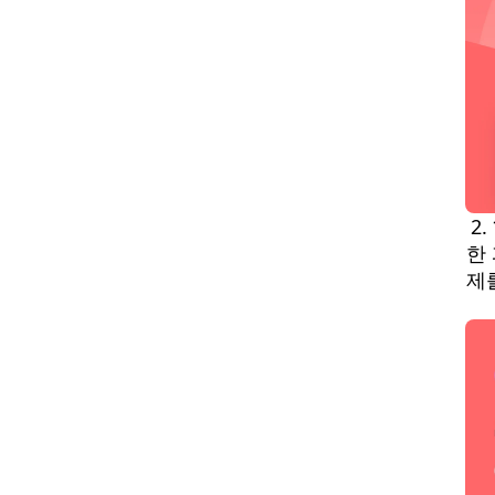
2
한
제