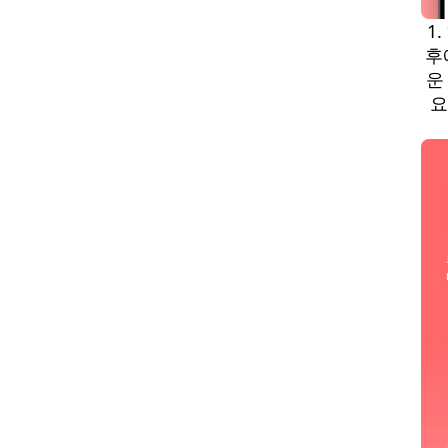
1
후
운
요