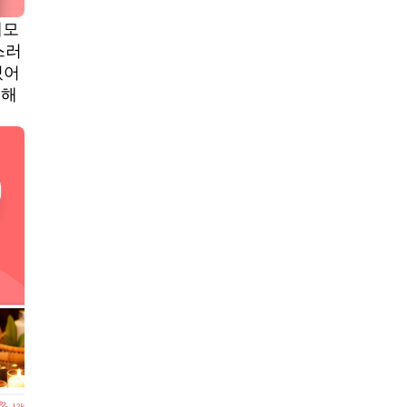
제모
스러
있어
지해