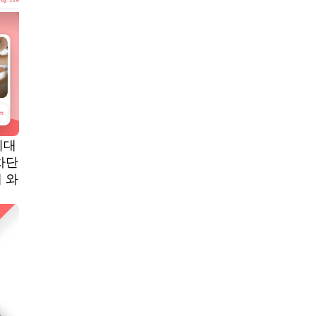
최대
차단
 와