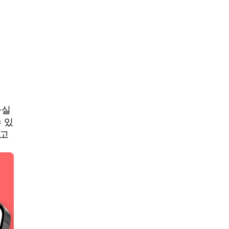
사실
 있
알고