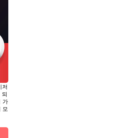
이저
 되
 가
 모