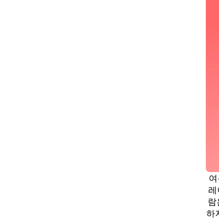
여
레
람
하