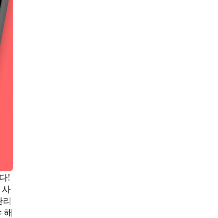
다!
 사
관리
 해