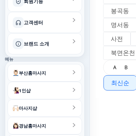
회원기능
봉곡동
고객센터
회원별 랭킹보기
명서동
사전
찜목록
브랜드 소개
문의하기 (제휴·일반)
북면온천
최근열람 목록
메뉴
QnA
A
B
부산홈마사지
최신순
1인샵
마사지샵
경남홈마사지