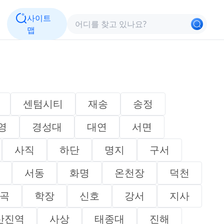
사이트
맵
센텀시티
재송
송정
영
경성대
대연
서면
사직
하단
명지
구서
서동
화명
온천장
덕천
곡
학장
신호
강서
지사
산진역
사상
태종대
진해