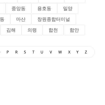
중앙동
용호동
밀양
동
마산
창원종합터미널
김해
의령
합천
함안
O
P
R
S
T
U
V
W
X
Y
Z