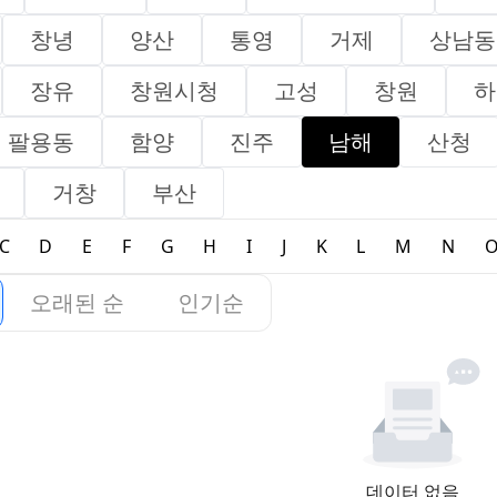
창녕
양산
통영
거제
상남동
장유
창원시청
고성
창원
하
팔용동
함양
진주
남해
산청
거창
부산
C
D
E
F
G
H
I
J
K
L
M
N
오래된 순
인기순
데이터 없음