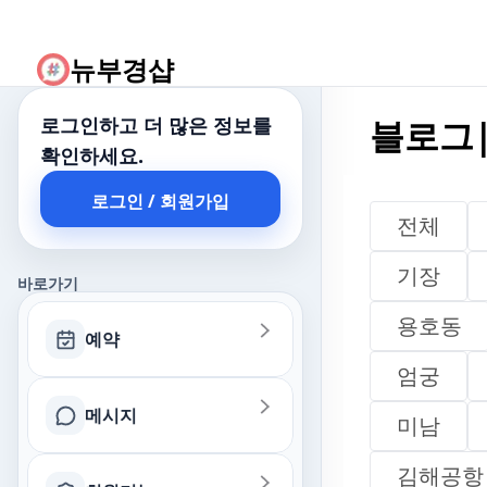
뉴부경샵
로그인하고 더 많은 정보를
블로그|
블로그| 남해
확인하세요.
로그인 / 회원가입
전체
기장
바로가기
용호동
예약
엄궁
메시지
미남
김해공항