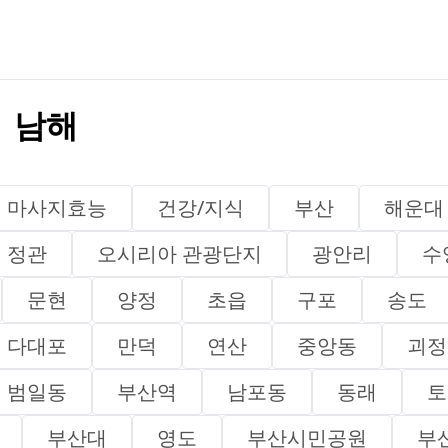
 남해
마사지효능
건강/지식
부산
해운대
정관
오시리아 관광단지
광안리
수
문현
양정
초읍
구포
송도
다대포
만덕
연산
중앙동
괴정
범일동
부산역
남포동
동래
토
부산대
영도
부산시민공원
부