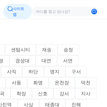
사이트
맵
센텀시티
재송
송정
영
경성대
대연
서면
사직
하단
명지
구서
서동
화명
온천장
덕천
곡
학장
신호
강서
지사
산진역
사상
태종대
진해