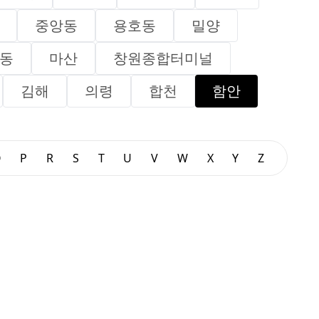
중앙동
용호동
밀양
동
마산
창원종합터미널
김해
의령
합천
함안
O
P
R
S
T
U
V
W
X
Y
Z