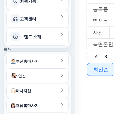
회원기능
봉곡동
고객센터
회원별 랭킹보기
명서동
사전
찜목록
브랜드 소개
문의하기 (제휴·일반)
북면온천
최근열람 목록
메뉴
QnA
A
B
부산홈마사지
최신순
1인샵
마사지샵
경남홈마사지