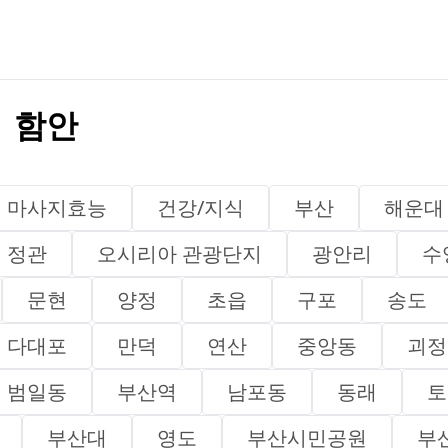
 함안
마사지효능
건강/지식
부산
해운대
정관
오시리아 관광단지
광안리
수
문현
양정
초읍
구포
송도
다대포
만덕
연산
중앙동
괴정
범일동
부산역
남포동
동래
토
부산대
영도
부산시민공원
부