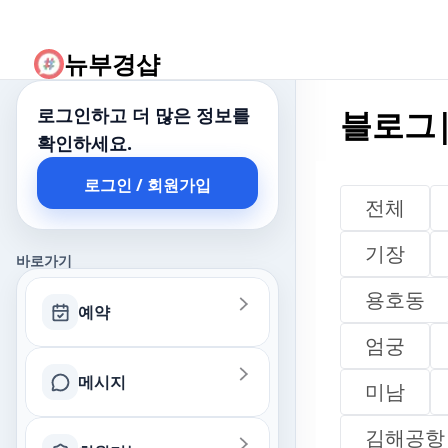
뉴부경샵
로그인하고 더 많은 정보를
블로그|
블로그| 함안
확인하세요.
로그인 / 회원가입
전체
기장
바로가기
용호동
예약
엄궁
메시지
미남
김해공항