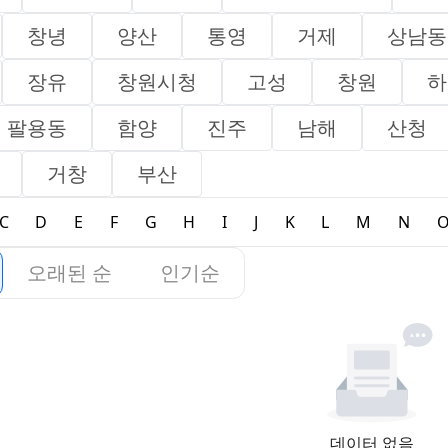
창녕
양산
통영
거제
상남동
장유
창원시청
고성
창원
하
팔용동
함양
진주
남해
산청
거창
부산
C
D
E
F
G
H
I
J
K
L
M
N
오래된 순
인기순
데이터 없음