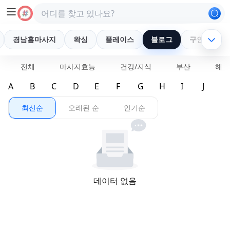
경남홈마사지
왁싱
플레이스
블로그
구인/구직
블로그| 창녕
전체
마사지효능
건강/지식
부산
해운
A
B
C
D
E
F
G
H
I
J
K
최신순
오래된 순
인기순
데이터 없음